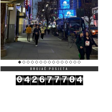
BROJAČ POSJETA
0
2
6
7
7
0
4
7
4
1
3
7
8
8
1
5
8
5