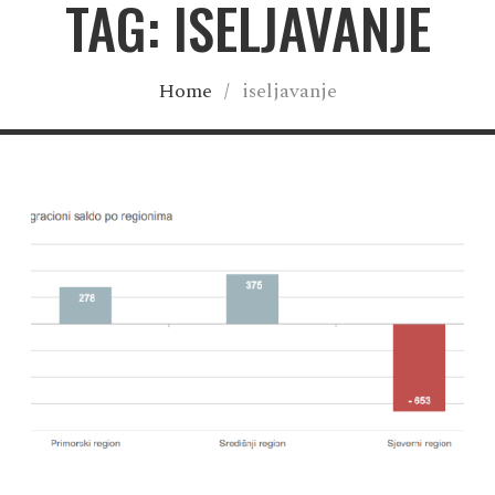
TAG: ISELJAVANJE
Home
/
iseljavanje