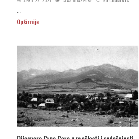
APRIL 23, 2021
GLAS DIJASPORE
NO COMMENTS
...
Opširnije
Dijaspora Crne Gore u prošlosti i sadašnjosti