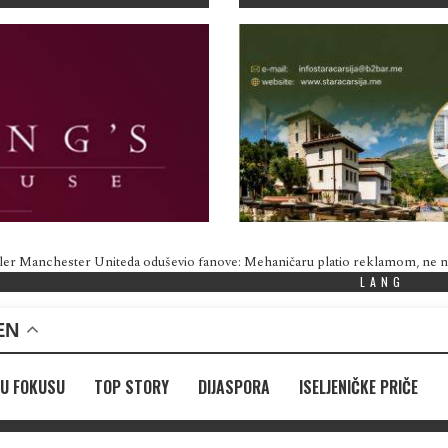
ler Manchester Uniteda oduševio fanove: Mehaničaru platio reklamom, ne
LANG
EN
U FOKUSU
TOP STORY
DIJASPORA
ISELJENIČKE PRIČE