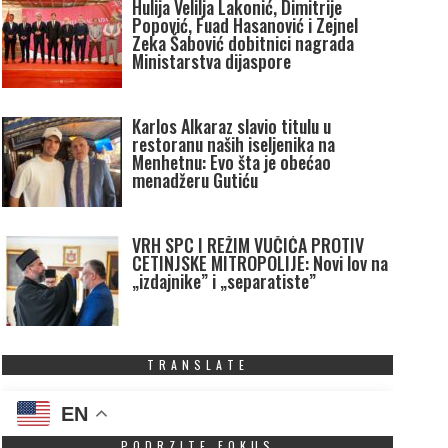
Hulija Velilja Lakonić, Dimitrije
Popović, Fuad Hasanović i Zejnel
Zeka Šabović dobitnici nagrada
Ministarstva dijaspore
Karlos Alkaraz slavio titulu u
restoranu naših iseljenika na
Menhetnu: Evo šta je obećao
menadžeru Gutiću
VRH SPC I REŽIM VUČIĆA PROTIV
CETINJSKE MITROPOLIJE: Novi lov na
„izdajnike” i „separatiste”
TRANSLATE
EN
PODRZITE FOKUS