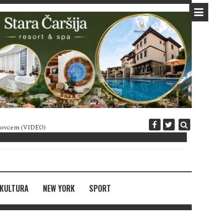
 novcem (VIDEO)
Diplomatija po crnogorski
KULTURA
NEW YORK
SPORT