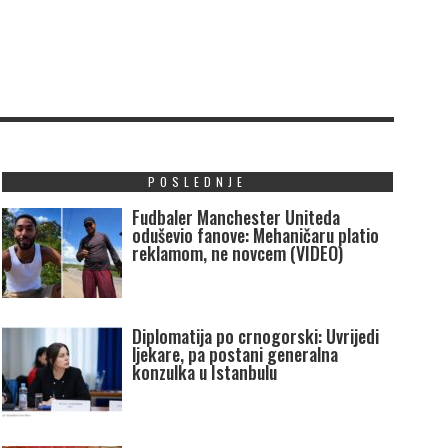
POSLEDNJE
Fudbaler Manchester Uniteda
oduševio fanove: Mehaničaru platio
reklamom, ne novcem (VIDEO)
Diplomatija po crnogorski: Uvrijedi
ljekare, pa postani generalna
konzulka u Istanbulu