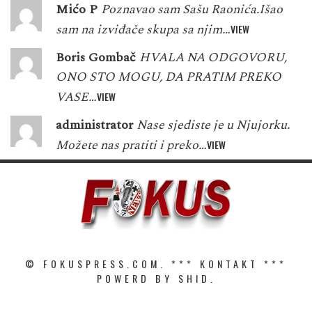
Mićo P
Poznavao sam Sašu Raonića.Išao
sam na izviđače skupa sa njim…
VIEW
Boris Gombač
HVALA NA ODGOVORU,
ONO STO MOGU, DA PRATIM PREKO
VASE…
VIEW
administrator
Nase sjediste je u Njujorku.
Možete nas pratiti i preko…
VIEW
© FOKUSPRESS.COM. ***
KONTAKT
***
POWERD BY SHID.