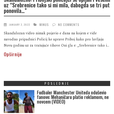
uz “Srebrenice tako si mi mila, dabogda se tri put
ponovila…”
MINUS
NO COMMENTS
JANUARY 2, 2022
Skandalozan video nimak pojavio e dana na kojem e vide
navodno pripadnici Policij ke uprave Priboj kako pro lavljaju
Novu godinu uz za trašujuće tihove Oni gla e: „Srebrenice tako i...
Opširnije
POSLEDNJE
Fudbaler Manchester Uniteda oduševio
fanove: Mehaničaru platio reklamom, ne
novcem (VIDEO)