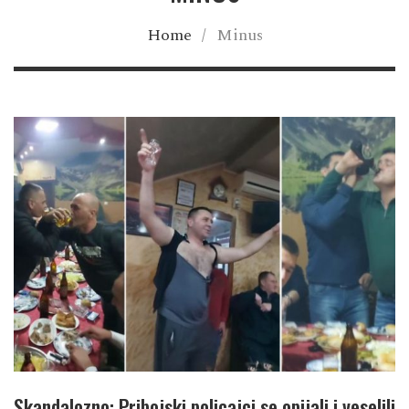
Home
/
Minus
Skandalozno: Pribojski policajci se opijali i veselili