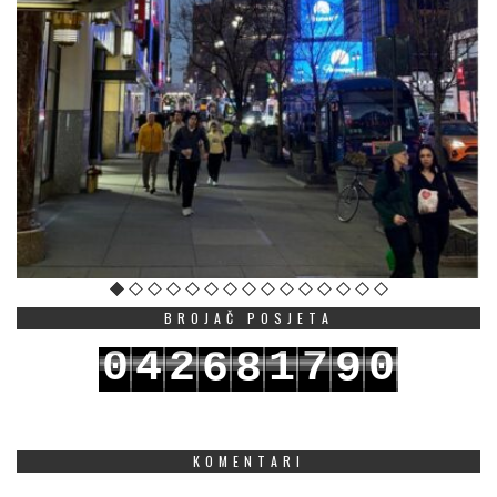
BROJAČ POSJETA
0
4
2
1
7
0
6
8
9
1
5
3
2
8
1
7
9
0
KOMENTARI