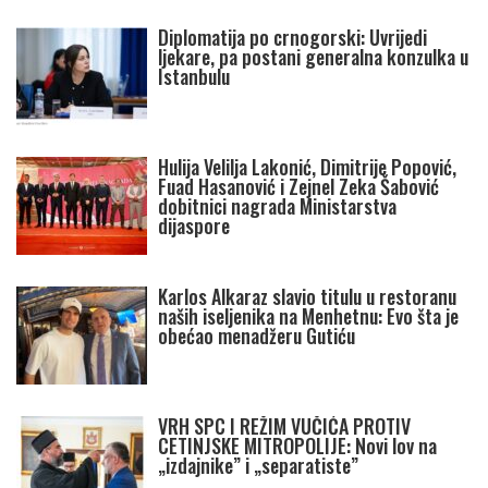
Diplomatija po crnogorski: Uvrijedi
ljekare, pa postani generalna konzulka u
Istanbulu
Hulija Velilja Lakonić, Dimitrije Popović,
Fuad Hasanović i Zejnel Zeka Šabović
dobitnici nagrada Ministarstva
dijaspore
Karlos Alkaraz slavio titulu u restoranu
naših iseljenika na Menhetnu: Evo šta je
obećao menadžeru Gutiću
VRH SPC I REŽIM VUČIĆA PROTIV
CETINJSKE MITROPOLIJE: Novi lov na
„izdajnike” i „separatiste”