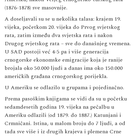
(1876-1878) sve masovnije.
A doseljavali su se u nekolika talasa: krajem 19.
vijeka, početkom 20. vijeka do Prvog svjetskog
rata, zatim između dva svjetska rata i nakon
Drugog svjetskog rata – sve do današnjeg vremena.
U SAD postoji već 4-5 pa i više generacija
crnogorske ekonomske emigracije koja je ranije
brojala oko 50.000 ljudi a danas ima oko 150.000
američkih građana crnogorskog porijekla.
U Ameriku se odlazilo u grupama i pojedinačno.
Prema pasoškim knjigama se vidi da su u početku
sedamdesetih godina 19. vijeka na pečalbu u
Ameriku odlazili (od 1879. do 1887.) Katunjani i
Crmničani. Istina, u malom broju do 7 ljudi, a od
tada sve više i iz drugih krajeva i plemena Crne