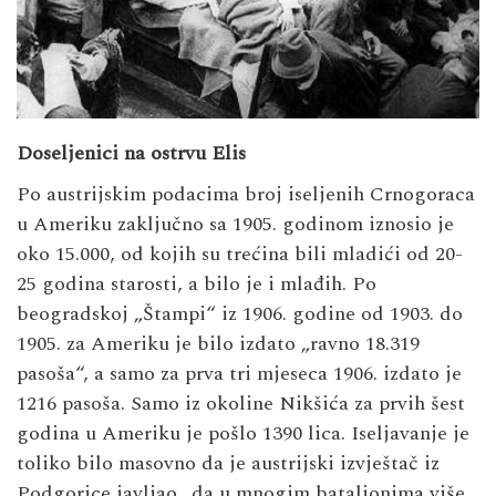
Doseljenici na ostrvu Elis
Po austrijskim podacima broj iseljenih Crnogoraca
u Ameriku zaključno sa 1905. godinom iznosio je
oko 15.000, od kojih su trećina bili mladići od 20-
25 godina starosti, a bilo je i mlađih. Po
beogradskoj „Štampi“ iz 1906. godine od 1903. do
1905. za Ameriku je bilo izdato „ravno 18.319
pasoša“, a samo za prva tri mjeseca 1906. izdato je
1216 pasoša. Samo iz okoline Nikšića za prvih šest
godina u Ameriku je pošlo 1390 lica. Iseljavanje je
toliko bilo masovno da je austrijski izvještač iz
Podgorice javljao „da u mnogim bataljonima više