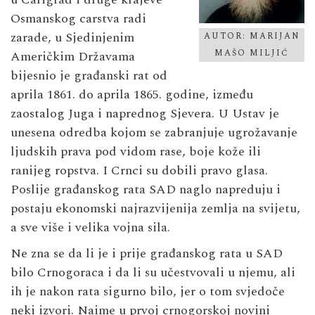
Osmanskog carstva radi
zarade, u Sjedinjenim
AUTOR: MARIJAN
MAŠO MILJIĆ
Američkim Državama
bijesnio je građanski rat od
aprila 1861. do aprila 1865. godine, između
zaostalog Juga i naprednog Sjevera. U Ustav je
unesena odredba kojom se zabranjuje ugrožavanje
ljudskih prava pod vidom rase, boje kože ili
ranijeg ropstva. I Crnci su dobili pravo glasa.
Poslije građanskog rata SAD naglo napreduju i
postaju ekonomski najrazvijenija zemlja na svijetu,
a sve više i velika vojna sila.
Ne zna se da li je i prije građanskog rata u SAD
bilo Crnogoraca i da li su učestvovali u njemu, ali
ih je nakon rata sigurno bilo, jer o tom svjedoče
neki izvori. Naime u prvoj crnogorskoj novini