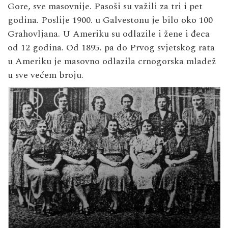
Gore, sve masovnije. Pasoši su važili za tri i pet
godina. Poslije 1900. u Galvestonu je bilo oko 100
Grahovljana. U Ameriku su odlazile i žene i đeca
od 12 godina. Od 1895. pa do Prvog svjetskog rata
u Ameriku je masovno odlazila crnogorska mladež
u sve većem broju.