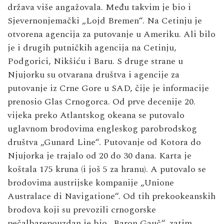
država više angažovala. Među takvim je bio i
Sjevernonjemački „Lojd Bremen“. Na Cetinju je
otvorena agencija za putovanje u Ameriku. Ali bilo
je i drugih putničkih agencija na Cetinju,
Podgorici, Nikšiću i Baru. S druge strane u
Njujorku su otvarana društva i agencije za
putovanje iz Crne Gore u SAD, čije je informacije
prenosio Glas Crnogorca. Od prve decenije 20.
vijeka preko Atlantskog okeana se putovalo
uglavnom brodovima engleskog parobrodskog
društva „Gunard Line“. Putovanje od Kotora do
Njujorka je trajalo od 20 do 30 dana. Karta je
koštala 175 kruna (i još 5 za hranu). A putovalo se
brodovima austrijske kompanije „Unione
Australace di Navigatione“. Od tih prekookeanskih
brodova koji su prevozili crnogorske
pečalbarepouzdan je bio „Baron Gauč“, zatim