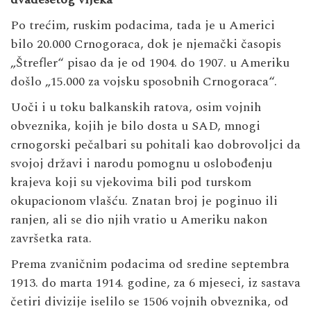
Po trećim, ruskim podacima, tada je u Americi
bilo 20.000 Crnogoraca, dok je njemački časopis
„Štrefler“ pisao da je od 1904. do 1907. u Ameriku
došlo „15.000 za vojsku sposobnih Crnogoraca“.
Uoči i u toku balkanskih ratova, osim vojnih
obveznika, kojih je bilo dosta u SAD, mnogi
crnogorski pečalbari su pohitali kao dobrovoljci da
svojoj državi i narodu pomognu u oslobođenju
krajeva koji su vjekovima bili pod turskom
okupacionom vlašću. Znatan broj je poginuo ili
ranjen, ali se dio njih vratio u Ameriku nakon
završetka rata.
Prema zvaničnim podacima od sredine septembra
1913. do marta 1914. godine, za 6 mjeseci, iz sastava
četiri divizije iselilo se 1506 vojnih obveznika, od