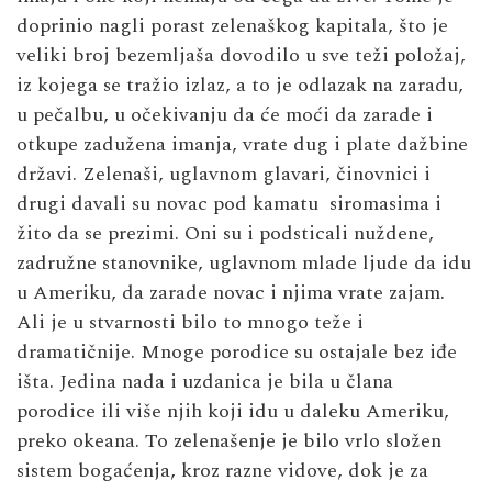
doprinio nagli porast zelenaškog kapitala, što je
veliki broj bezemljaša dovodilo u sve teži položaj,
iz kojega se tražio izlaz, a to je odlazak na zaradu,
u pečalbu, u očekivanju da će moći da zarade i
otkupe zadužena imanja, vrate dug i plate dažbine
državi. Zelenaši, uglavnom glavari, činovnici i
drugi davali su novac pod kamatu siromasima i
žito da se prezimi. Oni su i podsticali nuždene,
zadružne stanovnike, uglavnom mlade ljude da idu
u Ameriku, da zarade novac i njima vrate zajam.
Ali je u stvarnosti bilo to mnogo teže i
dramatičnije. Mnoge porodice su ostajale bez iđe
išta. Jedina nada i uzdanica je bila u člana
porodice ili više njih koji idu u daleku Ameriku,
preko okeana. To zelenašenje je bilo vrlo složen
sistem bogaćenja, kroz razne vidove, dok je za