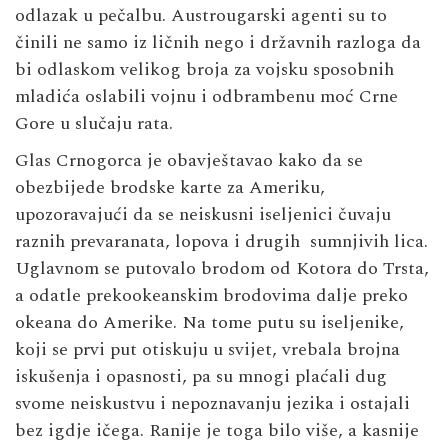
odlazak u pečalbu. Austrougarski agenti su to
činili ne samo iz ličnih nego i državnih razloga da
bi odlaskom velikog broja za vojsku sposobnih
mladića oslabili vojnu i odbrambenu moć Crne
Gore u slučaju rata.
Glas Crnogorca je obavještavao kako da se
obezbijede brodske karte za Ameriku,
upozoravajući da se neiskusni iseljenici čuvaju
raznih prevaranata, lopova i drugih sumnjivih lica.
Uglavnom se putovalo brodom od Kotora do Trsta,
a odatle prekookeanskim brodovima dalje preko
okeana do Amerike. Na tome putu su iseljenike,
koji se prvi put otiskuju u svijet, vrebala brojna
iskušenja i opasnosti, pa su mnogi plaćali dug
svome neiskustvu i nepoznavanju jezika i ostajali
bez igdje ičega. Ranije je toga bilo više, a kasnije