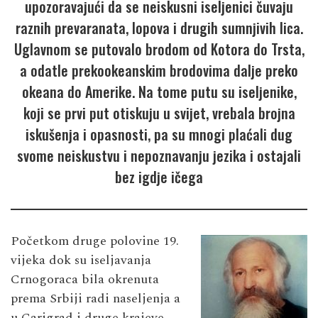
upozoravajući da se neiskusni iseljenici čuvaju
raznih prevaranata, lopova i drugih sumnjivih lica.
Uglavnom se putovalo brodom od Kotora do Trsta,
a odatle prekookeanskim brodovima dalje preko
okeana do Amerike. Na tome putu su iseljenike,
koji se prvi put otiskuju u svijet, vrebala brojna
iskušenja i opasnosti, pa su mnogi plaćali dug
svome neiskustvu i nepoznavanju jezika i ostajali
bez igdje ičega
Početkom druge polovine 19.
vijeka dok su iseljavanja
Crnogoraca bila okrenuta
prema Srbiji radi naseljenja a
u Carigrad i druge krajeve