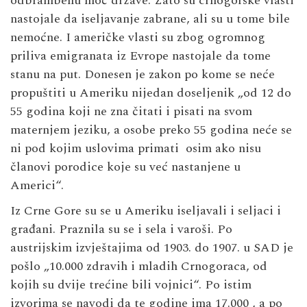
odbrambenu moć države. Zato su crnogorske vlasti
nastojale da iseljavanje zabrane, ali su u tome bile
nemoćne. I američke vlasti su zbog ogromnog
priliva emigranata iz Evrope nastojale da tome
stanu na put. Donesen je zakon po kome se neće
propuštiti u Ameriku nijedan doseljenik „od 12 do
55 godina koji ne zna čitati i pisati na svom
maternjem jeziku, a osobe preko 55 godina neće se
ni pod kojim uslovima primati osim ako nisu
članovi porodice koje su već nastanjene u
Americi“.
Iz Crne Gore su se u Ameriku iseljavali i seljaci i
građani. Praznila su se i sela i varoši. Po
austrijskim izvještajima od 1903. do 1907. u SAD je
pošlo „10.000 zdravih i mladih Crnogoraca, od
kojih su dvije trećine bili vojnici“. Po istim
izvorima se navodi da te godine ima 17.000 , a po