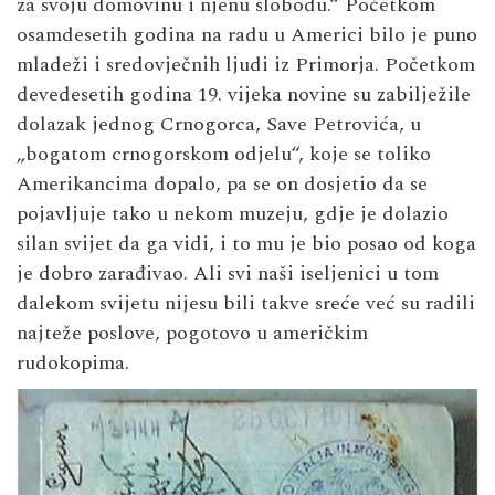
za svoju domovinu i njenu slobodu.“ Početkom
osamdesetih godina na radu u Americi bilo je puno
mladeži i sredovječnih ljudi iz Primorja. Početkom
devedesetih godina 19. vijeka novine su zabilježile
dolazak jednog Crnogorca, Save Petrovića, u
„bogatom crnogorskom odjelu“, koje se toliko
Amerikancima dopalo, pa se on dosjetio da se
pojavljuje tako u nekom muzeju, gdje je dolazio
silan svijet da ga vidi, i to mu je bio posao od koga
je dobro zarađivao. Ali svi naši iseljenici u tom
dalekom svijetu nijesu bili takve sreće već su radili
najteže poslove, pogotovo u američkim
rudokopima.