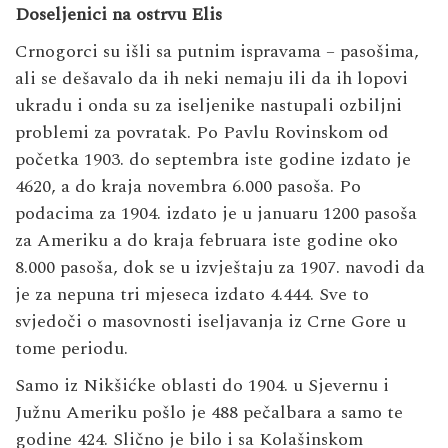
Doseljenici na ostrvu Elis
Crnogorci su išli sa putnim ispravama – pasošima,
ali se dešavalo da ih neki nemaju ili da ih lopovi
ukradu i onda su za iseljenike nastupali ozbiljni
problemi za povratak. Po Pavlu Rovinskom od
početka 1903. do septembra iste godine izdato je
4620, a do kraja novembra 6.000 pasoša. Po
podacima za 1904. izdato je u januaru 1200 pasoša
za Ameriku a do kraja februara iste godine oko
8.000 pasoša, dok se u izvještaju za 1907. navodi da
je za nepuna tri mjeseca izdato 4.444. Sve to
svjedoči o masovnosti iseljavanja iz Crne Gore u
tome periodu.
Samo iz Nikšićke oblasti do 1904. u Sjevernu i
Južnu Ameriku pošlo je 488 pečalbara a samo te
godine 424. Slično je bilo i sa Kolašinskom