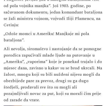
od pola vojnika manjka“. Još 1903. godine, po
sačuvanom dokumentu, jedan komandant bataljona
se žali ministru vojnom, vojvodi Iliji Plamencu, na
Cetinju:
„Odoše momci u Ameriku! Manjkaje mi pola
bataljona“.
Ali nevolja, siromaštvo i nastojanje da se pomogne
porodica zapućivali mlade ljude na putovanje u
„Ameriku“, „vaporima“ koje je ponekad trajalo i do
mjesec dana, zavisno u kakav su se brod ukrcali. Na
žalost, mnogu koji su bili nuždeni nijesu mogli da
obezbijede pare za prevoz, drugi su ga dugo
štedjeli, prodavali sve što su mogli ali
pozajmljivali novac za put, koji su morali čim prije
od zarade da vrate.