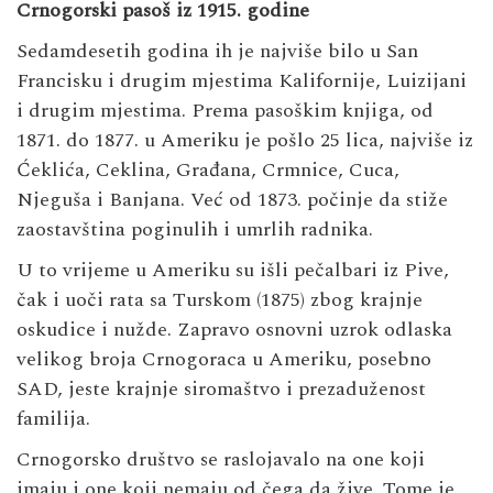
Crnogorski pasoš iz 1915. godine
Sedamdesetih godina ih je najviše bilo u San
Francisku i drugim mjestima Kalifornije, Luizijani
i drugim mjestima. Prema pasoškim knjiga, od
1871. do 1877. u Ameriku je pošlo 25 lica, najviše iz
Ćeklića, Ceklina, Građana, Crmnice, Cuca,
Njeguša i Banjana. Već od 1873. počinje da stiže
zaostavština poginulih i umrlih radnika.
U to vrijeme u Ameriku su išli pečalbari iz Pive,
čak i uoči rata sa Turskom (1875) zbog krajnje
oskudice i nužde. Zapravo osnovni uzrok odlaska
velikog broja Crnogoraca u Ameriku, posebno
SAD, jeste krajnje siromaštvo i prezaduženost
familija.
Crnogorsko društvo se raslojavalo na one koji
imaju i one koji nemaju od čega da žive. Tome je