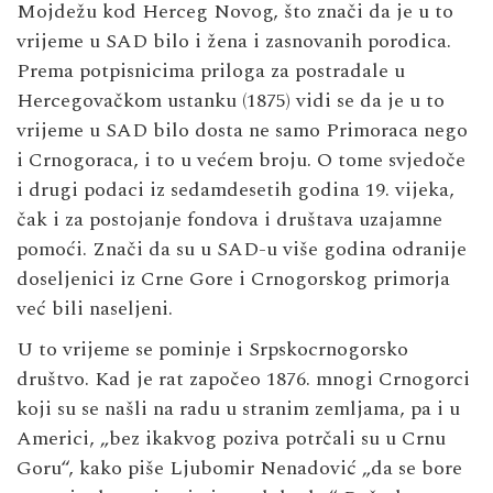
Mojdežu kod Herceg Novog, što znači da je u to
vrijeme u SAD bilo i žena i zasnovanih porodica.
Prema potpisnicima priloga za postradale u
Hercegovačkom ustanku (1875) vidi se da je u to
vrijeme u SAD bilo dosta ne samo Primoraca nego
i Crnogoraca, i to u većem broju. O tome svjedoče
i drugi podaci iz sedamdesetih godina 19. vijeka,
čak i za postojanje fondova i društava uzajamne
pomoći. Znači da su u SAD-u više godina odranije
doseljenici iz Crne Gore i Crnogorskog primorja
već bili naseljeni.
U to vrijeme se pominje i Srpskocrnogorsko
društvo. Kad je rat započeo 1876. mnogi Crnogorci
koji su se našli na radu u stranim zemljama, pa i u
Americi, „bez ikakvog poziva potrčali su u Crnu
Goru“, kako piše Ljubomir Nenadović „da se bore