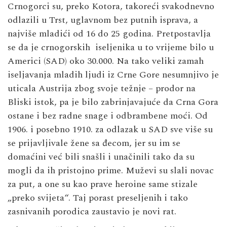
Crnogorci su, preko Kotora, takoreći svakodnevno
odlazili u Trst, uglavnom bez putnih isprava, a
najviše mladići od 16 do 25 godina. Pretpostavlja
se da je crnogorskih iseljenika u to vrijeme bilo u
Americi (SAD) oko 30.000. Na tako veliki zamah
iseljavanja mladih ljudi iz Crne Gore nesumnjivo je
uticala Austrija zbog svoje težnje – prodor na
Bliski istok, pa je bilo zabrinjavajuće da Crna Gora
ostane i bez radne snage i odbrambene moći. Od
1906. i posebno 1910. za odlazak u SAD sve više su
se prijavljivale žene sa đecom, jer su im se
domaćini već bili snašli i unačinili tako da su
mogli da ih pristojno prime. Muževi su slali novac
za put, a one su kao prave heroine same stizale
„preko svijeta“. Taj porast preseljenih i tako
zasnivanih porodica zaustavio je novi rat.