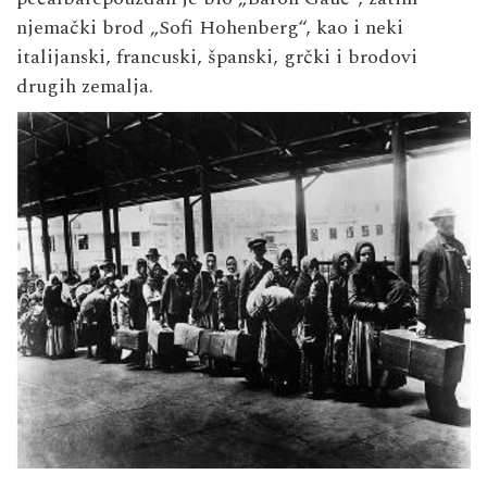
njemački brod „Sofi Hohenberg“, kao i neki
italijanski, francuski, španski, grčki i brodovi
drugih zemalja.