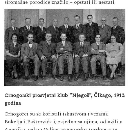
siromašne porodice značilo – opstati ili nestati.
Crnogorski prosvjetni klub “Njegoš”, Čikago, 1913.
godina
Crnogorci su se koristili iskustvom i vezama
Bokelja i Paštrovića i, zajedno sa njima, odlazili u
Ameriku, nakon Veljeg crnogorsko-turskog rata