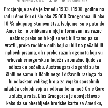
NY
NO COMMENTS
FEBRUARY 20, 2023
Procjenjuje se da je između 1903. i 1908. godine na
rad u Ameriku otišlo oko 25.000 Crnogoraca, ili oko
10 % ukupnog stanovništva. Iseljenici su o putu do
Amerike i o prilikama u njoj informisani na razne
načine: preko onih koji su već bili tamo pa se
vratili, preko rodbine onih koji su bili na pečalbi ili
njihovih pisama, ali i preko raznih agenata koji su
vrbovali crnogorsku mladež i siromašne ljude za
odlazak u pečalbu. Austrougarski agenti su to
činili ne samo iz ličnih nego i državnih razloga da
bi odlaskom velikog broja za vojsku sposobnih
mladića oslabili vojnu i odbrambenu moć Crne Gore
u slučaju rata. Glas Crnogorca je obavještavao
kako da se obezbijede brodske karte za Ameriku,