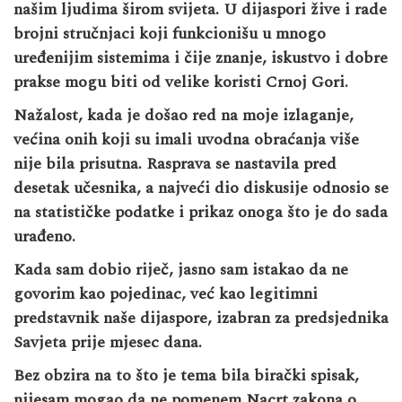
našim ljudima širom svijeta. U dijaspori žive i rade
brojni stručnjaci koji funkcionišu u mnogo
uređenijim sistemima i čije znanje, iskustvo i dobre
prakse mogu biti od velike koristi Crnoj Gori.
Nažalost, kada je došao red na moje izlaganje,
većina onih koji su imali uvodna obraćanja više
nije bila prisutna. Rasprava se nastavila pred
desetak učesnika, a najveći dio diskusije odnosio se
na statističke podatke i prikaz onoga što je do sada
urađeno.
Kada sam dobio riječ, jasno sam istakao da ne
govorim kao pojedinac, već kao legitimni
predstavnik naše dijaspore, izabran za predsjednika
Savjeta prije mjesec dana.
Bez obzira na to što je tema bila birački spisak,
nijesam mogao da ne pomenem Nacrt zakona o