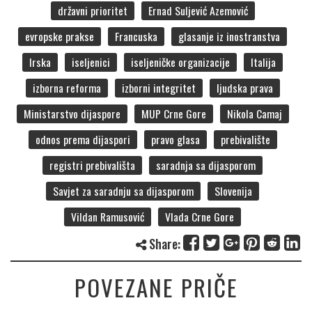
državni prioritet
Ernad Suljević Azemović
evropske prakse
Francuska
glasanje iz inostranstva
Irska
iseljenici
iseljeničke organizacije
Italija
izborna reforma
izborni integritet
ljudska prava
Ministarstvo dijaspore
MUP Crne Gore
Nikola Camaj
odnos prema dijaspori
pravo glasa
prebivalište
registri prebivališta
saradnja sa dijasporom
Savjet za saradnju sa dijasporom
Slovenija
Vildan Ramusović
Vlada Crne Gore
Share:
POVEZANE PRIČE