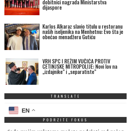
dobitnici nagrada Ministarstva
dijaspore
Karlos Alkaraz slavio titulu u restoranu
naših iseljenika na Menhetnu: Evo šta je
obećao menadžeru Gutiću
VRH SPC I REŽIM VUČIĆA PROTIV
CETINJSKE MITROPOLIJE: Novi lov na
„izdajnike” i „separatiste”
TRANSLATE
EN
PODRZITE FOKUS