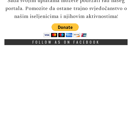
Sada svojim uplatama možete podržati rad našeg
portala. Pomozite da ostane trajno svjedočanstvo o
našim iseljenicima i njihovim aktivnostima!
FOLLOW AS ON FACEBOOK