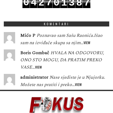
0
4
7
2
0
1
3
8
7
1
5
8
3
1
2
4
9
8
KOMENTARI
Mićo P
Poznavao sam Sašu Raonića.Išao
sam na izviđače skupa sa njim…
VIEW
Boris Gombač
HVALA NA ODGOVORU,
ONO STO MOGU, DA PRATIM PREKO
VASE…
VIEW
administrator
Nase sjediste je u Njujorku.
Možete nas pratiti i preko…
VIEW