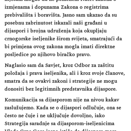
izmjenama i dopunama Zakona o registrima
prebivališta i boravišta. Jasno sam ukazao da su
posebnu zabrinutost iskazali naši građani u
dijaspori i brojna udruženja koja okupljaju
crnogorske iseljenike širom svijeta, smatrajući da
bi primjena ovog zakona mogla imati direktne
posljedice po njihovo biračko pravo.
Naglasio sam da Savjet, kroz Odbor za zaštitu
položaja i prava iseljenika, ali i kroz svoje članove,
smatra da se ovakvi zakoni i strategije ne mogu
donositi bez legitimnih predstavnika dijaspore.
Komunikacija sa dijasporom nije na nivou kakav
zaslužujemo. Kada se o dijaspori odlučuje, ona se
često ne čuje i ne uključuje dovoljno, iako
Strategija saradnje sa dijasporom-iseljenicima