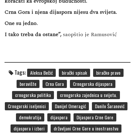
koračati ka evropskoj budućnosti.
Crna Gora i njena dijaspora nijesu dva svijeta.
One su jedno.
I tako treba da ostane”,
saopštio je Ramusović
Tags:
Aleksa Bečić
birački spisak
biračko pravo
boravište
Crna Gora
Crnogorska dijaspora
crnogorska politika
crnogorska zajednica u svijetu.
Crnogorski iseljenici
Danijel Omeragić
Danilo Šaranović
demokratija
dijaspora
Dijaspora Crne Gore
dijaspora i izbori
državljani Crne Gore u inostranstvu