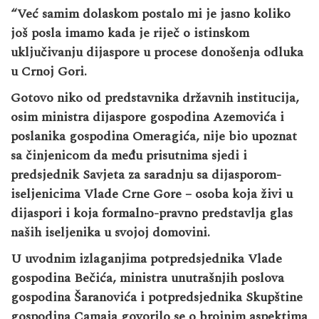
“Već samim dolaskom postalo mi je jasno koliko
još posla imamo kada je riječ o istinskom
uključivanju dijaspore u procese donošenja odluka
u Crnoj Gori.
Gotovo niko od predstavnika državnih institucija,
osim ministra dijaspore gospodina Azemovića i
poslanika gospodina Omeragića, nije bio upoznat
sa činjenicom da među prisutnima sjedi i
predsjednik Savjeta za saradnju sa dijasporom-
iseljenicima Vlade Crne Gore – osoba koja živi u
dijaspori i koja formalno-pravno predstavlja glas
naših iseljenika u svojoj domovini.
U uvodnim izlaganjima potpredsjednika Vlade
gospodina Bečića, ministra unutrašnjih poslova
gospodina Šaranovića i potpredsjednika Skupštine
gospodina Camaja govorilo se o brojnim aspektima