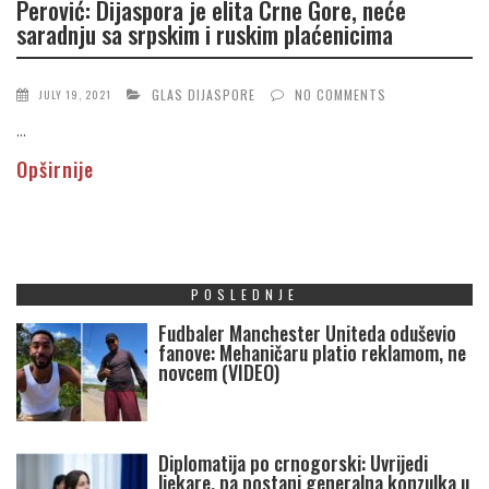
Perović: Dijaspora je elita Crne Gore, neće
saradnju sa srpskim i ruskim plaćenicima
GLAS DIJASPORE
NO COMMENTS
JULY 19, 2021
...
Opširnije
POSLEDNJE
Fudbaler Manchester Uniteda oduševio
fanove: Mehaničaru platio reklamom, ne
novcem (VIDEO)
Diplomatija po crnogorski: Uvrijedi
ljekare, pa postani generalna konzulka u