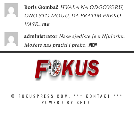
Boris Gombač
HVALA NA ODGOVORU,
ONO STO MOGU, DA PRATIM PREKO
VASE…
VIEW
administrator
Nase sjediste je u Njujorku.
Možete nas pratiti i preko…
VIEW
© FOKUSPRESS.COM. ***
KONTAKT
***
POWERD BY SHID.