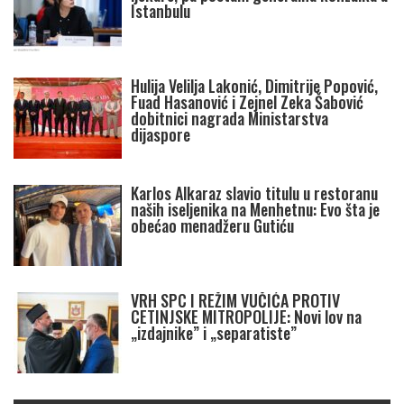
Istanbulu
Hulija Velilja Lakonić, Dimitrije Popović,
Fuad Hasanović i Zejnel Zeka Šabović
dobitnici nagrada Ministarstva
dijaspore
Karlos Alkaraz slavio titulu u restoranu
naših iseljenika na Menhetnu: Evo šta je
obećao menadžeru Gutiću
VRH SPC I REŽIM VUČIĆA PROTIV
CETINJSKE MITROPOLIJE: Novi lov na
„izdajnike” i „separatiste”