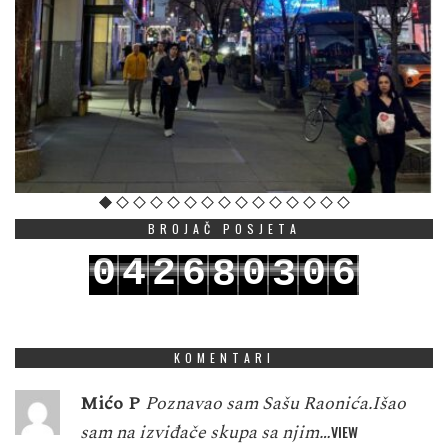
BROJAČ POSJETA
0
4
2
6
0
0
6
8
3
1
5
3
7
1
1
7
9
4
KOMENTARI
Mićo P
Poznavao sam Sašu Raonića.Išao
sam na izviđače skupa sa njim…
VIEW