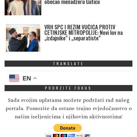
obećao menadžeru Gutiću
VRH SPC I REŽIM VUČIĆA PROTIV
CETINJSKE MITROPOLIJE: Novi lov na
„izdajnike” i „separatiste”
TRANSLATE
EN
PODRZITE FOKUS
Sada svojim uplatama možete podržati rad našeg
portala. Pomozite da ostane trajno svjedočanstvo o
našim iseljenicima i njihovim aktivnostima!