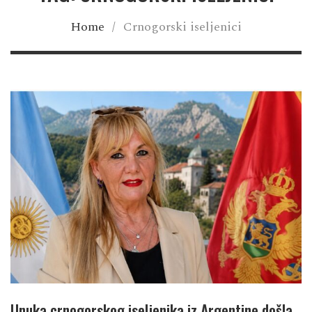
Home
/
Crnogorski iseljenici
Unuka crnogorskog iseljenika iz Argentine došla