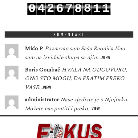
2
8
1
0
4
6
7
8
1
3
9
2
1
5
7
8
9
2
KOMENTARI
Mićo P
Poznavao sam Sašu Raonića.Išao
sam na izviđače skupa sa njim…
VIEW
Boris Gombač
HVALA NA ODGOVORU,
ONO STO MOGU, DA PRATIM PREKO
VASE…
VIEW
administrator
Nase sjediste je u Njujorku.
Možete nas pratiti i preko…
VIEW