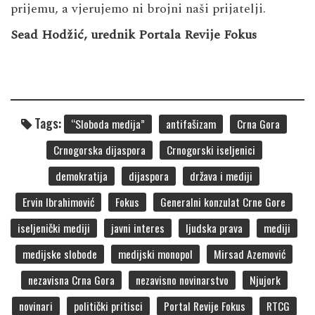
prijemu, a vjerujemo ni brojni naši prijatelji.
Sead Hodžić, urednik Portala Revije Fokus
Tags:
“Sloboda medija”
antifašizam
Crna Gora
Crnogorska dijaspora
Crnogorski iseljenici
demokratija
dijaspora
država i mediji
Ervin Ibrahimović
Fokus
Generalni konzulat Crne Gore
iseljenički mediji
javni interes
ljudska prava
mediji
medijske slobode
medijski monopol
Mirsad Azemović
nezavisna Crna Gora
nezavisno novinarstvo
Njujork
novinari
politički pritisci
Portal Revije Fokus
RTCG