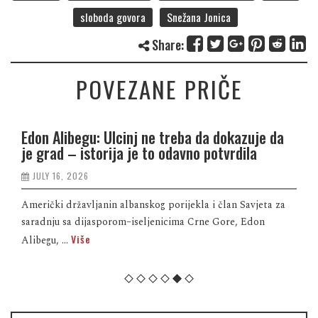
sloboda govora
Snežana Jonica
Share:
POVEZANE PRIČE
Edon Alibegu: Ulcinj ne treba da dokazuje da
je grad – istorija je to odavno potvrdila
JULY 16, 2026
Američki državljanin albanskog porijekla i član Savjeta za
saradnju sa dijasporom–iseljenicima Crne Gore, Edon
Više
Alibegu, ...