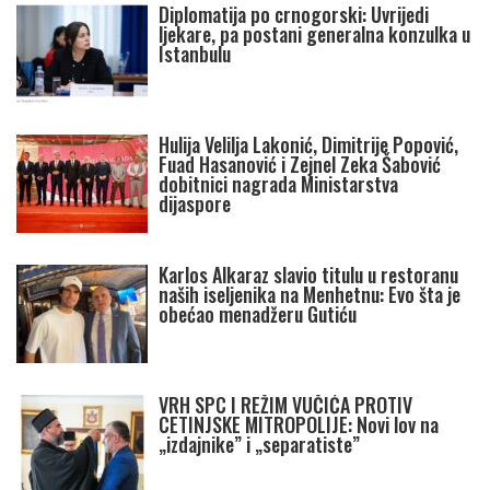
Diplomatija po crnogorski: Uvrijedi
ljekare, pa postani generalna konzulka u
Istanbulu
Hulija Velilja Lakonić, Dimitrije Popović,
Fuad Hasanović i Zejnel Zeka Šabović
dobitnici nagrada Ministarstva
dijaspore
Karlos Alkaraz slavio titulu u restoranu
naših iseljenika na Menhetnu: Evo šta je
obećao menadžeru Gutiću
VRH SPC I REŽIM VUČIĆA PROTIV
CETINJSKE MITROPOLIJE: Novi lov na
„izdajnike” i „separatiste”