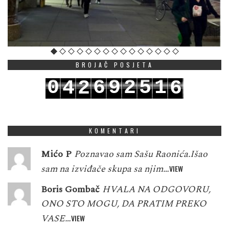
BROJAČ POSJETA
0
6
9
2
5
1
4
2
6
1
7
0
3
6
2
5
3
7
KOMENTARI
Mićo P
Poznavao sam Sašu Raonića.Išao
sam na izviđače skupa sa njim…
VIEW
Boris Gombač
HVALA NA ODGOVORU,
ONO STO MOGU, DA PRATIM PREKO
VASE…
VIEW