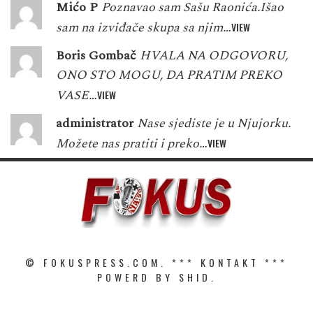
Mićo P
Poznavao sam Sašu Raonića.Išao
sam na izviđače skupa sa njim…
VIEW
Boris Gombač
HVALA NA ODGOVORU,
ONO STO MOGU, DA PRATIM PREKO
VASE…
VIEW
administrator
Nase sjediste je u Njujorku.
Možete nas pratiti i preko…
VIEW
© FOKUSPRESS.COM. ***
KONTAKT
***
POWERD BY SHID.