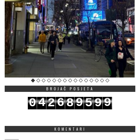
BROJAČ POSJETA
4
6
9
9
0
2
8
5
9
5
7
0
0
1
3
9
6
0
KOMENTARI