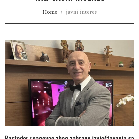
Home
/
javni interes
Rastoder reagovao zbog zabrane izvještavanja sa