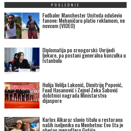
POSLEDNJE
Fudbaler Manchester Uniteda oduševio
fanove: Mehaničaru platio reklamom, ne
novcem (VIDEO)
Diplomatija po crnogorski: Uvrijedi
ljekare, pa postani generalna konzulka u
Istanbulu
Hulija Velilja Lakonić, Dimitrije Popović,
Fuad Hasanović i Zejnel Zeka Šabović
dobitnici nagrada Ministarstva
dijaspore
Karlos Alkaraz slavio titulu u restoranu
naših iseljenika na Menhetnu: Evo šta je
obećao menadžeru Gutiću