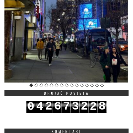
BROJAČ POSJETA
2
6
7
3
2
8
0
4
2
3
7
8
4
3
9
1
5
3
KOMENTARI