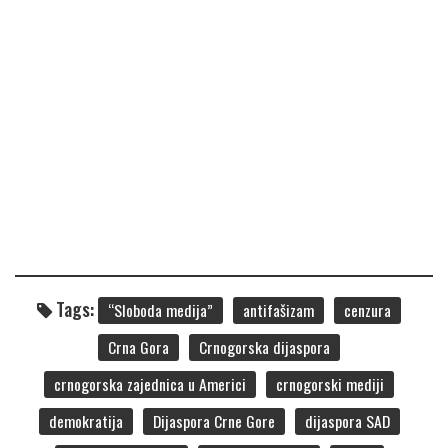
Tags:
“Sloboda medija”
antifašizam
cenzura
Crna Gora
Crnogorska dijaspora
crnogorska zajednica u Americi
crnogorski mediji
demokratija
Dijaspora Crne Gore
dijaspora SAD