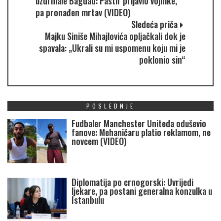
uzdrmale Bagdad: Pastir prijavio vojnike,
pa pronađen mrtav (VIDEO)
Sledeća priča
Majku Siniše Mihajlovića opljačkali dok je
spavala: „Ukrali su mi uspomenu koju mi je
poklonio sin“
POSLEDNJE
Fudbaler Manchester Uniteda oduševio
fanove: Mehaničaru platio reklamom, ne
novcem (VIDEO)
Diplomatija po crnogorski: Uvrijedi
ljekare, pa postani generalna konzulka u
Istanbulu