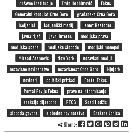
državne institucije
Ervin Ibrahimović
Fokus
Generalni konzulat Crne Gore
građanska Crna Gora
iseljenici
iseljenički mediji
Ismet Rastoder
javna riječ
javni interes
medijska prava
medijska scena
medijske slobode
medijski monopol
Mirsad Azemović
New York
nezavisni mediji
nezavisno novinarstvo
nezavisnost Crne Gore
Njujork
novinari
politički pritisci
Portal Fokus
Portal Revije Fokus
pravo na informisanje
reakcije dijaspore.
RTCG
Sead Hodžić
sloboda govora
slobodno novinarstvo
Snežana Jonica
Share: