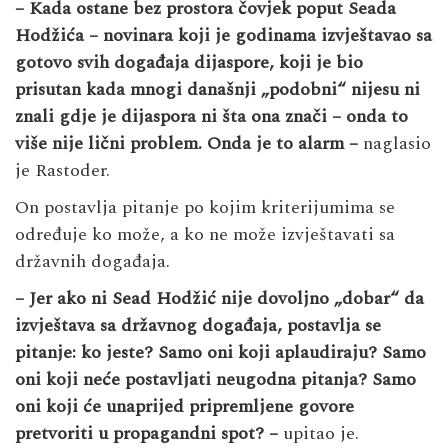
– Kada ostane bez prostora čovjek poput Seada
Hodžića – novinara koji je godinama izvještavao sa
gotovo svih događaja dijaspore, koji je bio
prisutan kada mnogi današnji „podobni“ nijesu ni
znali gdje je dijaspora ni šta ona znači – onda to
više nije lični problem.
Onda je to alarm –
naglasio
je Rastoder.
On postavlja pitanje po kojim kriterijumima se
određuje ko može, a ko ne može izvještavati sa
državnih događaja.
– Jer ako ni Sead Hodžić nije dovoljno „dobar“ da
izvještava sa državnog događaja, postavlja se
pitanje: ko jeste? Samo oni koji aplaudiraju? Samo
oni koji neće postavljati neugodna pitanja? Samo
oni koji će unaprijed pripremljene govore
pretvoriti u propagandni spot? –
upitao je.