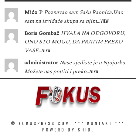
Mićo P
Poznavao sam Sašu Raonića.Išao
sam na izviđače skupa sa njim…
VIEW
Boris Gombač
HVALA NA ODGOVORU,
ONO STO MOGU, DA PRATIM PREKO
VASE…
VIEW
administrator
Nase sjediste je u Njujorku.
Možete nas pratiti i preko…
VIEW
© FOKUSPRESS.COM. ***
KONTAKT
***
POWERD BY SHID.