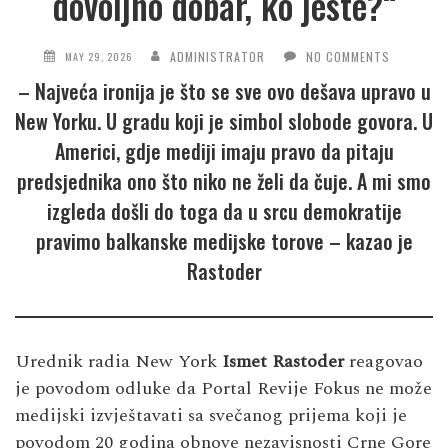
dovoljno dobar, ko jeste?“
ADMINISTRATOR
NO COMMENTS
MAY 29, 2026
– Najveća ironija je što se sve ovo dešava upravo u
New Yorku. U gradu koji je simbol slobode govora. U
Americi, gdje mediji imaju pravo da pitaju
predsjednika ono što niko ne želi da čuje. A mi smo
izgleda došli do toga da u srcu demokratije
pravimo balkanske medijske torove – kazao je
Rastoder
Urednik radia New York
Ismet Rastoder
reagovao
je povodom odluke da Portal Revije Fokus ne može
medijski izvještavati sa svečanog prijema koji je
povodom 20 godina obnove nezavisnosti Crne Gore