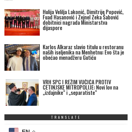
Hulija Velilja Lakonić, Dimitrije Popović,
Fuad Hasanović i Zejnel Zeka Šabović
dobitnici nagrada Ministarstva
dijaspore
Karlos Alkaraz slavio titulu u restoranu
naših iseljenika na Menhetnu: Evo šta je
obećao menadžeru Gutiću
VRH SPC I REŽIM VUČIĆA PROTIV
CETINJSKE MITROPOLIJE: Novi lov na
„izdajnike” i „separatiste”
TRANSLATE
EN