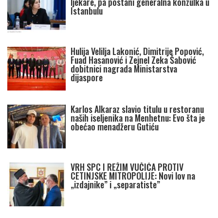
ljekare, pa postani generalna konzulka u
Istanbulu
Hulija Velilja Lakonić, Dimitrije Popović,
Fuad Hasanović i Zejnel Zeka Šabović
dobitnici nagrada Ministarstva
dijaspore
Karlos Alkaraz slavio titulu u restoranu
naših iseljenika na Menhetnu: Evo šta je
obećao menadžeru Gutiću
VRH SPC I REŽIM VUČIĆA PROTIV
CETINJSKE MITROPOLIJE: Novi lov na
„izdajnike” i „separatiste”