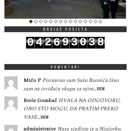
BROJAČ POSJETA
2
9
3
0
3
8
0
4
6
3
0
4
1
4
9
1
5
7
KOMENTARI
Mićo P
Poznavao sam Sašu Raonića.Išao
sam na izviđače skupa sa njim…
VIEW
Boris Gombač
HVALA NA ODGOVORU,
ONO STO MOGU, DA PRATIM PREKO
VASE…
VIEW
administrator
Nase sjediste je u Njujorku.