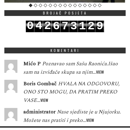
BROJAČ POSJETA
0
4
2
6
7
3
1
2
9
1
5
3
7
8
4
2
3
0
KOMENTARI
Mićo P
Poznavao sam Sašu Raonića.Išao
sam na izviđače skupa sa njim…
VIEW
Boris Gombač
HVALA NA ODGOVORU,
ONO STO MOGU, DA PRATIM PREKO
VASE…
VIEW
administrator
Nase sjediste je u Njujorku.
Možete nas pratiti i preko…
VIEW