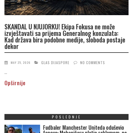
SKANDAL U NJUJORKU! Ekipa Fokusa ne može
izvještavati sa prijema Generalnog konzulata:
Kad država bira podobne medije, sloboda postaje
dekor
GLAS DIJASPORE
NO COMMENTS
MAY 25, 2026
...
Opširnije
POSLEDNJE
Fudbaler Manchester Uniteda oduševio
fanove: Mehaničaru platio reklamom, ne