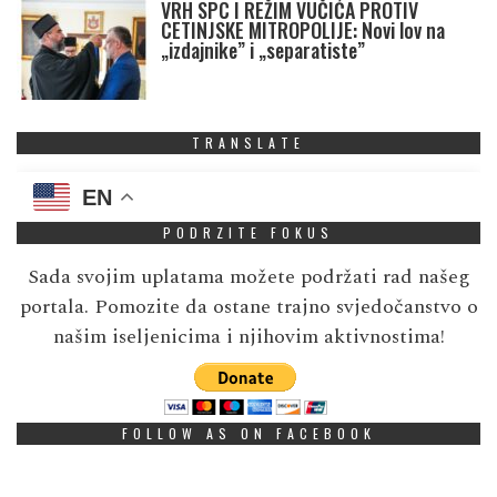
VRH SPC I REŽIM VUČIĆA PROTIV
CETINJSKE MITROPOLIJE: Novi lov na
„izdajnike” i „separatiste”
TRANSLATE
EN
PODRZITE FOKUS
Sada svojim uplatama možete podržati rad našeg
portala. Pomozite da ostane trajno svjedočanstvo o
našim iseljenicima i njihovim aktivnostima!
FOLLOW AS ON FACEBOOK