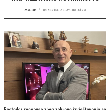
Home
/
nezavisno novinarstvo
Rastoder reagovao zbog zabrane izvještavanja sa