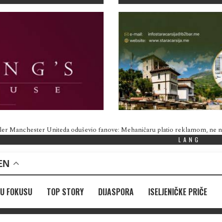
ler Manchester Uniteda oduševio fanove: Mehaničaru platio reklamom, ne
LANG
EN
U FOKUSU
TOP STORY
DIJASPORA
ISELJENIČKE PRIČE