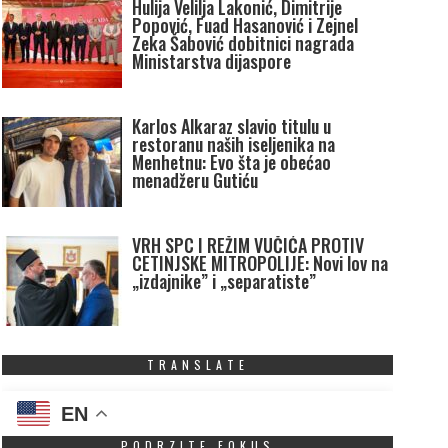
Hulija Velilja Lakonić, Dimitrije
Popović, Fuad Hasanović i Zejnel
Zeka Šabović dobitnici nagrada
Ministarstva dijaspore
Karlos Alkaraz slavio titulu u
restoranu naših iseljenika na
Menhetnu: Evo šta je obećao
menadžeru Gutiću
VRH SPC I REŽIM VUČIĆA PROTIV
CETINJSKE MITROPOLIJE: Novi lov na
„izdajnike” i „separatiste”
TRANSLATE
EN
PODRZITE FOKUS