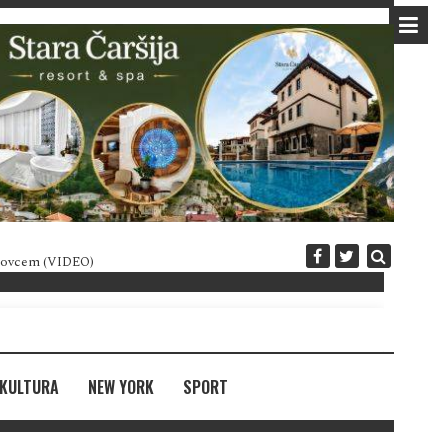
 novcem (VIDEO)
Diplomatija po crnogorski
KULTURA
NEW YORK
SPORT