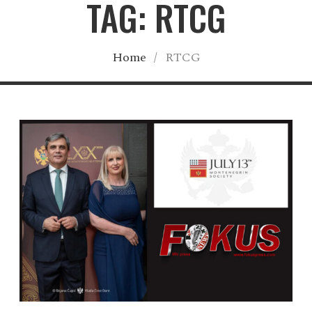
TAG: RTCG
Home
/
RTCG