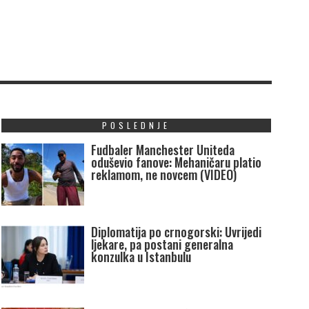
POSLEDNJE
Fudbaler Manchester Uniteda
oduševio fanove: Mehaničaru platio
reklamom, ne novcem (VIDEO)
Diplomatija po crnogorski: Uvrijedi
ljekare, pa postani generalna
konzulka u Istanbulu