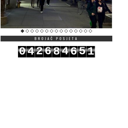
BROJAČ POSJETA
2
6
4
5
0
4
8
6
1
3
7
5
6
1
5
9
7
2