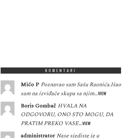
KOMENTARI
Mićo P
Poznavao sam Sašu Raonića.Išao
sam na izviđače skupa sa njim…
VIEW
Boris Gombač
HVALA NA
ODGOVORU, ONO STO MOGU, DA
PRATIM PREKO VASE…
VIEW
administrator
Nase sjediste je u