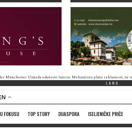
ler Manchester Uniteda oduševio fanove: Mehaničaru platio reklamom, ne
LANG
EN
U FOKUSU
TOP STORY
DIJASPORA
ISELJENIČKE PRIČE