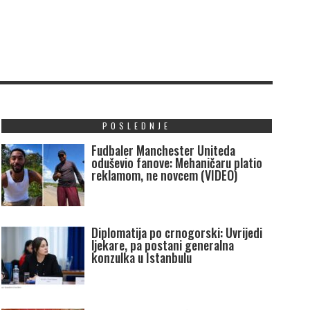
POSLEDNJE
Fudbaler Manchester Uniteda
oduševio fanove: Mehaničaru platio
reklamom, ne novcem (VIDEO)
Diplomatija po crnogorski: Uvrijedi
ljekare, pa postani generalna
konzulka u Istanbulu