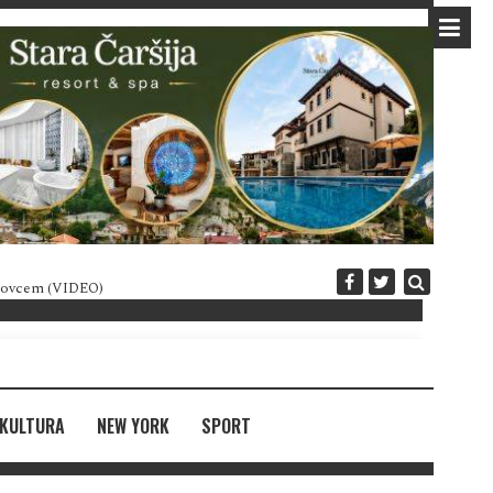
 novcem (VIDEO)
Diplomatija po crnogorski
KULTURA
NEW YORK
SPORT