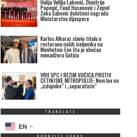
Hulija Velilja Lakonić, Dimitrije
Popović, Fuad Hasanović i Zejnel
Zeka Šabović dobitnici nagrada
Ministarstva dijaspore
Karlos Alkaraz slavio titulu u
restoranu naših iseljenika na
Menhetnu: Evo šta je obećao
menadžeru Gutiću
VRH SPC I REŽIM VUČIĆA PROTIV
CETINJSKE MITROPOLIJE: Novi lov na
„izdajnike” i „separatiste”
TRANSLATE
EN
PODRZITE FOKUS