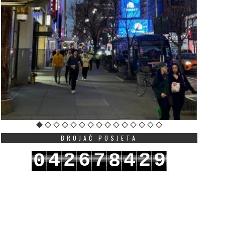
BROJAČ POSJETA
4
2
6
7
4
2
9
0
8
5
3
7
8
5
3
0
1
9