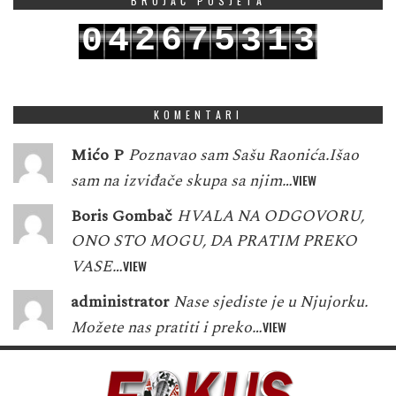
BROJAČ POSJETA
2
6
7
5
1
0
4
3
3
3
7
8
6
2
1
5
4
4
KOMENTARI
Mićo P
Poznavao sam Sašu Raonića.Išao
sam na izviđače skupa sa njim…
VIEW
Boris Gombač
HVALA NA ODGOVORU,
ONO STO MOGU, DA PRATIM PREKO
VASE…
VIEW
administrator
Nase sjediste je u Njujorku.
Možete nas pratiti i preko…
VIEW