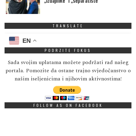
„izdajnike” i „separatiste”
TRANSLATE
EN
PODRZITE FOKUS
Sada svojim uplatama možete podržati rad našeg
portala. Pomozite da ostane trajno svjedočanstvo o
našim iseljenicima i njihovim aktivnostima!
FOLLOW AS ON FACEBOOK