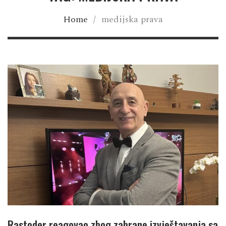
Home
/
medijska prava
Rastoder reagovao zbog zabrane izvještavanja sa