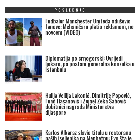
POSLEDNJE
Fudbaler Manchester Uniteda oduševio
fanove: Mehaničaru platio reklamom, ne
novcem (VIDEO)
Diplomatija po crnogorski: Uvrijedi
ljekare, pa postani generalna konzulka u
Istanbulu
Hulija Velilja Lakonić, Dimitrije Popović,
Fuad Hasanović i Zejnel Zeka Šabović
dobitnici nagrada Ministarstva
dijaspore
Karlos Alkaraz slavio titulu u restoranu
naših iseljenika na Menhetnu: Evo šta je