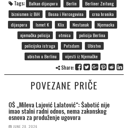
Tags:
Balkan dijaspora
Berlin
Berliner Zeitung
biznismen iz BiH
Bosna i Hercegovina
crna hronika
dijaspora
Ismet K
Klix
Nestanak
Njemacka
njemačka policija
otmica
policija Berlina
policijska istraga
Potsdam
Ubistvo
ubistvo u Berlinu
vijesti iz Njemačke
Share:
POVEZANE PRIČE
OŠ „Mileva Lajović Lalatović“: Šabotić nije
imao stalni radni odnos, nema zakonskog
osnova za produženje ugovora
JUNE 28, 2026