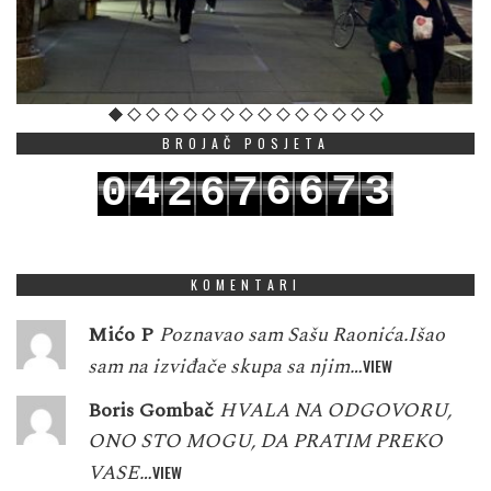
BROJAČ POSJETA
4
6
6
7
3
0
2
6
7
5
7
7
8
4
1
3
7
8
KOMENTARI
Mićo P
Poznavao sam Sašu Raonića.Išao
sam na izviđače skupa sa njim…
VIEW
Boris Gombač
HVALA NA ODGOVORU,
ONO STO MOGU, DA PRATIM PREKO
VASE…
VIEW