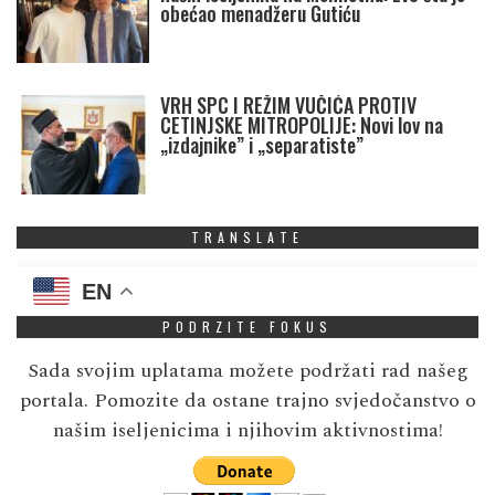
obećao menadžeru Gutiću
VRH SPC I REŽIM VUČIĆA PROTIV
CETINJSKE MITROPOLIJE: Novi lov na
„izdajnike” i „separatiste”
TRANSLATE
EN
PODRZITE FOKUS
Sada svojim uplatama možete podržati rad našeg
portala. Pomozite da ostane trajno svjedočanstvo o
našim iseljenicima i njihovim aktivnostima!