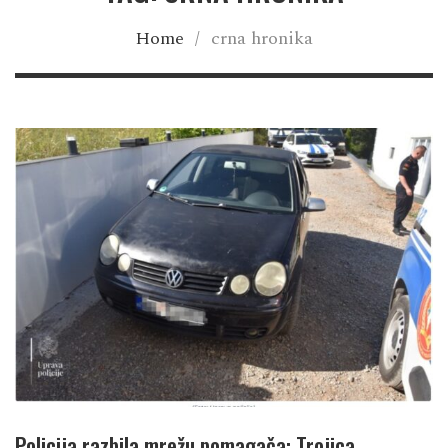
Home
/
crna hronika
Policija razbila mrežu pomagača: Trojica