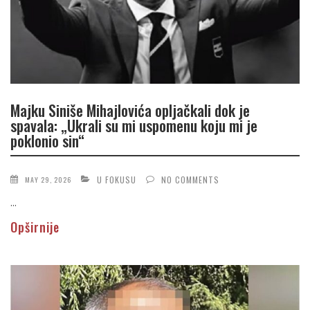
Majku Siniše Mihajlovića opljačkali dok je
spavala: „Ukrali su mi uspomenu koju mi je
poklonio sin“
U FOKUSU
NO COMMENTS
MAY 29, 2026
...
Opširnije