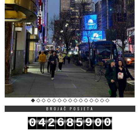
BROJAČ POSJETA
6
9
0
0
4
2
8
5
0
7
0
1
1
5
3
9
6
1