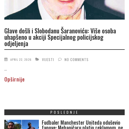
Glave došli i Slobodanu Šaranoviću: Više osoba
uhapšeno u akciji Specijalnog policijskog
odjeljenja
VIJESTI
NO COMMENTS
APRIL 22, 2026
...
Opširnije
POSLEDNJE
Fudbaler Manchester Uniteda oduševio
fanove: Mehaničaru platio reklamom, ne