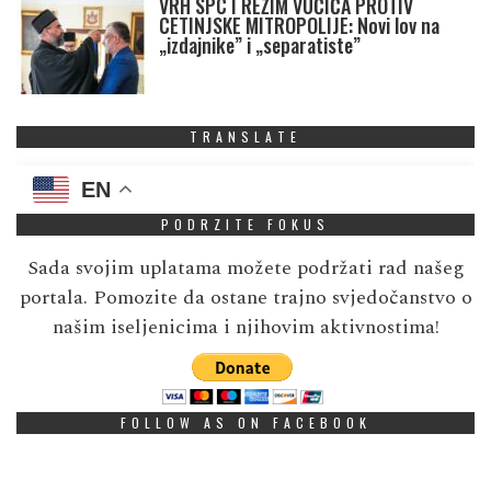
VRH SPC I REŽIM VUČIĆA PROTIV
CETINJSKE MITROPOLIJE: Novi lov na
„izdajnike” i „separatiste”
TRANSLATE
EN
PODRZITE FOKUS
Sada svojim uplatama možete podržati rad našeg
portala. Pomozite da ostane trajno svjedočanstvo o
našim iseljenicima i njihovim aktivnostima!
FOLLOW AS ON FACEBOOK