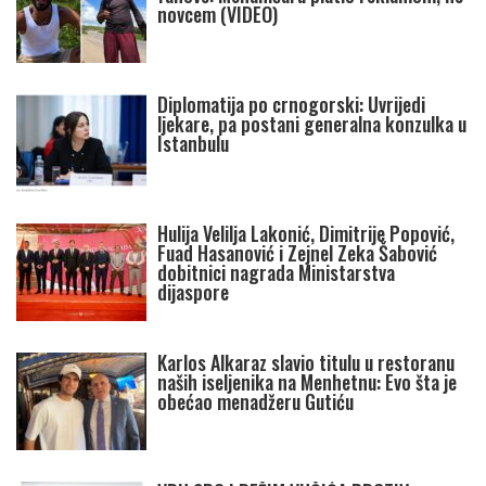
novcem (VIDEO)
Diplomatija po crnogorski: Uvrijedi
ljekare, pa postani generalna konzulka u
Istanbulu
Hulija Velilja Lakonić, Dimitrije Popović,
Fuad Hasanović i Zejnel Zeka Šabović
dobitnici nagrada Ministarstva
dijaspore
Karlos Alkaraz slavio titulu u restoranu
naših iseljenika na Menhetnu: Evo šta je
obećao menadžeru Gutiću