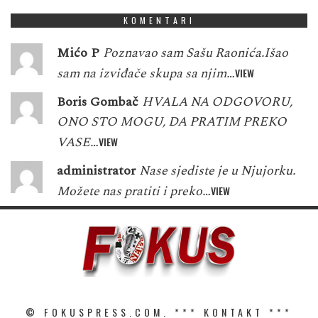
KOMENTARI
Mićo P
Poznavao sam Sašu Raonića.Išao
sam na izviđače skupa sa njim…
VIEW
Boris Gombač
HVALA NA ODGOVORU,
ONO STO MOGU, DA PRATIM PREKO
VASE…
VIEW
administrator
Nase sjediste je u Njujorku.
Možete nas pratiti i preko…
VIEW
© FOKUSPRESS.COM. ***
KONTAKT
***