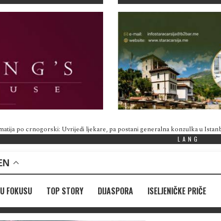
atija po crnogorski: Uvrijedi ljekare, pa postani generalna konzulka u Istan
LANG
EN
U FOKUSU
TOP STORY
DIJASPORA
ISELJENIČKE PRIČE