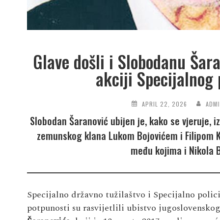
Glave došli i Slobodanu Šar
akciji Specijalnog 
APRIL 22, 2026
ADM
Slobodan Šaranović ubijen je, kako se vjeruje,
zemunskog klana Lukom Bojovićem i Filipom 
među kojima i Nikola 
Specijalno državno tužilaštvo i Specijalno polic
potpunosti su rasvijetlili ubistvo jugoslovensk