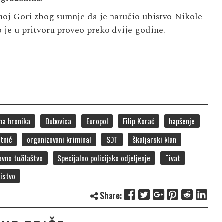
noj Gori zbog sumnje da je naručio ubistvo Nikole
o je u pritvoru proveo preko dvije godine.
na hronika
Dubovica
Europol
Filip Korać
hapšenje
tnić
organizovani kriminal
SDT
škaljarski klan
avno tužilaštvo
Specijalno policijsko odjeljenje
Tivat
istvo
Share: