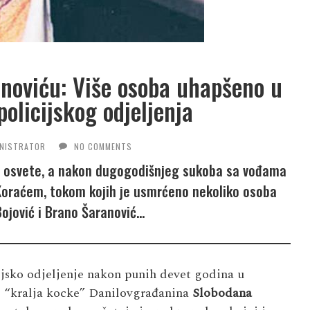
anoviću: Više osoba uhapšeno u
policijskog odjeljenja
INISTRATOR
NO COMMENTS
 iz osvete, a nakon dugogodišnjeg sukoba sa vođama
Koraćem, tokom kojih je usmrćeno nekoliko osoba
Bojović i Brano Šaranović…
ijsko odjeljenje nakon punih devet godina u
og “kralja kocke” Danilovgrađanina
Slobodana