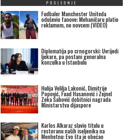
POSLEDNJE
Fudbaler Manchester Uniteda
oduševio fanove: Mehaničaru platio
reklamom, ne novcem (VIDEO)
Diplomatija po crnogorski: Uvrijedi
ljekare, pa postani generalna
konzulka u Istanbulu
Hulija Velilja Lakonić, Dimitrije
Popović, Fuad Hasanović i Zejnel
Zeka Šabović dobitnici nagrada
Ministarstva dijaspore
Karlos Alkaraz slavio titulu u
restoranu naših iseljenika na
Menhetnu: Evo šta je obećao