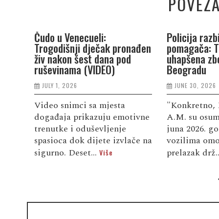
POVEZA
o
Čudo u Venecueli:
Policija razb
48,7
Trogodišnji dječak pronađen
pomagača: T
živ nakon šest dana pod
uhapšena zbo
ruševinama (VIDEO)
Beogradu
JULY 1, 2026
JUNE 30, 2026
su
Video snimci sa mjesta
"Konkretno, 
ru na
događaja prikazuju emotivne
A.M. su osumn
trenutke i oduševljenje
juna 2026. g
vim
spasioca dok dijete izvlače na
vozilima omo
sigurno. Deset...
prelazak drž.
Više