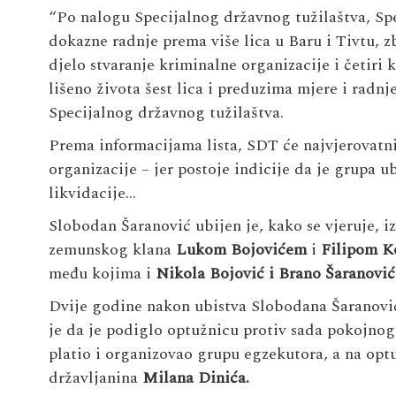
“Po nalogu Specijalnog državnog tužilaštva, Spec
dokazne radnje prema više lica u Baru i Tivtu, z
djelo stvaranje kriminalne organizacije i četiri 
lišeno života šest lica i preduzima mjere i radnj
Specijalnog državnog tužilaštva.
Prema informacijama lista, SDT će najvjerovatnij
organizacije – jer postoje indicije da je grupa 
likvidacije…
Slobodan Šaranović ubijen je, kako se vjeruje, 
zemunskog klana
Lukom Bojovićem
i
Filipom K
među kojima i
Nikola Bojović i Brano Šaranović
Dvije godine nakon ubistva Slobodana Šaranović
je da je podiglo optužnicu protiv sada pokojno
platio i organizovao grupu egzekutora, a na optu
državljanina
Milana Dinića.