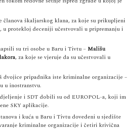
ćen tokom redovne šetnje ispred zgrade u kojoj je
 članova škaljarskog klana, za koje su prikupljeni
 u protekloj deceniji učestvovali u pripremanju i
apsili su tri osobe u Baru i Tivtu –
Mališu
lakora
, za koje se vjeruje da su učestvovali u
 dvojice pripadnika iste kriminalne organizacije –
u u inostranstvu.
odjeljenje i SDT dobili su od EUROPOL-a, koji im
ćene SKY aplikacije.
tanova i kuća u Baru i Tivtu dovedeni u sjedište
varanje kriminalne organizacije i četiri krivična