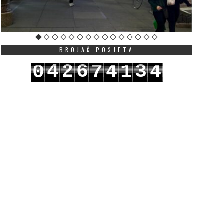
BROJAČ POSJETA
4
2
6
3
0
7
4
1
5
5
3
7
4
1
8
5
2
6