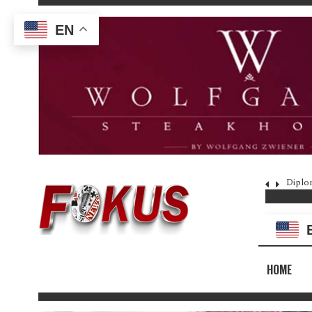
EN
latio reklamom, ne novcem (VIDEO)
Diplom
HOME