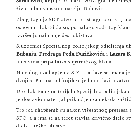
Šaranovića
, koji je 10. marta 2017. godine usmr
živio u budvanskom naselju Dubovica.
Zbog toga je SDT otvorio je istragu protiv grupe
osnovani dokazi da su, po nalogu vođa tog klana,
izvršenju najmanje šest ubistava.
Službenici Specijalnog policijskog odjeljenja uh
Bubanju
,
Predraga Peđu Đuričkovića
i
Lazara K
ubistvima pripadnika suparničkog klana.
Na nalogu za hapšenje SDT-a nalaze se imena još
dvojice Barana, od kojih se jedan nalazi u zatvor
Dio dokaznog materijala Specijalno policijsko 
je dostavio materijal prikupljen sa nekada zašti
Trojica uhapšenih su nakon višesatnog pretresa s
SPO, a njima se na teret stavlja krivično djelo st
djela – teško ubistvo.