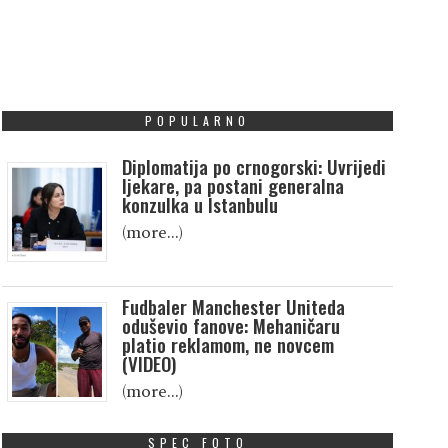
POPULARNO
Diplomatija po crnogorski: Uvrijedi
ljekare, pa postani generalna
konzulka u Istanbulu
(more…)
Fudbaler Manchester Uniteda
oduševio fanove: Mehaničaru
platio reklamom, ne novcem
(VIDEO)
(more…)
SPEC FOTO