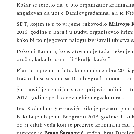
Kožar se teretio da je bio organizator kriminaln
angažovan da ubije Danilovgrađanina, ali je Niš
SDT, kojim je u to vrijeme rukovodio
Milivoje 
2016. godine u Baru i u Budvi organizovao krimi
kako bi po njegovom nalogu izvršavali ubistva s
Pokojni Baranin, konstatovano je tada rješenjem
oružje, kako bi usmrtili “kralja kocke”.
Plan je u prvom naletu, krajem decembra 2016. go
tražio da se sastane sa Danilovgrađaninom, a on
Šaranović je neobičan susret prijavio policiji i 
2017. godine poslao novu ekipu egzekutora…
Ime Slobodana Šaranovića bilo je poznato po du
Nikola je ubijen u Beogradu 2013. godine. U suko
od rijetkih vođa koji je preživio kriminalni rat
usmrćen je
Brano Šaranović
, rođeni brat Danilo