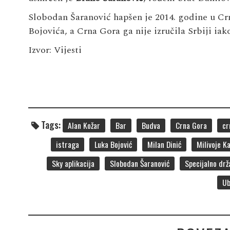
Slobodan Šaranović hapšen je 2014. godine u Cr
Bojovića, a Crna Gora ga nije izručila Srbiji iak
Izvor: Vijesti
Tags:
Alan Kožar
Bar
Budva
Crna Gora
cr
istraga
Luka Bojović
Milan Dinić
Milivoje Ka
Sky aplikacija
Slobodan Šaranović
Specijalno drž
Ub