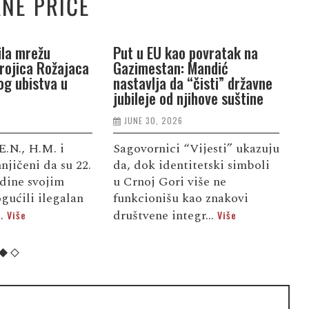
NE PRIČE
ila mrežu
Put u EU kao povratak na
O
rojica Rožajaca
Gazimestan: Mandić
L
g ubistva u
nastavlja da “čisti” državne
s
jubileje od njihove suštine
z
p
JUNE 30, 2026
E.N., H.M. i
Sagovornici “Vijesti” ukazuju
U
jičeni da su 22.
da, dok identitetski simboli
p
odine svojim
u Crnoj Gori više ne
s
gućili ilegalan
funkcionišu kao znakovi
p
..
društvene integr...
Više
Više
o