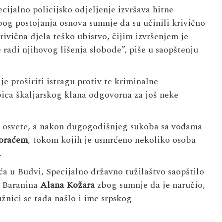
ijalno policijsko odjeljenje izvršava hitne
bog postojanja osnova sumnje da su učinili krivično
krivična djela teško ubistvo, čijim izvršenjem je
e radi njihovog lišenja slobode”, piše u saopštenju
e proširiti istragu protiv te kriminalne
ubica škaljarskog klana odgovorna za još neke
iz osvete, a nakon dugogodišnjeg sukoba sa vođama
oraćem
, tokom kojih je usmrćeno nekoliko osoba
.
a u Budvi, Specijalno državno tužilaštvo saopštilo
g Baranina
Alana Kožara
zbog sumnje da je naručio,
žnici se tada našlo i ime srpskog