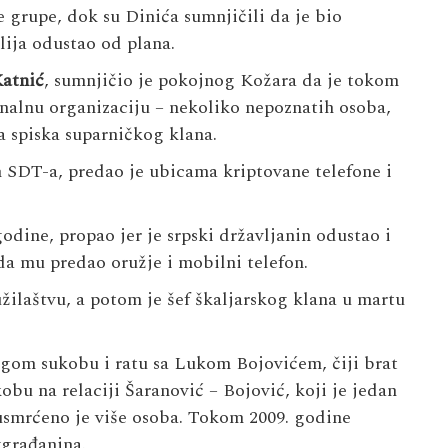
e grupe, dok su Dinića sumnjičili da je bio
lija odustao od plana.
Katnić
, sumnjičio je pokojnog Kožara da je tokom
nalnu organizaciju – nekoliko nepoznatih osoba,
a spiska suparničkog klana.
 SDT-a, predao je ubicama kriptovane telefone i
dine, propao jer je srpski državljanin odustao i
da mu predao oružje i mobilni telefon.
tužilaštvu, a potom je šef škaljarskog klana u martu
gom sukobu i ratu sa Lukom Bojovićem, čiji brat
bu na relaciji Šaranović – Bojović, koji je jedan
, usmrćeno je više osoba. Tokom 2009. godine
vgrađanina.