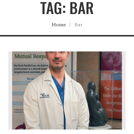
TAG: BAR
Home
/
Bar