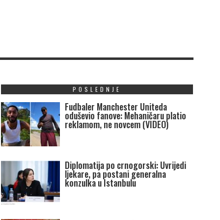
POSLEDNJE
Fudbaler Manchester Uniteda
oduševio fanove: Mehaničaru platio
reklamom, ne novcem (VIDEO)
Diplomatija po crnogorski: Uvrijedi
ljekare, pa postani generalna
konzulka u Istanbulu