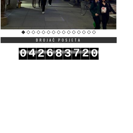
BROJAČ POSJETA
4
6
7
2
0
2
8
3
0
5
7
8
3
1
3
9
4
1