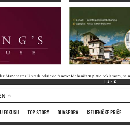
ler Manchester Uniteda oduševio fanove: Mehaničaru platio reklamom, ne
LANG
EN
U FOKUSU
TOP STORY
DIJASPORA
ISELJENIČKE PRIČE