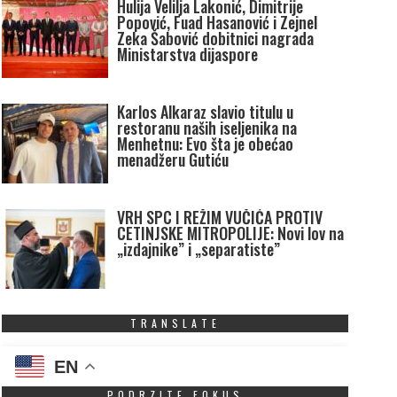
Hulija Velilja Lakonić, Dimitrije
Popović, Fuad Hasanović i Zejnel
Zeka Šabović dobitnici nagrada
Ministarstva dijaspore
Karlos Alkaraz slavio titulu u
restoranu naših iseljenika na
Menhetnu: Evo šta je obećao
menadžeru Gutiću
VRH SPC I REŽIM VUČIĆA PROTIV
CETINJSKE MITROPOLIJE: Novi lov na
„izdajnike” i „separatiste”
TRANSLATE
EN
PODRZITE FOKUS