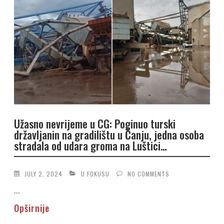
Užasno nevrijeme u CG: Poginuo turski
državljanin na gradilištu u Čanju, jedna osoba
stradala od udara groma na Luštici…
JULY 2, 2024
U FOKUSU
NO COMMENTS
...
Opširnije