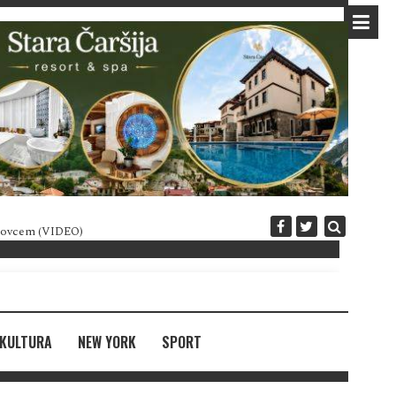
 novcem (VIDEO)
Diplomatija po crnogorski
KULTURA
NEW YORK
SPORT