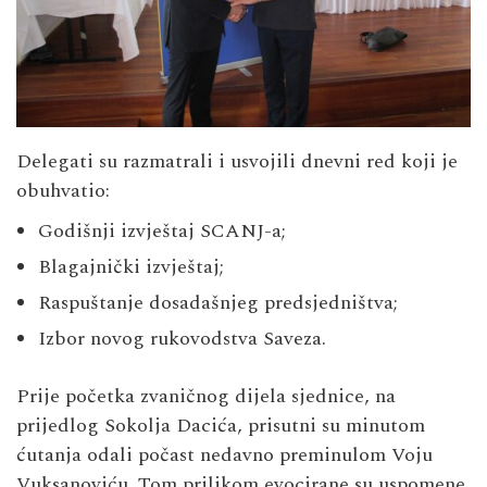
Delegati su razmatrali i usvojili dnevni red koji je
obuhvatio:
Godišnji izvještaj SCANJ-a;
Blagajnički izvještaj;
Raspuštanje dosadašnjeg predsjedništva;
Izbor novog rukovodstva Saveza.
Prije početka zvaničnog dijela sjednice, na
prijedlog Sokolja Dacića, prisutni su minutom
ćutanja odali počast nedavno preminulom Voju
Vuksanoviću. Tom prilikom evocirane su uspomene