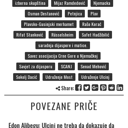
izborna skupština
Mijaz Ramdedović
Njemacka
Osman Destanović
Petnjica
Plav
Plavsko-Gusinjski merhamet
Rašo Korać
Rifat Stanković
Rüsselsheim
Safet Hadžibilić
saradnja dijaspore i matice.
Savez asocijacija Crne Gore u Njemačkoj
Savjet za dijasporu
SCANJ
Senad Mehović
Sokolj Dacić
Udruženje Most
Udruženje Ulcinj
Share:
POVEZANE PRIČE
Edon Alibegu: Ulcinj ne treba da dokazuje da