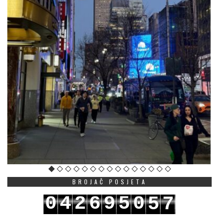
BROJAČ POSJETA
0
4
2
6
9
5
0
5
7