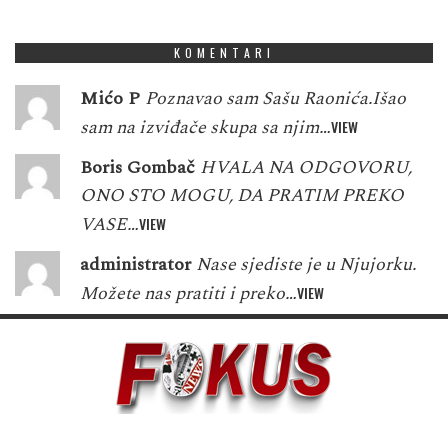
1
5
3
7
0
6
1
6
8
KOMENTARI
Mićo P
Poznavao sam Sašu Raonića.Išao
sam na izviđače skupa sa njim…
VIEW
Boris Gombač
HVALA NA ODGOVORU,
ONO STO MOGU, DA PRATIM PREKO
VASE…
VIEW
administrator
Nase sjediste je u Njujorku.
Možete nas pratiti i preko…
VIEW