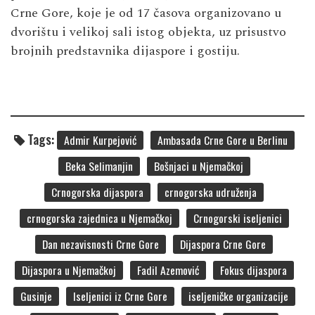
Crne Gore, koje je od 17 časova organizovano u
dvorištu i velikoj sali istog objekta, uz prisustvo
brojnih predstavnika dijaspore i gostiju.
Tags:
Admir Kurpejović
Ambasada Crne Gore u Berlinu
Beka Selimanjin
Bošnjaci u Njemačkoj
Crnogorska dijaspora
crnogorska udruženja
crnogorska zajednica u Njemačkoj
Crnogorski iseljenici
Dan nezavisnosti Crne Gore
Dijaspora Crne Gore
Dijaspora u Njemačkoj
Fadil Azemović
Fokus dijaspora
Gusinje
Iseljenici iz Crne Gore
iseljeničke organizacije