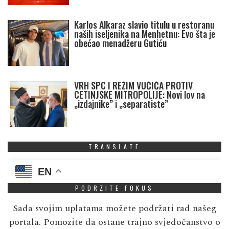
Karlos Alkaraz slavio titulu u restoranu
naših iseljenika na Menhetnu: Evo šta je
obećao menadžeru Gutiću
VRH SPC I REŽIM VUČIĆA PROTIV
CETINJSKE MITROPOLIJE: Novi lov na
„izdajnike” i „separatiste”
TRANSLATE
EN
PODRZITE FOKUS
Sada svojim uplatama možete podržati rad našeg
portala. Pomozite da ostane trajno svjedočanstvo o