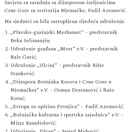
Savjeta za saradnju sa dijasporom-iseljenicima
Crne Gore za teritoriju Njemačke, Fadil Azemović.
Na sjednici su bila zastupljena sljedeća udruženja:
„Plavsko-gusinjski Merhamet“ – predstavnik
Beka Selimanjin;
Udruženje građana „Most“ e.V. – predstavnik
Rale Gutić;
Udruženje „Ulcinj“ – predstavnik Rifat
Stanković;
„Dijaspora Bošnjaka Kosova i Crne Gore u
Njemačkoj“ e.V. – Osman Destanović i Rašo
Korać;
„Evropa za opštinu Petnjica“ – Fadil Azemović;
„Bošnjačka kulturna i sportska zajednica“ e.V. –
Mijaz Ramdedović;
Udruženje „Divan“ – Senad Mehović;