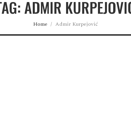
TAG: ADMIR KURPEJOVI
Home
/
Admir Kurpejović