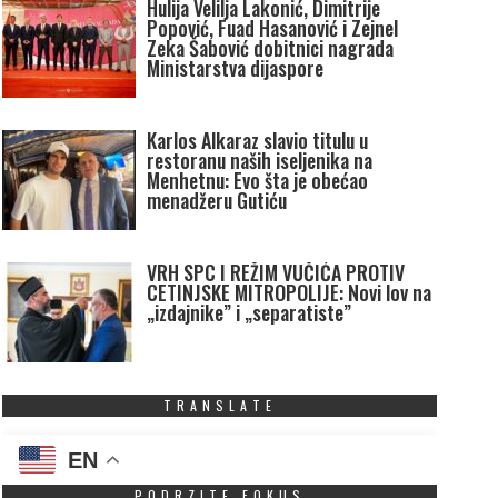
Hulija Velilja Lakonić, Dimitrije
Popović, Fuad Hasanović i Zejnel
Zeka Šabović dobitnici nagrada
Ministarstva dijaspore
Karlos Alkaraz slavio titulu u
restoranu naših iseljenika na
Menhetnu: Evo šta je obećao
menadžeru Gutiću
VRH SPC I REŽIM VUČIĆA PROTIV
CETINJSKE MITROPOLIJE: Novi lov na
„izdajnike” i „separatiste”
TRANSLATE
EN
PODRZITE FOKUS