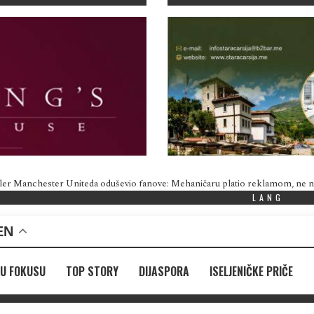
ler Manchester Uniteda oduševio fanove: Mehaničaru platio reklamom, ne
LANG
EN
U FOKUSU
TOP STORY
DIJASPORA
ISELJENIČKE PRIČE