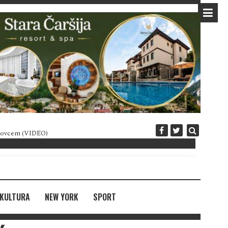
 novcem (VIDEO)
Diplomatija po crnogorski
KULTURA
NEW YORK
SPORT