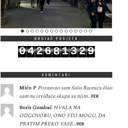
BROJAČ POSJETA
0
4
2
6
1
3
2
9
8
1
5
3
7
2
4
3
0
9
KOMENTARI
Mićo P
Poznavao sam Sašu Raonića.Išao
sam na izviđače skupa sa njim…
VIEW
Boris Gombač
HVALA NA
ODGOVORU, ONO STO MOGU, DA
PRATIM PREKO VASE…
VIEW