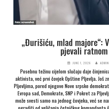
„Đurišiću, mlad majore“: V
pjevali ratnom
JUNE 1, 2026
ADMIN
Posebnu težinu cijelom slučaju daje činjenica
aktivista, već prvi čovjek Opštine Pljevlja. Još
Pljevljima, pored njegove Nove srpske demokrati
Evropa sad, Demokrate, SNP i Pokret za Pljev
može svesti samo na jednog čovjeka, već se nam
ograditi od veličanja četničkog komandanta i