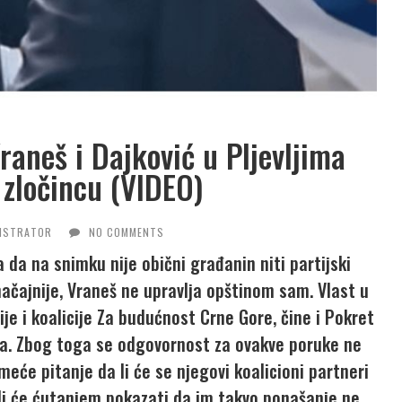
raneš i Dajković u Pljevljima
 zločincu (VIDEO)
ISTRATOR
NO COMMENTS
 da na snimku nije obični građanin niti partijski
 značajnije, Vraneš ne upravlja opštinom sam. Vlast u
je i koalicije Za budućnost Crne Gore, čine i Pokret
lja. Zbog toga se odgovornost za ovakve poruke ne
eće pitanje da li će se njegovi koalicioni partneri
li će ćutanjem pokazati da im takvo ponašanje ne