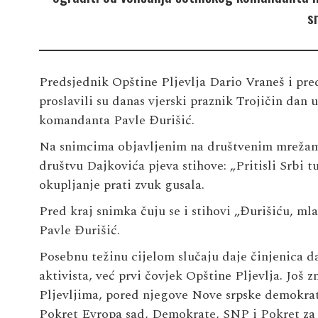
s
Predsjednik Opštine Pljevlja
Dario Vraneš
i pre
proslavili su danas vjerski praznik Trojičin dan 
komandanta
Pavle Đurišić
.
Na snimcima objavljenim na društvenim mrežama
društvu Dajkovića pjeva stihove: „Pritisli Srbi t
okupljanje prati zvuk gusala.
Pred kraj snimka čuju se i stihovi „Đurišiću, m
Pavle Đurišić.
Posebnu težinu cijelom slučaju daje činjenica da
aktivista, već prvi čovjek Opštine Pljevlja. Još 
Pljevljima, pored njegove Nove srpske demokrati
Pokret Evropa sad, Demokrate, SNP i Pokret za 