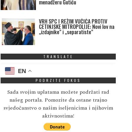
menadžeru Gutiću
VRH SPC I REŽIM VUČIĆA PROTIV
CETINJSKE MITROPOLIJE: Novi lov na
„izdajnike” i „separatiste”
TRANSLATE
EN
PODRZITE FOKUS
Sada svojim uplatama možete podržati rad
našeg portala. Pomozite da ostane trajno
svjedočanstvo o našim iseljenicima i njihovim
aktivnostima!