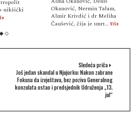
Alma Okanović, Denis
tropolit
o
Okanović, Nermin Talam,
-nikšićki
s
Almir Krivdić i dr Meliha
še
V
Čaušević, čija je smrt...
Više
Sledeća priča
Još jedan skandal u Njujorku: Nakon zabrane
Fokusu da izvještava, bez poziva Generalnog
konzulata ostao i predsjednik Udruženja „13.
jul“