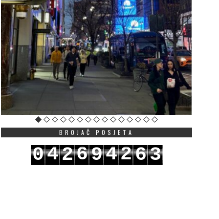
BROJAČ POSJETA
4
6
4
2
0
2
9
6
3
5
7
5
3
1
3
0
7
4