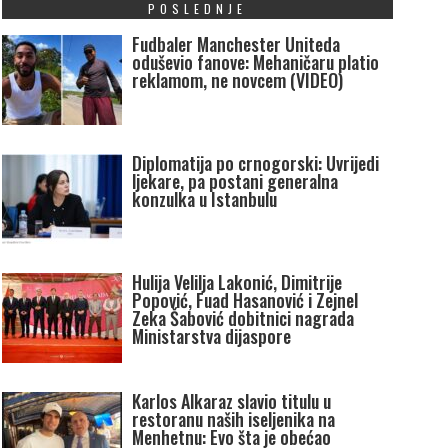
POSLEDNJE
Fudbaler Manchester Uniteda
oduševio fanove: Mehaničaru platio
reklamom, ne novcem (VIDEO)
Diplomatija po crnogorski: Uvrijedi
ljekare, pa postani generalna
konzulka u Istanbulu
Hulija Velilja Lakonić, Dimitrije
Popović, Fuad Hasanović i Zejnel
Zeka Šabović dobitnici nagrada
Ministarstva dijaspore
Karlos Alkaraz slavio titulu u
restoranu naših iseljenika na
Menhetnu: Evo šta je obećao