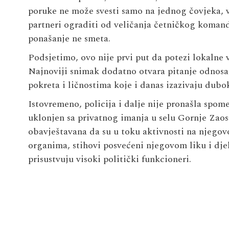
poruke ne može svesti samo na jednog čovjeka, ve
partneri ograditi od veličanja četničkog komand
ponašanje ne smeta.
Podsjetimo, ovo nije prvi put da potezi lokalne vl
Najnoviji snimak dodatno otvara pitanje odnosa 
pokreta i ličnostima koje i danas izazivaju dub
Istovremeno, policija i dalje nije pronašla spom
uklonjen sa privatnog imanja u selu Gornje Zaost
obavještavana da su u toku aktivnosti na njeg
organima, stihovi posvećeni njegovom liku i dj
prisustvuju visoki politički funkcioneri.