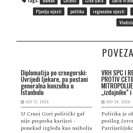
Tags:
Balkan
Četnici
Crna Gora
Dario Vran
Pljevlja vijesti
politika
regionalne vijesti
Vladisl
POVEZA
Diplomatija po crnogorski:
VRH SPC I R
Uvrijedi ljekare, pa postani
PROTIV CETI
generalna konzulka u
MITROPOLIJE:
Istanbulu
„izdajnike” i
JULY 31, 2026
JULY 28, 2026
U Crnoj Gori politički gaf
Politika je o
nije prepreka karijeri –
prošlog četv
ponekad izgleda kao najbolja
Patrijaršijs