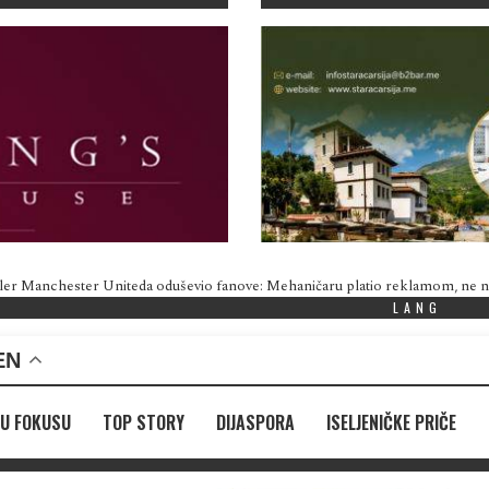
ler Manchester Uniteda oduševio fanove: Mehaničaru platio reklamom, ne
LANG
EN
U FOKUSU
TOP STORY
DIJASPORA
ISELJENIČKE PRIČE