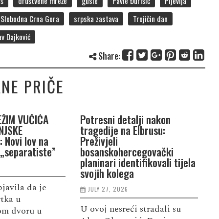
eš
društvene mreže
gusle
Pavle Đurišić
Pljevlja
Slobodna Crna Gora
srpska zastava
Trojičin dan
av Dajković
Share:
NE PRIČE
EŽIM VUČIĆA
Potresni detalji nakon
T
NJSKE
tragedije na Elbrusu:
t
 Novi lov na
Preživjeli
r
 „separatiste”
bosanskohercegovački
v
planinari identifikovali tijela
svojih kolega
bjavila da je
P
JULY 27, 2026
rtka u
o
U ovoj nesreći stradali su
kom dvoru u
p