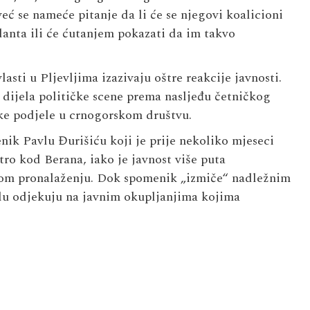
ć se nameće pitanje da li će se njegovi koalicioni
anta ili će ćutanjem pokazati da im takvo
asti u Pljevljima izazivaju oštre reakcije javnosti.
dijela političke scene prema nasljeđu četničkog
oke podjele u crnogorskom društvu.
enik Pavlu Đurišiću koji je prije nekoliko mjeseci
ro kod Berana, iako je javnost više puta
ovom pronalaženju. Dok spomenik „izmiče“ nadležnim
elu odjekuju na javnim okupljanjima kojima