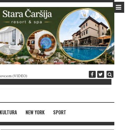
 novcem (VIDEO)
Diplomatija po crnogorski
KULTURA
NEW YORK
SPORT