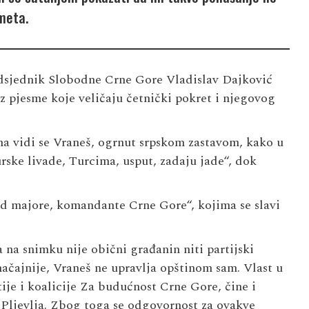
meta.
dsjednik Slobodne Crne Gore
Vladislav Dajković
uz pjesme koje veličaju četnički pokret i njegovog
 vidi se Vraneš, ogrnut srpskom zastavom, kako u
urske livade, Turcima, usput, zadaju jade“, dok
lad majore, komandante Crne Gore“, kojima se slavi
 na snimku nije obični građanin niti partijski
značajnije, Vraneš ne upravlja opštinom sam. Vlast u
je i koalicije Za budućnost Crne Gore, čine i
Pljevlja. Zbog toga se odgovornost za ovakve