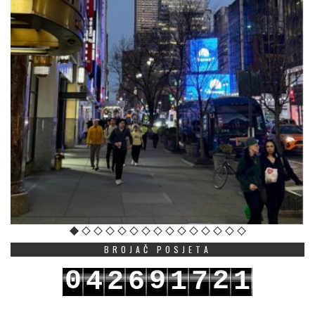
BROJAČ POSJETA
0
9
2
4
2
6
1
7
1
1
0
3
5
3
7
2
8
2