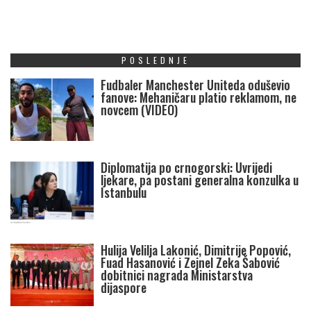
POSLEDNJE
Fudbaler Manchester Uniteda oduševio
fanove: Mehaničaru platio reklamom, ne
novcem (VIDEO)
Diplomatija po crnogorski: Uvrijedi
ljekare, pa postani generalna konzulka u
Istanbulu
Hulija Velilja Lakonić, Dimitrije Popović,
Fuad Hasanović i Zejnel Zeka Šabović
dobitnici nagrada Ministarstva
dijaspore