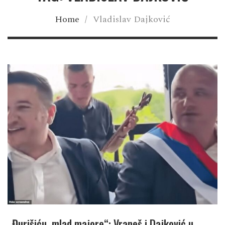
Home
/
Vladislav Dajković
„Đurišiću, mlad majore“: Vraneš i Dajković u