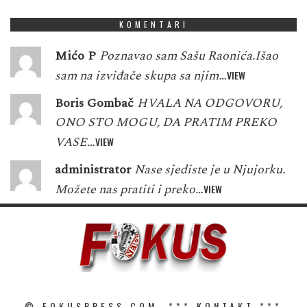
KOMENTARI
Mićo P
Poznavao sam Sašu Raonića.Išao
sam na izviđače skupa sa njim…
VIEW
Boris Gombač
HVALA NA ODGOVORU,
ONO STO MOGU, DA PRATIM PREKO
VASE…
VIEW
administrator
Nase sjediste je u Njujorku.
Možete nas pratiti i preko…
VIEW
© FOKUSPRESS.COM. ***
KONTAKT
***