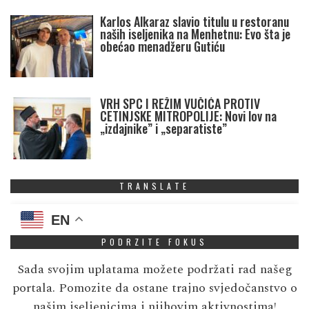
Karlos Alkaraz slavio titulu u restoranu
naših iseljenika na Menhetnu: Evo šta je
obećao menadžeru Gutiću
VRH SPC I REŽIM VUČIĆA PROTIV
CETINJSKE MITROPOLIJE: Novi lov na
„izdajnike” i „separatiste”
TRANSLATE
EN
PODRZITE FOKUS
Sada svojim uplatama možete podržati rad našeg
portala. Pomozite da ostane trajno svjedočanstvo o
našim iseljenicima i njihovim aktivnostima!