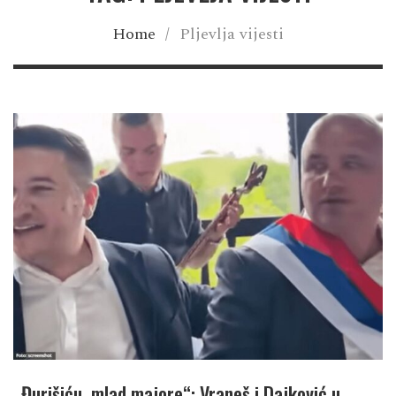
Home
/
Pljevlja vijesti
„Đurišiću, mlad majore“: Vraneš i Dajković u