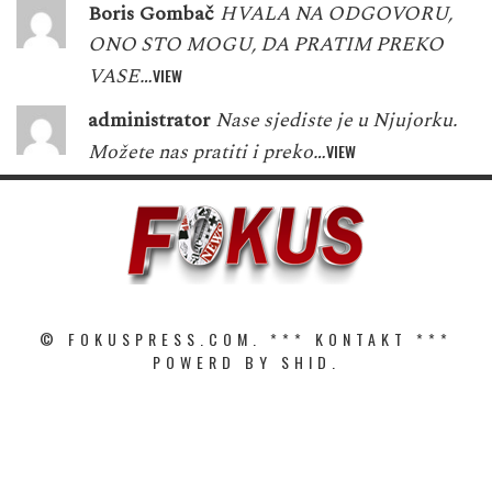
Boris Gombač
HVALA NA ODGOVORU,
ONO STO MOGU, DA PRATIM PREKO
VASE…
VIEW
administrator
Nase sjediste je u Njujorku.
Možete nas pratiti i preko…
VIEW
© FOKUSPRESS.COM. ***
KONTAKT
***
POWERD BY SHID.