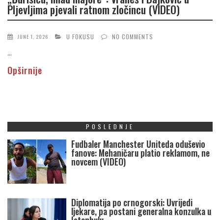
Pljevljima pjevali ratnom zločincu (VIDEO)
U FOKUSU
NO COMMENTS
JUNE 1, 2026
...
Opširnije
POSLEDNJE
Fudbaler Manchester Uniteda oduševio
fanove: Mehaničaru platio reklamom, ne
novcem (VIDEO)
Diplomatija po crnogorski: Uvrijedi
ljekare, pa postani generalna konzulka u