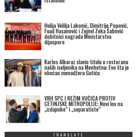
Istanbulu
Hulija Velilja Lakonić, Dimitrije Popović,
Fuad Hasanović i Zejnel Zeka Šabović
dobitnici nagrada Ministarstva
dijaspore
Karlos Alkaraz slavio titulu u restoranu
naših iseljenika na Menhetnu: Evo šta je
obećao menadžeru Gutiću
VRH SPC I REŽIM VUČIĆA PROTIV
CETINJSKE MITROPOLIJE: Novi lov na
„izdajnike” i „separatiste”
TRANSLATE