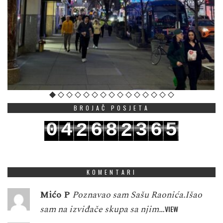
BROJAČ POSJETA
0
4
6
8
3
6
5
2
2
1
5
7
9
4
7
6
3
3
KOMENTARI
Mićo P
Poznavao sam Sašu Raonića.Išao
sam na izviđače skupa sa njim…
VIEW