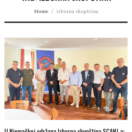
Home
/
izborna skupština
U Njemačkoj održana Izborna skupština SCANJ-a: