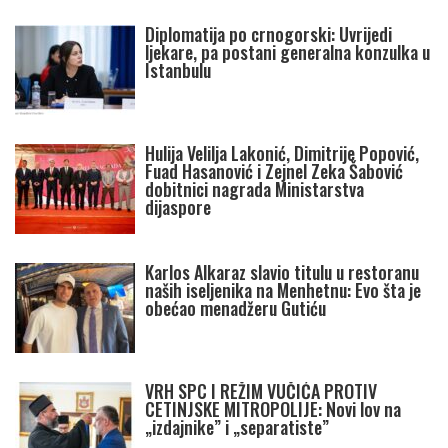
Diplomatija po crnogorski: Uvrijedi
ljekare, pa postani generalna konzulka u
Istanbulu
Hulija Velilja Lakonić, Dimitrije Popović,
Fuad Hasanović i Zejnel Zeka Šabović
dobitnici nagrada Ministarstva
dijaspore
Karlos Alkaraz slavio titulu u restoranu
naših iseljenika na Menhetnu: Evo šta je
obećao menadžeru Gutiću
VRH SPC I REŽIM VUČIĆA PROTIV
CETINJSKE MITROPOLIJE: Novi lov na
„izdajnike” i „separatiste”