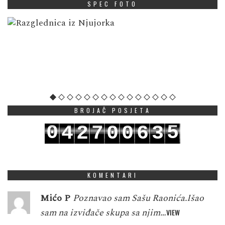
SPEC FOTO
BROJAČ POSJETA
0
5
4
2
7
0
0
6
3
1
6
5
3
8
1
1
7
4
KOMENTARI
Mićo P
Poznavao sam Sašu Raonića.Išao
sam na izviđače skupa sa njim…
VIEW