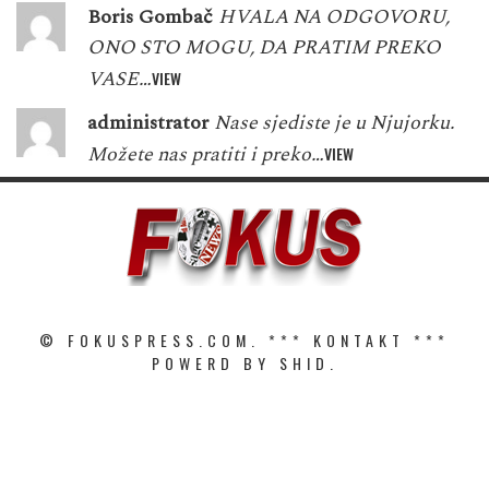
Boris Gombač
HVALA NA ODGOVORU,
ONO STO MOGU, DA PRATIM PREKO
VASE…
VIEW
administrator
Nase sjediste je u Njujorku.
Možete nas pratiti i preko…
VIEW
© FOKUSPRESS.COM. ***
KONTAKT
***
POWERD BY SHID.