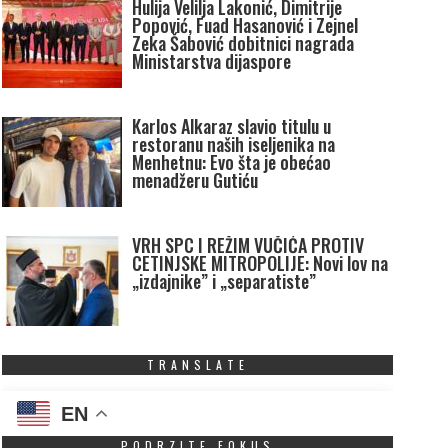
Hulija Velilja Lakonić, Dimitrije
Popović, Fuad Hasanović i Zejnel
Zeka Šabović dobitnici nagrada
Ministarstva dijaspore
Karlos Alkaraz slavio titulu u
restoranu naših iseljenika na
Menhetnu: Evo šta je obećao
menadžeru Gutiću
VRH SPC I REŽIM VUČIĆA PROTIV
CETINJSKE MITROPOLIJE: Novi lov na
„izdajnike” i „separatiste”
TRANSLATE
EN
PODRZITE FOKUS