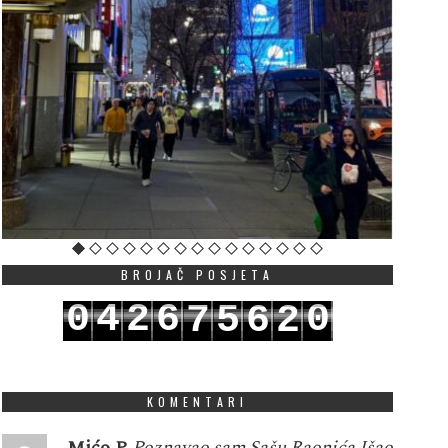
BROJAČ POSJETA
0
4
2
6
0
7
5
6
2
1
5
3
7
1
8
6
7
3
KOMENTARI
Mićo P
Poznavao sam Sašu Raonića.Išao