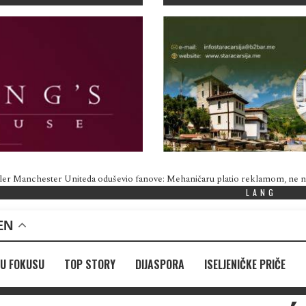
ler Manchester Uniteda oduševio fanove: Mehaničaru platio reklamom, ne
LANG
EN
U FOKUSU
TOP STORY
DIJASPORA
ISELJENIČKE PRIČE