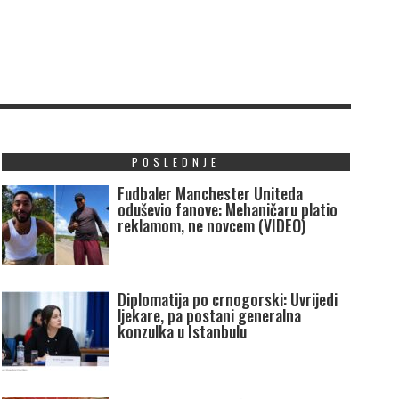
POSLEDNJE
Fudbaler Manchester Uniteda
oduševio fanove: Mehaničaru platio
reklamom, ne novcem (VIDEO)
Diplomatija po crnogorski: Uvrijedi
ljekare, pa postani generalna
konzulka u Istanbulu