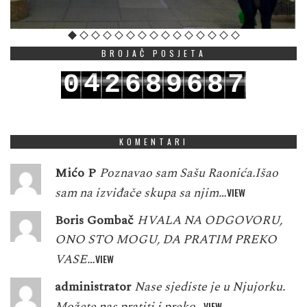
BROJAČ POSJETA
4
0
2
6
8
9
6
8
7
5
1
3
7
9
0
7
9
8
KOMENTARI
Mićo P
Poznavao sam Sašu Raonića.Išao
sam na izviđače skupa sa njim…
VIEW
Boris Gombač
HVALA NA ODGOVORU,
ONO STO MOGU, DA PRATIM PREKO
VASE…
VIEW
administrator
Nase sjediste je u Njujorku.
Možete nas pratiti i preko…
VIEW