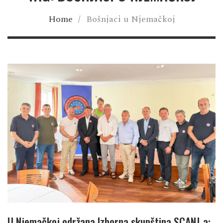
Home
/
Bošnjaci u Njemačkoj
U Njemačkoj održana Izborna skupština SCANJ-a: