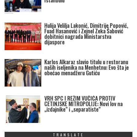
Istanbulu
Hulija Velilja Lakonić, Dimitrije Popović,
Fuad Hasanović i Zejnel Zeka Šabović
dobitnici nagrada Ministarstva
dijaspore
Karlos Alkaraz slavio titulu u restoranu
naših iseljenika na Menhetnu: Evo šta je
obećao menadžeru Gutiću
VRH SPC I REŽIM VUČIĆA PROTIV
CETINJSKE MITROPOLIJE: Novi lov na
„izdajnike” i „separatiste”
TRANSLATE