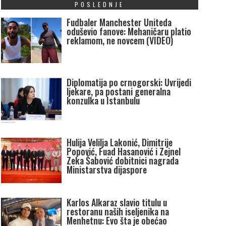
POSLEDNJE
Fudbaler Manchester Uniteda
oduševio fanove: Mehaničaru platio
reklamom, ne novcem (VIDEO)
Diplomatija po crnogorski: Uvrijedi
ljekare, pa postani generalna
konzulka u Istanbulu
Hulija Velilja Lakonić, Dimitrije
Popović, Fuad Hasanović i Zejnel
Zeka Šabović dobitnici nagrada
Ministarstva dijaspore
Karlos Alkaraz slavio titulu u
restoranu naših iseljenika na
Menhetnu: Evo šta je obećao