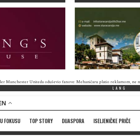
ler Manchester Uniteda oduševio fanove: Mehaničaru platio reklamom, ne
LANG
EN
U FOKUSU
TOP STORY
DIJASPORA
ISELJENIČKE PRIČE