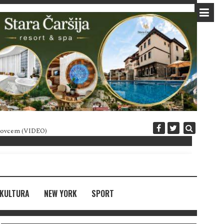
 novcem (VIDEO)
Diplomatija po crnogorski
KULTURA
NEW YORK
SPORT