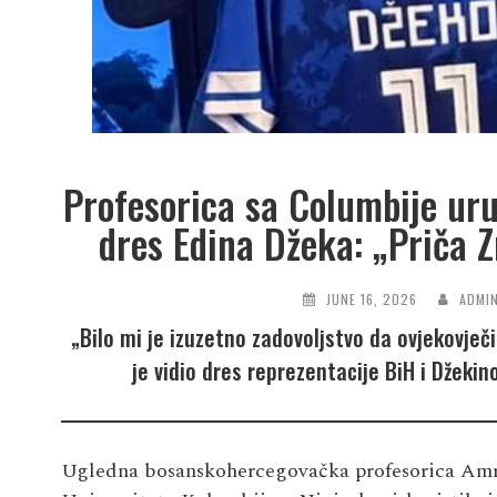
Profesorica sa Columbije ur
dres Edina Džeka: „Priča Zm
JUNE 16, 2026
ADMI
„Bilo mi je izuzetno zadovoljstvo da ovjekovj
je vidio dres reprezentacije BiH i Džeki
Ugledna bosanskohercegovačka profesorica Amra