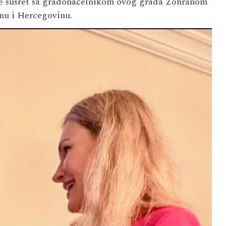
 je susret sa gradonačelnikom ovog grada Zohranom
nu i Hercegovinu.