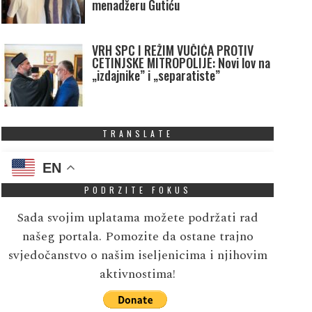
menadžeru Gutiću
VRH SPC I REŽIM VUČIĆA PROTIV
CETINJSKE MITROPOLIJE: Novi lov na
„izdajnike” i „separatiste”
TRANSLATE
EN
PODRZITE FOKUS
Sada svojim uplatama možete podržati rad
našeg portala. Pomozite da ostane trajno
svjedočanstvo o našim iseljenicima i njihovim
aktivnostima!