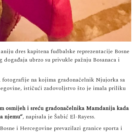
aniju dres kapitena fudbalske reprezentacije Bosne
g događaja ubrzo su privukle pažnju Bosanaca i
 fotografije na kojima gradonačelnik Njujorka sa
govine, ističući zadovoljstvo što je imala priliku
čim osmijeh i sreću gradonačelnika Mamdanija kada
na njemu“
, napisala je Šabić El-Rayess.
 Bosne i Hercegovine prevazilazi granice sporta i