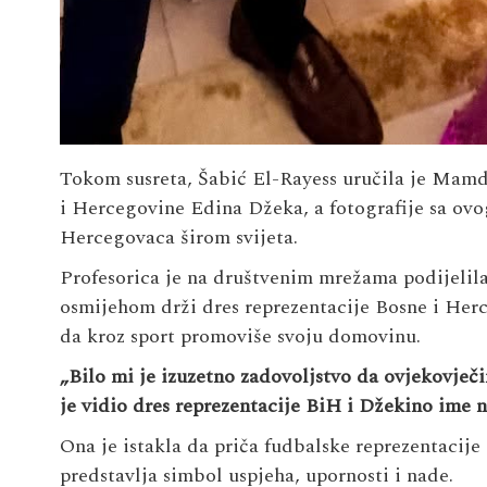
Tokom susreta, Šabić El-Rayess uručila je Mamd
i Hercegovine Edina Džeka, a fotografije sa ovo
Hercegovaca širom svijeta.
Profesorica je na društvenim mrežama podijelila
osmijehom drži dres reprezentacije Bosne i Herce
da kroz sport promoviše svoju domovinu.
„Bilo mi je izuzetno zadovoljstvo da ovjekovje
je vidio dres reprezentacije BiH i Džekino ime 
Ona je istakla da priča fudbalske reprezentacije
predstavlja simbol uspjeha, upornosti i nade.