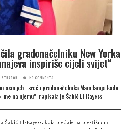
učila gradonačelniku New Yorka
ajeva inspiriše cijeli svijet“
NISTRATOR
NO COMMENTS
ečim osmijeh i sreću gradonačelnika Mamdanija kada
no ime na njemu“, napisala je Šabić El-Rayess
 Šabić El-Rayess, koja predaje na prestižnom