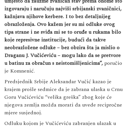
umjesto da zauzme zvaničan stav prema onome što
izgovaraju i naručuju najviši srbijanski zvaničnici,
kažnjava njihove kerbere. I to bez detaljnijeg
obrazloženja. Ovo kažem jer su mi odluke ovog
tipa strane i ne sviđa mi se to oruđe u rukama bilo
koje represivne institucije, budući da takve
neobrazložene odluke – bez obzira šta ja mislio o
Draganu J. Vučićeviću – mogu lako da se pretvore
u batinu za obračun s neistomišljenicima”,
poručio
je Komnenić.
Predsjednik Srbije Aleksandar Vučić kazao je
krajem prošle sedmice da je zabrana ulaska u Crnu
Goru Vučićeviću “velika greška” zbog koje će
njegova zemlja možda morati da uvede recipročne
mjere susjednoj.
Odluku kojom je Vučićeviću zabranjen ulazak u