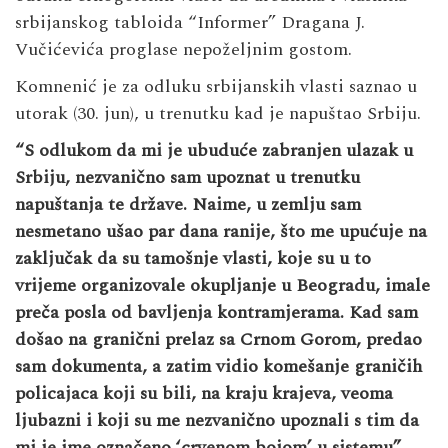
srbijanskog tabloida “Informer” Dragana J.
Vučićevića proglase nepoželjnim gostom.
Komnenić je za odluku srbijanskih vlasti saznao u
utorak (30. jun), u trenutku kad je napuštao Srbiju.
“S odlukom da mi je ubuduće zabranjen ulazak u
Srbiju, nezvanično sam upoznat u trenutku
napuštanja te države. Naime, u zemlju sam
nesmetano ušao par dana ranije, što me upućuje na
zaključak da su tamošnje vlasti, koje su u to
vrijeme organizovale okupljanje u Beogradu, imale
preča posla od bavljenja kontramjerama. Kad sam
došao na granični prelaz sa Crnom Gorom, predao
sam dokumenta, a zatim vidio komešanje graničih
policajaca koji su bili, na kraju krajeva, veoma
ljubazni i koji su me nezvanično upoznali s tim da
mi je ime označeno ‘crvenom bojom’ u sistemu”,