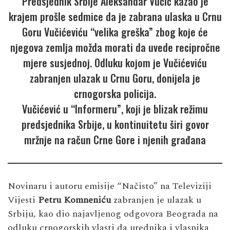
Predsjednik Srbije Aleksandar Vučić kazao je
krajem prošle sedmice da je zabrana ulaska u Crnu
Goru Vučićeviću “velika greška” zbog koje će
njegova zemlja možda morati da uvede recipročne
mjere susjednoj. Odluku kojom je Vučićeviću
zabranjen ulazak u Crnu Goru, donijela je
crnogorska policija.
Vučićević u “Informeru”, koji je blizak režimu
predsjednika Srbije, u kontinuitetu širi govor
mržnje na račun Crne Gore i njenih građana
Novinaru i autoru emisije “Načisto” na Televiziji
Vijesti
Petru Komneniću
zabranjen je ulazak u
Srbiju, kao dio najavljenog odgovora Beograda na
odluku crnogorskih vlasti da urednika i vlasnika