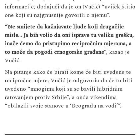
informacije, dodajući da je on (Vučić) “uvijek štitio
one koji su najgnusnije govorili o njemu”.
“Ne smijete da kažnjavate ljude koji drugačije
misle… Ja bih volio da oni isprave tu veliku grešku,
inače ćemo da pristupimo recipročnim mjerama, a
to može da pogodi crnogorske građane
”, kazao je
Vučić.
Na pitanje kako će birati kome će biti uvedene te
recipročne mjere, Vučić je odgovorio da će to biti
uvedeno “mnogima koji su se bavili hibridnim
ratovanjem protiv Srbije”, a onda vikendima
“obilazili svoje stanove u ‘Beogradu na vodi’”.