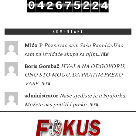
0
4
6
5
2
2
7
2
4
1
5
7
6
3
3
8
3
5
KOMENTARI
Mićo P
Poznavao sam Sašu Raonića.Išao
sam na izviđače skupa sa njim…
VIEW
Boris Gombač
HVALA NA ODGOVORU,
ONO STO MOGU, DA PRATIM PREKO
VASE…
VIEW
administrator
Nase sjediste je u Njujorku.
Možete nas pratiti i preko…
VIEW