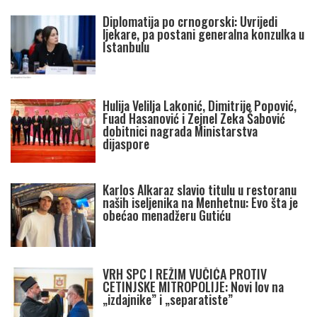
Diplomatija po crnogorski: Uvrijedi
ljekare, pa postani generalna konzulka u
Istanbulu
Hulija Velilja Lakonić, Dimitrije Popović,
Fuad Hasanović i Zejnel Zeka Šabović
dobitnici nagrada Ministarstva
dijaspore
Karlos Alkaraz slavio titulu u restoranu
naših iseljenika na Menhetnu: Evo šta je
obećao menadžeru Gutiću
VRH SPC I REŽIM VUČIĆA PROTIV
CETINJSKE MITROPOLIJE: Novi lov na
„izdajnike” i „separatiste”