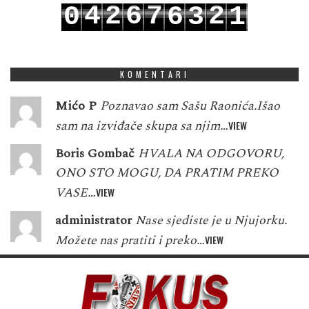
4
2
6
7
2
0
6
3
1
5
3
7
8
3
1
7
4
2
KOMENTARI
Mićo P
Poznavao sam Sašu Raonića.Išao
sam na izviđače skupa sa njim…
VIEW
Boris Gombač
HVALA NA ODGOVORU,
ONO STO MOGU, DA PRATIM PREKO
VASE…
VIEW
administrator
Nase sjediste je u Njujorku.
Možete nas pratiti i preko…
VIEW