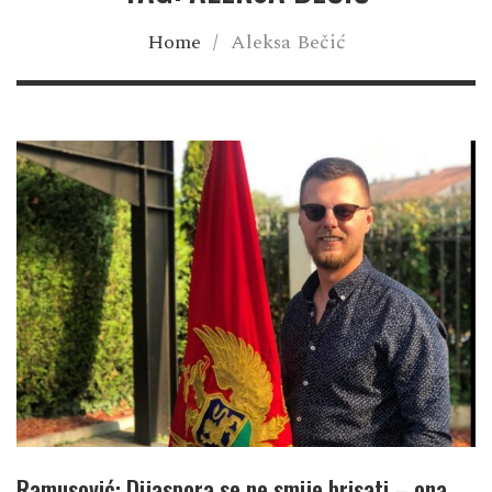
Home
/
Aleksa Bečić
Ramusović: Dijaspora se ne smije brisati – ona