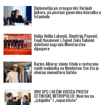
Diplomatija po crnogorski: Uvrijedi
ljekare, pa postani generalna konzulka u
Istanbulu
Hulija Velilja Lakonić, Dimitrije Popović,
Fuad Hasanović i Zejnel Zeka Šabović
dobitnici nagrada Ministarstva
dijaspore
Karlos Alkaraz slavio titulu u restoranu
naših iseljenika na Menhetnu: Evo šta je
obećao menadžeru Gutiću
VRH SPC I REŽIM VUČIĆA PROTIV
CETINJSKE MITROPOLIJE: Novi lov na
„izdajnike” i „separatiste”