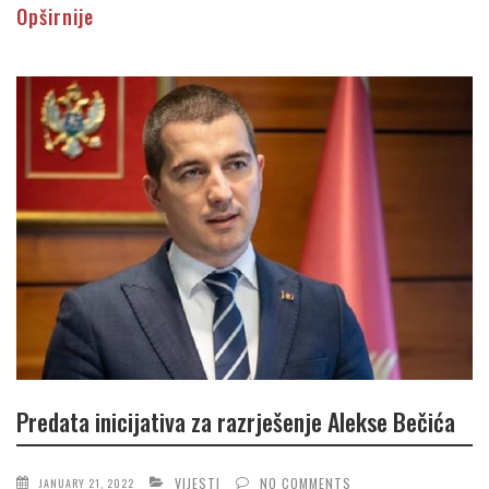
Opširnije
Predata inicijativa za razrješenje Alekse Bečića
VIJESTI
NO COMMENTS
JANUARY 21, 2022