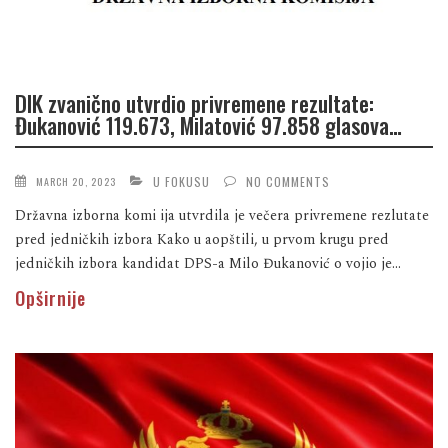
DIK zvanično utvrdio privremene rezultate:
Đukanović 119.673, Milatović 97.858 glasova…
U FOKUSU
NO COMMENTS
MARCH 20, 2023
Državna izborna komi ija utvrdila je večera privremene rezlutate
pred jedničkih izbora Kako u aopštili, u prvom krugu pred
jedničkih izbora kandidat DPS-a Milo Đukanović o vojio je...
Opširnije