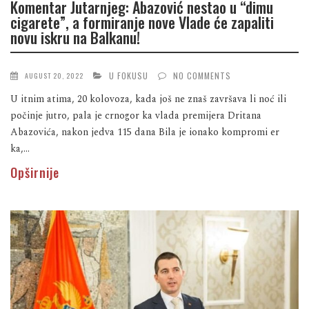
Komentar Jutarnjeg: Abazović nestao u “dimu
cigarete”, a formiranje nove Vlade će zapaliti
novu iskru na Balkanu!
U FOKUSU
NO COMMENTS
AUGUST 20, 2022
U itnim atima, 20 kolovoza, kada još ne znaš završava li noć ili
počinje jutro, pala je crnogor ka vlada premijera Dritana
Abazovića, nakon jedva 115 dana Bila je ionako kompromi er
ka,...
Opširnije