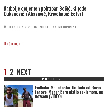
Najbolje ocijenjen političar Bečić, slijede
Đukanović i Abazović, Krivokapić četvrti
VIJESTI
NO COMMENTS
DECEMBER 14, 2021
...
Opširnije
1
2
NEXT
POSLEDNJE
Fudbaler Manchester Uniteda oduševio
fanove: Mehaničaru platio reklamom, ne
novcem (VIDEO)