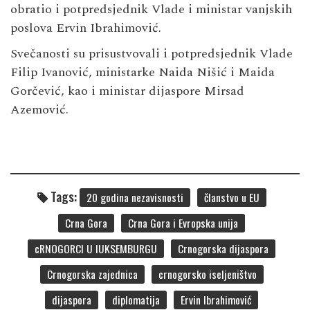
obratio i potpredsjednik Vlade i ministar vanjskih
poslova
Ervin Ibrahimović
.
Svečanosti su prisustvovali i potpredsjednik Vlade
Filip Ivanović
, ministarke
Naida Nišić
i
Maida
Gorčević
, kao i ministar dijaspore
Mirsad
Azemović
.
Tags:
20 godina nezavisnosti
članstvo u EU
Crna Gora
Crna Gora i Evropska unija
cRNOGORCI U lUKSEMBURGU
Crnogorska dijaspora
Crnogorska zajednica
crnogorsko iseljeništvo
dijaspora
diplomatija
Ervin Ibrahimović