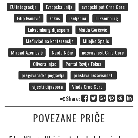
EU integracije
Evropska unija
evropski put Crne Gore
Filip Ivanović
Fokus
iseljenici
Luksemburg
Luksemburg dijaspora
Maida Gorčević
Međuvladina konferencija
Milojko Spajic
Mirsad Azemović
Naida Nišić
nezavisnost Crne Gore
Olivera Injac
Portal Revija Fokus.
pregovaračka poglavlja
proslava nezavisnosti
vijesti dijaspora
Vlada Crne Gore
Share:
POVEZANE PRIČE