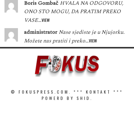
Boris Gombač
HVALA NA ODGOVORU,
ONO STO MOGU, DA PRATIM PREKO
VASE…
VIEW
administrator
Nase sjediste je u Njujorku.
Možete nas pratiti i preko…
VIEW
© FOKUSPRESS.COM. ***
KONTAKT
***
POWERD BY SHID.