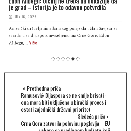
Edon Alibegu: Ulcinj ne treba da dokazuje da
je grad – istorija je to odavno potvrdila
JULY 16, 2026
Američki državljanin albanskog porijekla i član Savjeta za
saradnju sa dijasporom–iseljenicima Crne Gore, Edon
Više
Alibegu, ...
Prethodna priča
Ramusović: Dijaspora se ne smije brisati -
ona mora biti uključena u birački proces i
ostati zajednički državni prioritet
Sledeća priča
Crna Gora zatvorila polovinu poglavlja – EU
uskoro sa predlogom budžeta koji