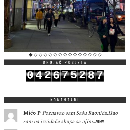
BROJAČ POSJETA
2
7
5
2
0
4
6
8
7
3
8
6
3
1
5
7
9
8
KOMENTARI
Mićo P
Poznavao sam Sašu Raonića.Išao
sam na izviđače skupa sa njim…
VIEW