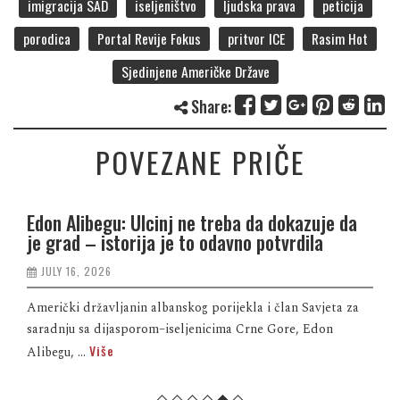
imigracija SAD
iseljeništvo
ljudska prava
peticija
porodica
Portal Revije Fokus
pritvor ICE
Rasim Hot
Sjedinjene Američke Države
Share:
POVEZANE PRIČE
Edon Alibegu: Ulcinj ne treba da dokazuje da
je grad – istorija je to odavno potvrdila
JULY 16, 2026
Američki državljanin albanskog porijekla i član Savjeta za
saradnju sa dijasporom–iseljenicima Crne Gore, Edon
Više
Alibegu, ...