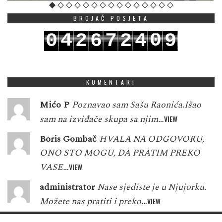
BROJAČ POSJETA
4
0
0
2
6
7
2
4
9
5
1
1
3
7
8
3
5
0
KOMENTARI
Mićo P
Poznavao sam Sašu Raonića.Išao
sam na izviđače skupa sa njim…
VIEW
Boris Gombač
HVALA NA ODGOVORU,
ONO STO MOGU, DA PRATIM PREKO
VASE…
VIEW
administrator
Nase sjediste je u Njujorku.
Možete nas pratiti i preko…
VIEW