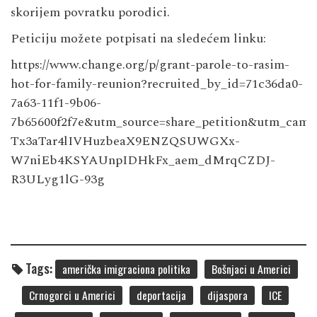
skorijem povratku porodici.
Peticiju možete potpisati na sledećem linku:
https://www.change.org/p/grant-parole-to-rasim-
hot-for-family-reunion?recruited_by_id=71c36da0-
7a63-11f1-9b06-
7b65600f2f7e&utm_source=share_petition&utm
Tx3aTar4lIVHuzbeaX9ENZQSUWGXx-
W7niEb4KSYAUnpIDHkFx_aem_dMrqCZDJ-
R3ULyg1lG-93g
Tags:
američka imigraciona politika
Bošnjaci u Americi
Crnogorci u Americi
deportacija
dijaspora
ICE