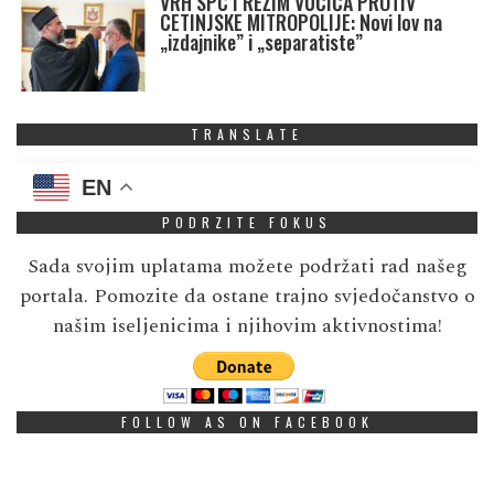
VRH SPC I REŽIM VUČIĆA PROTIV
CETINJSKE MITROPOLIJE: Novi lov na
„izdajnike” i „separatiste”
TRANSLATE
EN
PODRZITE FOKUS
Sada svojim uplatama možete podržati rad našeg
portala. Pomozite da ostane trajno svjedočanstvo o
našim iseljenicima i njihovim aktivnostima!
FOLLOW AS ON FACEBOOK