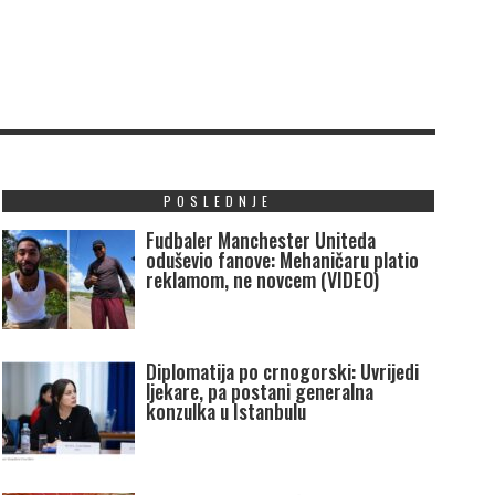
POSLEDNJE
Fudbaler Manchester Uniteda
oduševio fanove: Mehaničaru platio
reklamom, ne novcem (VIDEO)
Diplomatija po crnogorski: Uvrijedi
ljekare, pa postani generalna
konzulka u Istanbulu