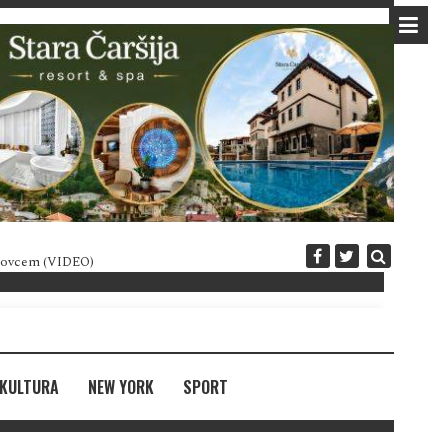
 novcem (VIDEO)
Diplomatija po crnogorski
KULTURA
NEW YORK
SPORT