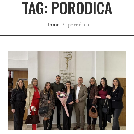
TAG: PORODICA
Home
/
porodica