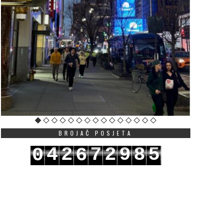
BROJAČ POSJETA
4
2
7
2
9
8
5
0
6
5
3
8
3
0
9
6
1
7