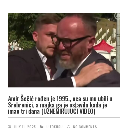
Amir Šečić rođen je 1995., oca su mu ubili u
Srebrenici, a majka ga je ostavila kada je
imao tri dana (UZNEMIRUJUĆI VIDEO)
JULY 11, 2025
U FOKUSU
NO COMMENTS