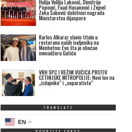
Hulija Velilja Lakonić, Dimitrije
Popović, Fuad Hasanović i Zejnel
Zeka Šabović dobitnici nagrada
Ministarstva dijaspore
Karlos Alkaraz slavio titulu u
restoranu naših iseljenika na
Menhetnu: Evo šta je obećao
menadžeru Gutiću
VRH SPC I REŽIM VUČIĆA PROTIV
CETINJSKE MITROPOLIJE: Novi lov na
„izdajnike” i „separatiste”
TRANSLATE
EN
PODRZITE FOKUS