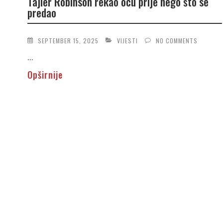
Tajler Robinson rekao ocu prije nego što se
predao
SEPTEMBER 15, 2025
VIJESTI
NO COMMENTS
...
Opširnije