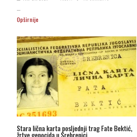
...
Opširnije
Stara lična karta posljednji trag Fate Bektić,
žrtve genocida u Srebrenici