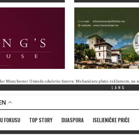
ler Manchester Uniteda oduševio fanove: Mehaničaru platio reklamom, ne
LANG
EN
U FOKUSU
TOP STORY
DIJASPORA
ISELJENIČKE PRIČE