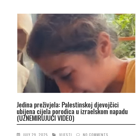
Jedina preživjela: Palestinskoj djevojčici
ubijena cijela porodica u izraelskom napadu
(UZNEMIRUJUĆI VIDEO)
JULY 29, 2025
VIJESTI
NO COMMENTS