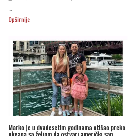
...
Opširnije
Marko je u dvadesetim godinama otišao preko
okeana sa željom da ostvari američki san,