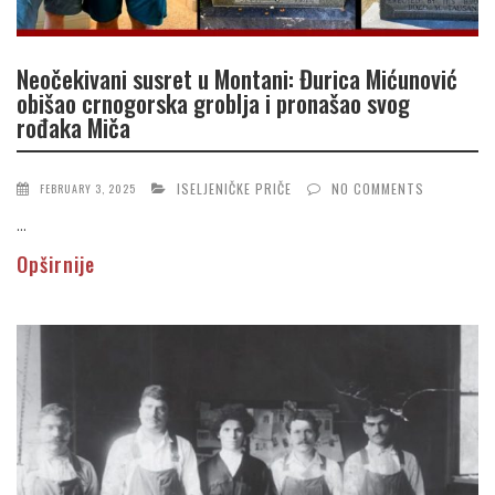
Neočekivani susret u Montani: Đurica Mićunović
obišao crnogorska groblja i pronašao svog
rođaka Miča
ISELJENIČKE PRIČE
NO COMMENTS
FEBRUARY 3, 2025
...
Opširnije