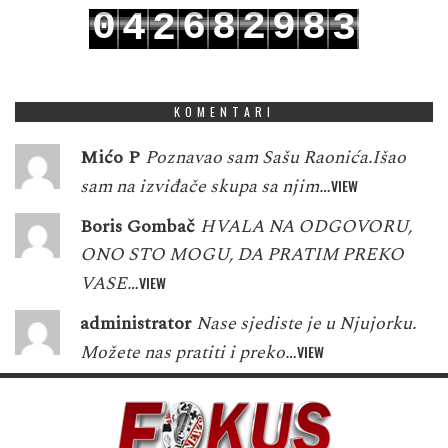
0
6
8
2
9
8
4
2
3
1
7
9
3
0
9
5
3
4
KOMENTARI
Mićo P
Poznavao sam Sašu Raonića.Išao
sam na izviđače skupa sa njim…
VIEW
Boris Gombač
HVALA NA ODGOVORU,
ONO STO MOGU, DA PRATIM PREKO
VASE…
VIEW
administrator
Nase sjediste je u Njujorku.
Možete nas pratiti i preko…
VIEW