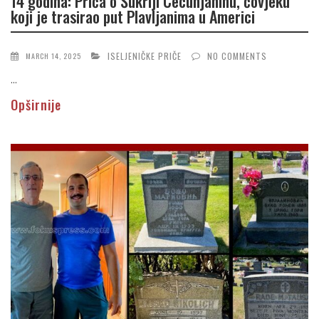
14 godina: Priča o Šukriji Cecunjaninu, čovjeku
koji je trasirao put Plavljanima u Americi
ISELJENIČKE PRIČE
NO COMMENTS
MARCH 14, 2025
...
Opširnije