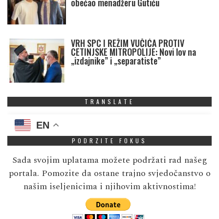
obećao menadžeru Gutiću
VRH SPC I REŽIM VUČIĆA PROTIV
CETINJSKE MITROPOLIJE: Novi lov na
„izdajnike” i „separatiste”
TRANSLATE
EN
PODRZITE FOKUS
Sada svojim uplatama možete podržati rad našeg
portala. Pomozite da ostane trajno svjedočanstvo o
našim iseljenicima i njihovim aktivnostima!