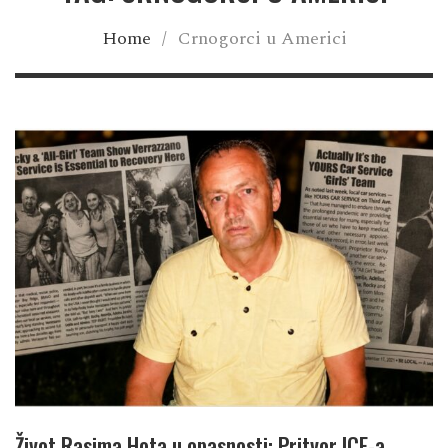
Home
/
Crnogorci u Americi
Život Rasima Hota u opasnosti: Pritvor ICE-a