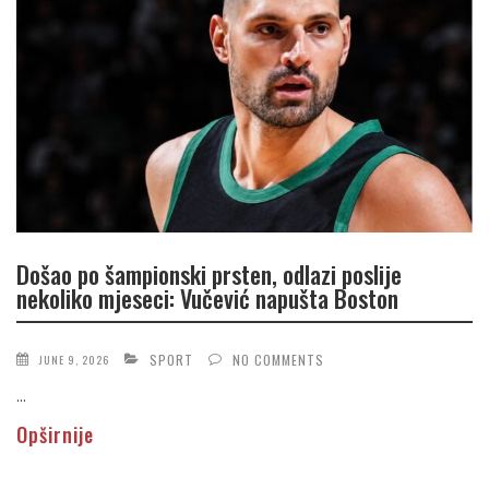
Došao po šampionski prsten, odlazi poslije
nekoliko mjeseci: Vučević napušta Boston
SPORT
NO COMMENTS
JUNE 9, 2026
...
Opširnije