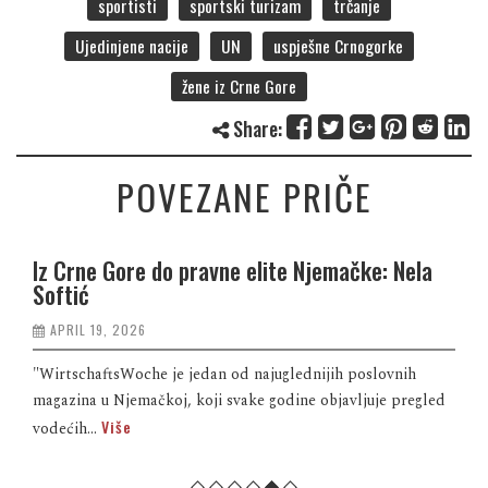
sportisti
sportski turizam
trčanje
Ujedinjene nacije
UN
uspješne Crnogorke
žene iz Crne Gore
Share:
POVEZANE PRIČE
Iz Crne Gore do pravne elite Njemačke: Nela
Softić
APRIL 19, 2026
"WirtschaftsWoche je jedan od najuglednijih poslovnih
magazina u Njemačkoj, koji svake godine objavljuje pregled
Više
vodećih...