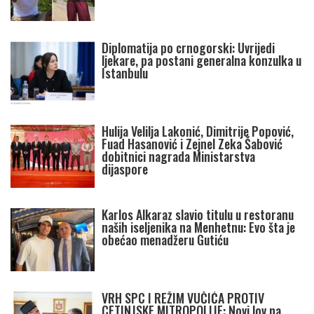
Diplomatija po crnogorski: Uvrijedi
ljekare, pa postani generalna konzulka u
Istanbulu
Hulija Velilja Lakonić, Dimitrije Popović,
Fuad Hasanović i Zejnel Zeka Šabović
dobitnici nagrada Ministarstva
dijaspore
Karlos Alkaraz slavio titulu u restoranu
naših iseljenika na Menhetnu: Evo šta je
obećao menadžeru Gutiću
VRH SPC I REŽIM VUČIĆA PROTIV
CETINJSKE MITROPOLIJE: Novi lov na