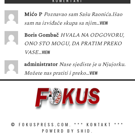
KOMENTARI
Mićo P
Poznavao sam Sašu Raonića.Išao
sam na izviđače skupa sa njim…
VIEW
Boris Gombač
HVALA NA ODGOVORU,
ONO STO MOGU, DA PRATIM PREKO
VASE…
VIEW
administrator
Nase sjediste je u Njujorku.
Možete nas pratiti i preko…
VIEW
© FOKUSPRESS.COM. ***
KONTAKT
***
POWERD BY SHID.