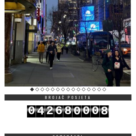
BROJAČ POSJETA
0
2
6
8
0
0
4
0
8
1
3
7
9
1
1
5
1
9