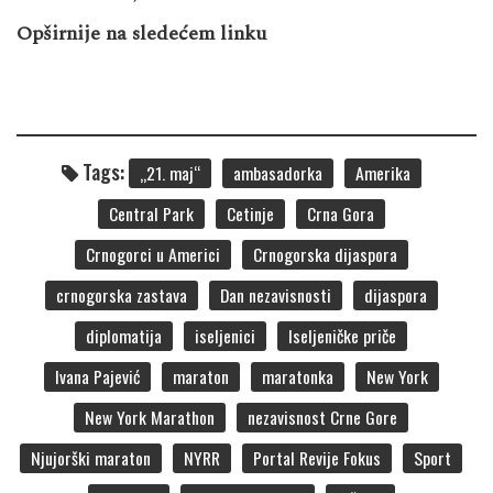
Opširnije na sledećem linku
Tags:
„21. maj“
ambasadorka
Amerika
Central Park
Cetinje
Crna Gora
Crnogorci u Americi
Crnogorska dijaspora
crnogorska zastava
Dan nezavisnosti
dijaspora
diplomatija
iseljenici
Iseljeničke priče
Ivana Pajević
maraton
maratonka
New York
New York Marathon
nezavisnost Crne Gore
Njujorški maraton
NYRR
Portal Revije Fokus
Sport