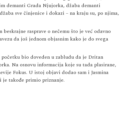
 im demanti Grada Njujorka, džaba demanti
žaba sve činjenice i dokazi – na kraju su, po njima,
m beskrajne rasprave o nečemu što je već odavno
avezu da još jednom objasnim kako je do svega
u početku bio doveden u zabludu da je Dritan
ka. Na osnovu informacija koje su tada plasirane,
evije Fokus. U istoj objavi dodao sam i Jasmina
 je takođe primio priznanje.