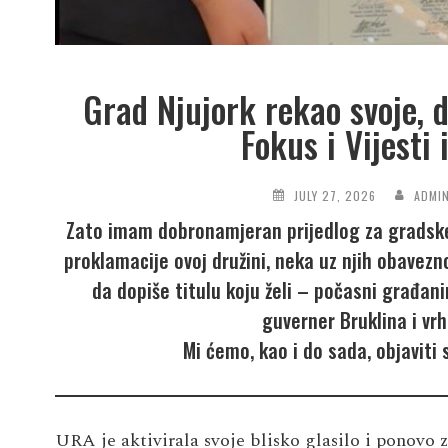
Grad Njujork rekao svoje, 
Fokus i Vijesti
JULY 27, 2026
ADMI
Zato imam dobronamjeran prijedlog za gradske v
proklamacije ovoj družini, neka uz njih obavez
da dopiše titulu koju želi – počasni građani
guverner Bruklina i vr
Mi ćemo, kao i do sada, objaviti
URA je aktivirala svoje blisko glasilo i ponovo