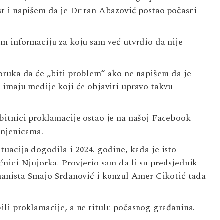
t i napišem da je Dritan Abazović postao počasni
m informaciju za koju sam već utvrdio da nije
poruka da će „biti problem“ ako ne napišem da je
 imaju medije koji će objaviti upravo takvu
bitnici proklamacije ostao je na našoj Facebook
injenicama.
tuacija dogodila i 2024. godine, kada je isto
nici Njujorka. Provjerio sam da li su predsjednik
anista Smajo Srdanović i konzul Amer Cikotić tada
bili proklamacije, a ne titulu počasnog građanina.