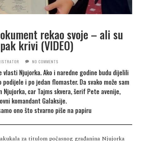
dokument rekao svoje – ali su
 ipak krivi (VIDEO)
NISTRATOR
NO COMMENTS
lasti Njujorka. Ako i naredne godine budu dijelili
no podijele i po jedan flomaster. Da svako može sam
n Njujorka, car Tajms skvera, šerif Pete avenije,
hovni komandant Galaksije.
 samo ono što stvarno piše na papiru
 zakukala za titulom počasnog građanina Njujorka