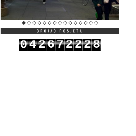
BROJAČ POSJETA
4
2
6
7
2
2
2
8
0
5
3
7
8
3
3
3
9
1