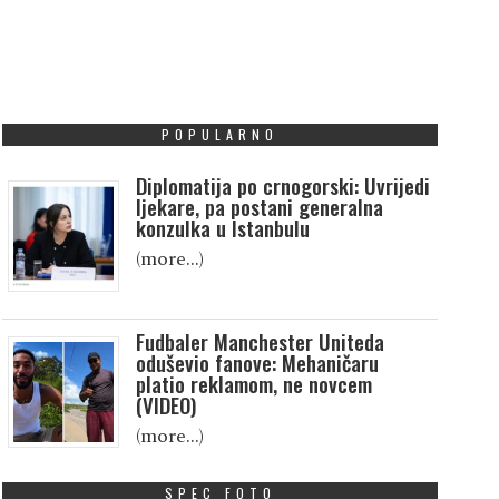
POPULARNO
Diplomatija po crnogorski: Uvrijedi
ljekare, pa postani generalna
konzulka u Istanbulu
(more…)
Fudbaler Manchester Uniteda
oduševio fanove: Mehaničaru
platio reklamom, ne novcem
(VIDEO)
(more…)
SPEC FOTO