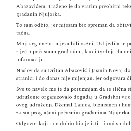
Abazovićem. Traženo je da vratim prvobitni teks
građanin Njujorka.
To sam odbio, jer nijesam bio spreman da objavi
tačna.
Moji argumenti nijesu bili važni. Uslijedila je 
riječ o počasnom građaninu, kao i tvrdnja da oni
informaciju.
Naslov da su Dritan Abazović i Jasmin Novaj do
stranici i do danas nije mijenjan, jer odgovara č
Sve to navelo me je da posumnjam da se slična si
udruženje organizovalo događaj u Gradskoj vijeć
ovog udruženja Džemal Lanica, biznismen i hum
zaista proglašeni počasnim građanima Njujorka.
Odgovor koji sam dobio bio je isti – i oni su do