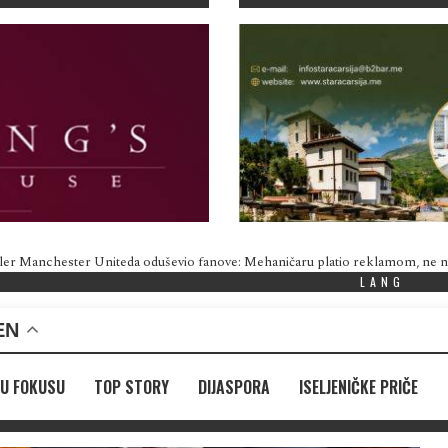
ler Manchester Uniteda oduševio fanove: Mehaničaru platio reklamom, ne
LANG
EN
U FOKUSU
TOP STORY
DIJASPORA
ISELJENIČKE PRIČE