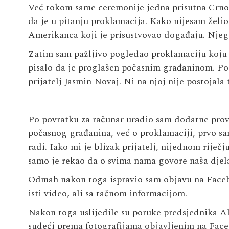
Već tokom same ceremonije jedna prisutna Crnogo
da je u pitanju proklamacija. Kako nijesam želio
Amerikanca koji je prisustvovao događaju. Njeg
Zatim sam pažljivo pogledao proklamaciju koju 
pisalo da je proglašen počasnim građaninom. Po
prijatelj Jasmin Novaj. Ni na njoj nije postojala 
Po povratku za računar uradio sam dodatne provje
počasnog građanina, već o proklamaciji, prvo s
radi. Iako mi je blizak prijatelj, nijednom riječ
samo je rekao da o svima nama govore naša djela
Odmah nakon toga ispravio sam objavu na Facebo
isti video, ali sa tačnom informacijom.
Nakon toga uslijedile su poruke predsjednika Al
sudeći prema fotografijama objavljenim na Fac