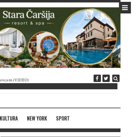
 novcem (VIDEO)
Diplomatija po crnogorski
KULTURA
NEW YORK
SPORT