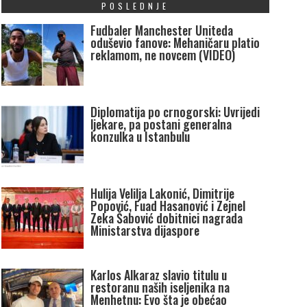
POSLEDNJE
Fudbaler Manchester Uniteda
oduševio fanove: Mehaničaru platio
reklamom, ne novcem (VIDEO)
Diplomatija po crnogorski: Uvrijedi
ljekare, pa postani generalna
konzulka u Istanbulu
Hulija Velilja Lakonić, Dimitrije
Popović, Fuad Hasanović i Zejnel
Zeka Šabović dobitnici nagrada
Ministarstva dijaspore
Karlos Alkaraz slavio titulu u
restoranu naših iseljenika na
Menhetnu: Evo šta je obećao