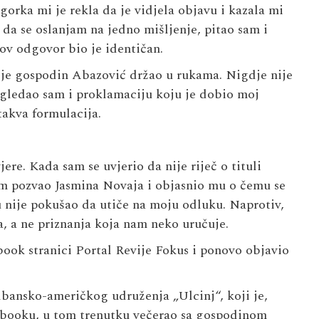
rka mi je rekla da je vidjela objavu i kazala mi
 da se oslanjam na jedno mišljenje, pitao sam i
ov odgovor bio je identičan.
je gospodin Abazović držao u rukama. Nigdje nije
gledao sam i proklamaciju koju je dobio moj
takva formulacija.
re. Kada sam se uvjerio da nije riječ o tituli
am pozvao Jasmina Novaja i objasnio mu o čemu se
ju nije pokušao da utiče na moju odluku. Naprotiv,
, a ne priznanja koja nam neko uručuje.
ok stranici Portal Revije Fokus i ponovo objavio
bansko-američkog udruženja „Ulcinj“, koji je,
ebooku, u tom trenutku večerao sa gospodinom