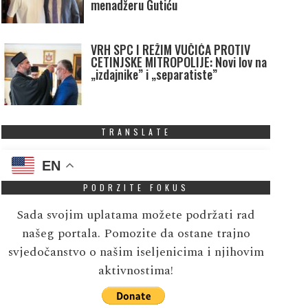
menadžeru Gutiću
VRH SPC I REŽIM VUČIĆA PROTIV
CETINJSKE MITROPOLIJE: Novi lov na
„izdajnike” i „separatiste”
TRANSLATE
EN
PODRZITE FOKUS
Sada svojim uplatama možete podržati rad
našeg portala. Pomozite da ostane trajno
svjedočanstvo o našim iseljenicima i njihovim
aktivnostima!