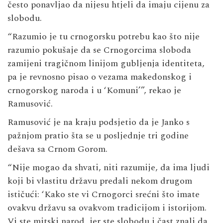
često ponavljao da nijesu htjeli da imaju cijenu za
slobodu.
“Razumio je tu crnogorsku potrebu kao što nije
razumio pokušaje da se Crnogorcima sloboda
zamijeni tragičnom linijom gubljenja identiteta,
pa je revnosno pisao o vezama makedonskog i
crnogorskog naroda i u ‘Komuni’”, rekao je
Ramusović.
Ramusović je na kraju podsjetio da je Janko s
pažnjom pratio šta se u posljednje tri godine
dešava sa Crnom Gorom.
“Nije mogao da shvati, niti razumije, da ima ljudi
koji bi vlastitu državu predali nekom drugom
ističući: ‘Kako ste vi Crnogorci srećni što imate
ovakvu državu sa ovakvom tradicijom i istorijom.
Vi ste mitski narod, jer ste slobodu i čast znali da