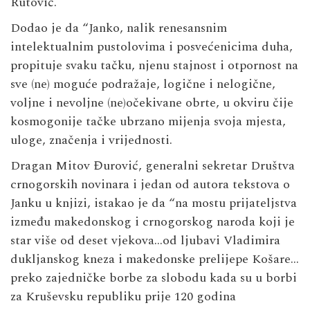
Rutović.
Dodao je da “Janko, nalik renesansnim
intelektualnim pustolovima i posvećenicima duha,
propituje svaku tačku, njenu stajnost i otpornost na
sve (ne) moguće podražaje, logične i nelogične,
voljne i nevoljne (ne)očekivane obrte, u okviru čije
kosmogonije tačke ubrzano mijenja svoja mjesta,
uloge, značenja i vrijednosti.
Dragan Mitov Đurović, generalni sekretar Društva
crnogorskih novinara i jedan od autora tekstova o
Janku u knjizi, istakao je da “na mostu prijateljstva
između makedonskog i crnogorskog naroda koji je
star više od deset vjekova…od ljubavi Vladimira
dukljanskog kneza i makedonske prelijepe Košare…
preko zajedničke borbe za slobodu kada su u borbi
za Kruševsku republiku prije 120 godina