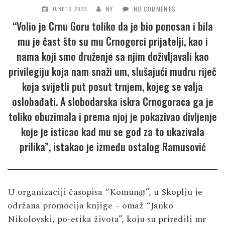
NY
NO COMMENTS
JUNE 13, 2023
“Volio je Crnu Goru toliko da je bio ponosan i bila
mu je čast što su mu Crnogorci prijatelji, kao i
nama koji smo druženje sa njim doživljavali kao
privilegiju koja nam snaži um, slušajući mudru riječ
koja svijetli put posut trnjem, kojeg se valja
oslobađati. A slobodarska iskra Crnogoraca ga je
toliko obuzimala i prema njoj je pokazivao divljenje
koje je isticao kad mu se god za to ukazivala
prilika”, istakao je između ostalog Ramusović
U organizaciji časopisa “Komun@”, u Skoplju je
održana promocija knjige – omaž “Janko
Nikolovski, po-etika života”, koju su priredili mr