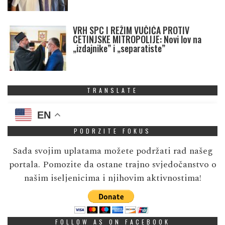
VRH SPC I REŽIM VUČIĆA PROTIV
CETINJSKE MITROPOLIJE: Novi lov na
„izdajnike” i „separatiste”
TRANSLATE
EN
PODRZITE FOKUS
Sada svojim uplatama možete podržati rad našeg
portala. Pomozite da ostane trajno svjedočanstvo o
našim iseljenicima i njihovim aktivnostima!
FOLLOW AS ON FACEBOOK