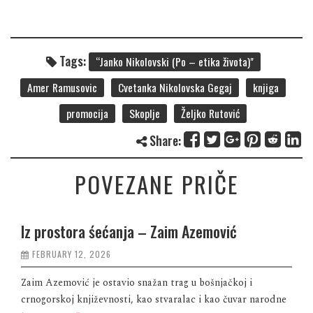
Tags:
“Janko Nikolovski (Po – etika života)"
Amer Ramusovic
Cvetanka Nikolovska Gegaj
knjiga
promocija
Skoplje
Željko Rutović
Share:
POVEZANE PRIČE
Iz prostora śećanja – Zaim Azemović
FEBRUARY 12, 2026
Zaim Azemović je ostavio snažan trag u bošnjačkoj i
crnogorskoj književnosti, kao stvaralac i kao čuvar narodne