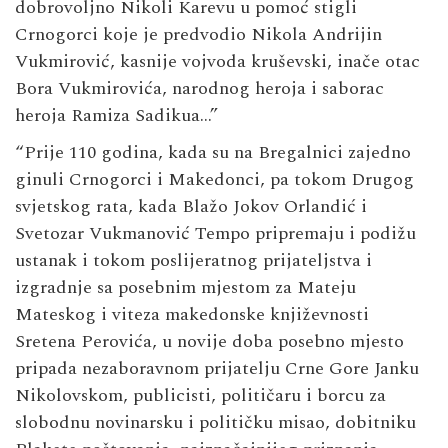
dobrovoljno Nikoli Karevu u pomoć stigli
Crnogorci koje je predvodio Nikola Andrijin
Vukmirović, kasnije vojvoda kruševski, inače otac
Bora Vukmirovića, narodnog heroja i saborac
heroja Ramiza Sadikua…”
“Prije 110 godina, kada su na Bregalnici zajedno
ginuli Crnogorci i Makedonci, pa tokom Drugog
svjetskog rata, kada Blažo Jokov Orlandić i
Svetozar Vukmanović Tempo pripremaju i podižu
ustanak i tokom poslijeratnog prijateljstva i
izgradnje sa posebnim mjestom za Mateju
Mateskog i viteza makedonske književnosti
Sretena Perovića, u novije doba posebno mjesto
pripada nezaboravnom prijatelju Crne Gore Janku
Nikolovskom, publicisti, političaru i borcu za
slobodnu novinarsku i političku misao, dobitniku