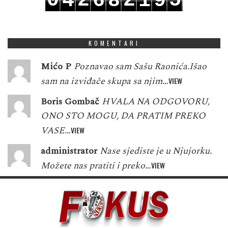
0
2
2
5
4
6
8
1
9
1
3
3
6
5
7
9
2
0
KOMENTARI
Mićo P
Poznavao sam Sašu Raonića.Išao
sam na izviđače skupa sa njim…
VIEW
Boris Gombač
HVALA NA ODGOVORU,
ONO STO MOGU, DA PRATIM PREKO
VASE…
VIEW
administrator
Nase sjediste je u Njujorku.
Možete nas pratiti i preko…
VIEW