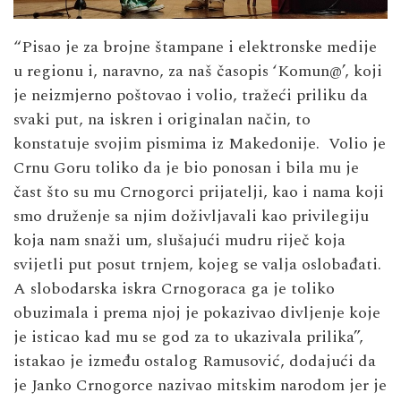
“Pisao je za brojne štampane i elektronske medije
u regionu i, naravno, za naš časopis ‘Komun@’, koji
je neizmjerno poštovao i volio, tražeći priliku da
svaki put, na iskren i originalan način, to
konstatuje svojim pismima iz Makedonije. Volio je
Crnu Goru toliko da je bio ponosan i bila mu je
čast što su mu Crnogorci prijatelji, kao i nama koji
smo druženje sa njim doživljavali kao privilegiju
koja nam snaži um, slušajući mudru riječ koja
svijetli put posut trnjem, kojeg se valja oslobađati.
A slobodarska iskra Crnogoraca ga je toliko
obuzimala i prema njoj je pokazivao divljenje koje
je isticao kad mu se god za to ukazivala prilika”,
istakao je između ostalog Ramusović, dodajući da
je Janko Crnogorce nazivao mitskim narodom jer je