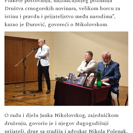
Plakete poštovanja, najznačajnijeg priznanja
Društva crnogorskih novinara, velikom borcu za
istinu i pravdu i prijateljstvo među narodima”,
kazao je Đurović, govoreći o Nikolovskom.
O radu i djelu Janka Nikolovskog, zajedničkom
druženju, govorio je i njegov dugogodišnji
prijatelj, drug sa studija i advokat Nikola Polenak,