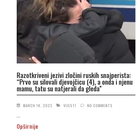
Razotkriveni jezivi zločini ruskih snajperista:
“Prvo su silovali djevojčicu (4), a onda i njenu
mamu, tatu su natjerali da gleda”
MARCH 14, 2023
VIJESTI
NO COMMENTS
...
Opširnije