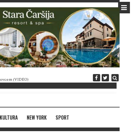
 novcem (VIDEO)
Diplomatija po crnogorski
KULTURA
NEW YORK
SPORT