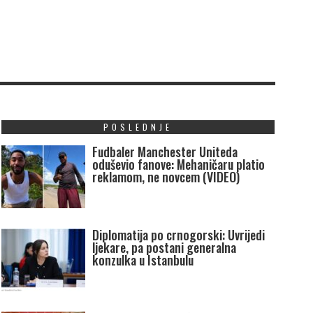
POSLEDNJE
Fudbaler Manchester Uniteda
oduševio fanove: Mehaničaru platio
reklamom, ne novcem (VIDEO)
Diplomatija po crnogorski: Uvrijedi
ljekare, pa postani generalna
konzulka u Istanbulu