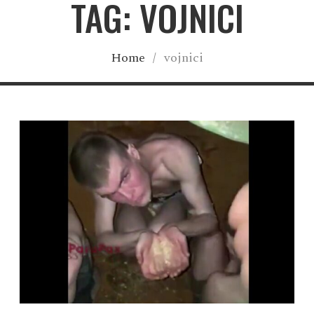
TAG: VOJNICI
Home
/
vojnici