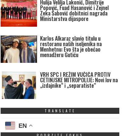
Hulija Velilja Lakonić, Dimitrije
Popović, Fuad Hasanović i Zejnel
Zeka Šabović dobitnici nagrada
Ministarstva dijaspore
Karlos Alkaraz slavio titulu u
restoranu naših iseljenika na
Menhetnu: Evo šta je obećao
menadžeru Gutiću
VRH SPC I REŽIM VUČIĆA PROTIV
CETINJSKE MITROPOLIJE: Novi lov na
„izdajnike” i „separatiste”
TRANSLATE
EN
PODRZITE FOKUS