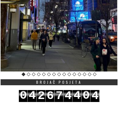
BROJAČ POSJETA
0
4
4
0
2
6
7
4
4
1
5
5
1
3
7
8
5
5