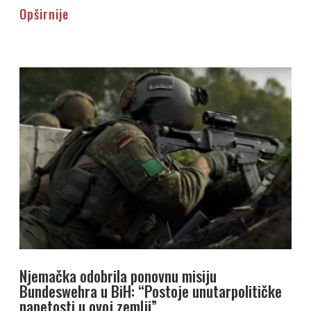
Opširnije
Njemačka odobrila ponovnu misiju
Bundeswehra u BiH: “Postoje unutarpolitičke
napetosti u ovoj zemlji”