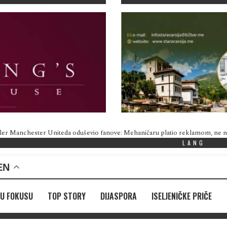
ler Manchester Uniteda oduševio fanove: Mehaničaru platio reklamom, ne
LANG
EN
U FOKUSU
TOP STORY
DIJASPORA
ISELJENIČKE PRIČE