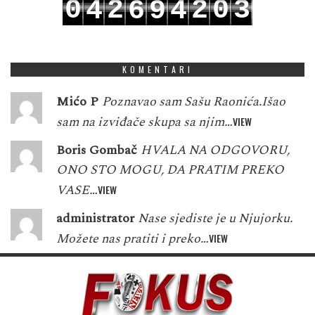
0
2
2
0
3
4
6
9
4
1
3
3
1
4
5
7
0
5
KOMENTARI
Mićo P
Poznavao sam Sašu Raonića.Išao
sam na izviđače skupa sa njim…
VIEW
Boris Gombač
HVALA NA ODGOVORU,
ONO STO MOGU, DA PRATIM PREKO
VASE…
VIEW
administrator
Nase sjediste je u Njujorku.
Možete nas pratiti i preko…
VIEW