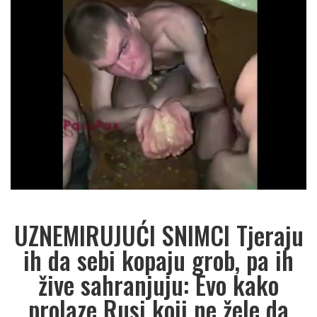
UZNEMIRUJUĆI SNIMCI Tjeraju
ih da sebi kopaju grob, pa ih
žive sahranjuju: Evo kako
prolaze Rusi koji ne žele da