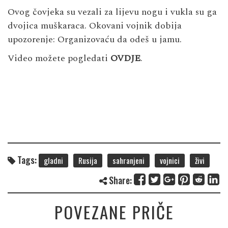
Ovog čovjeka su vezali za lijevu nogu i vukla su ga
dvojica muškaraca. Okovani vojnik dobija
upozorenje: Organizovaću da odeš u jamu.
Video možete pogledati
OVDJE
.
Tags:
gladni
Rusija
sahranjeni
vojnici
živi
Share:
POVEZANE PRIČE