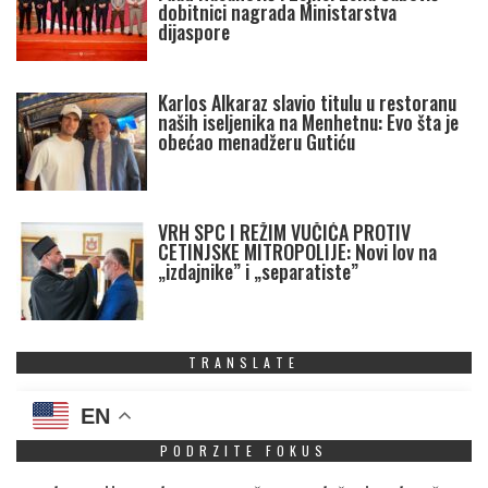
dobitnici nagrada Ministarstva
dijaspore
Karlos Alkaraz slavio titulu u restoranu
naših iseljenika na Menhetnu: Evo šta je
obećao menadžeru Gutiću
VRH SPC I REŽIM VUČIĆA PROTIV
CETINJSKE MITROPOLIJE: Novi lov na
„izdajnike” i „separatiste”
TRANSLATE
EN
PODRZITE FOKUS