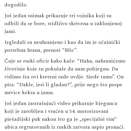
dogodilo.
Još jedan snimak prikazuje tri vojnika koji su
odbili da se bore, stidljivo skrivena u zaklonjenoj
jami.
Izgledali su neuhranjeno i kao da im je očajnički
potrebna hrana, prenosi “Blic”.
Čuje se ruski oficir kako kaže: “Haha, nahranićemo
životinje koje su pokušale da nam pobjegnu. Da
vidimo šta ovi kreteni rade ovdje. Sjede tamo”. On
pita: “Dakle, jesi li gladan?”, prije nego što pospe
mrvice keksa u jamu.
Još jedan zastrašujući video prikazuje bjegunca
koji je zarobljen i vraćen u 54. motorizovani
pješadijski puk nakon što ga je „specijalni tim“
ubica regrutovanih iz ruskih zatvora uspio pronaći.