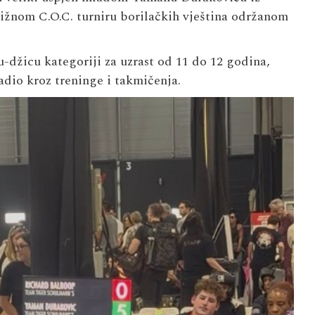
tižnom C.O.C. turniru borilačkih vještina održanom
-džicu kategoriji za uzrast od 11 do 12 godina,
adio kroz treninge i takmičenja.