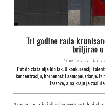
Tri godine rada krunisa
briljirao 
JUNE 13, 2026
ADMI
Put do zlata nije bio lak. U konkurenciji tal
koncentraciju, borbenost i samopouzdanje. Iz
izazove, a na kraju je zasluž
Naporan rad, disciplina i posvećenost donijeli