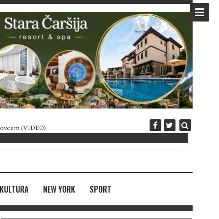
 novcem (VIDEO)
Diplomatija po crnogorski
KULTURA
NEW YORK
SPORT