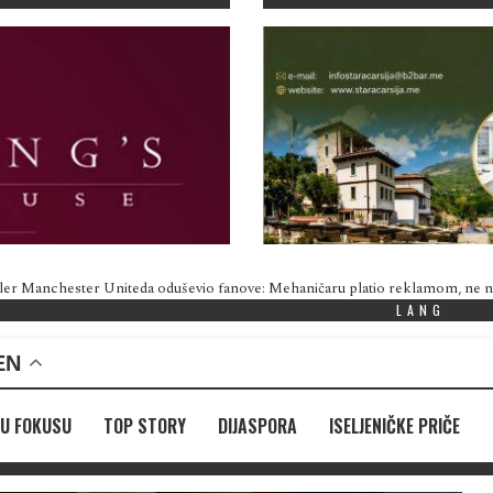
ler Manchester Uniteda oduševio fanove: Mehaničaru platio reklamom, ne
LANG
EN
U FOKUSU
TOP STORY
DIJASPORA
ISELJENIČKE PRIČE