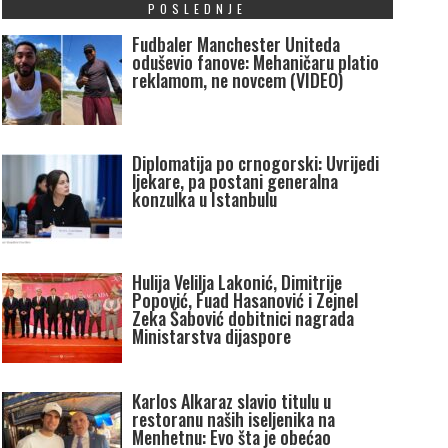
POSLEDNJE
Fudbaler Manchester Uniteda
oduševio fanove: Mehaničaru platio
reklamom, ne novcem (VIDEO)
Diplomatija po crnogorski: Uvrijedi
ljekare, pa postani generalna
konzulka u Istanbulu
Hulija Velilja Lakonić, Dimitrije
Popović, Fuad Hasanović i Zejnel
Zeka Šabović dobitnici nagrada
Ministarstva dijaspore
Karlos Alkaraz slavio titulu u
restoranu naših iseljenika na
Menhetnu: Evo šta je obećao