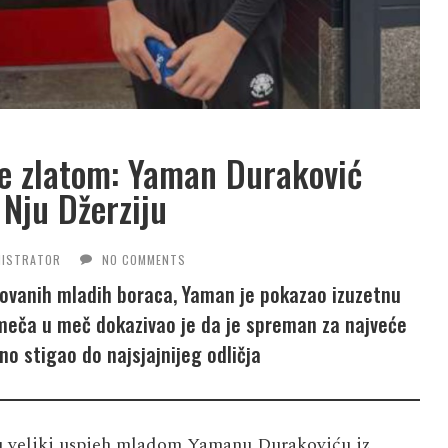
ne zlatom: Yaman Duraković
u Nju Džerziju
NISTRATOR
NO COMMENTS
entovanih mladih boraca, Yaman je pokazao izuzetnu
 meča u meč dokazivao je da je spreman za najveće
eno stigao do najsjajnijeg odličja
 su veliki uspjeh mladom Yamanu Durakoviću iz