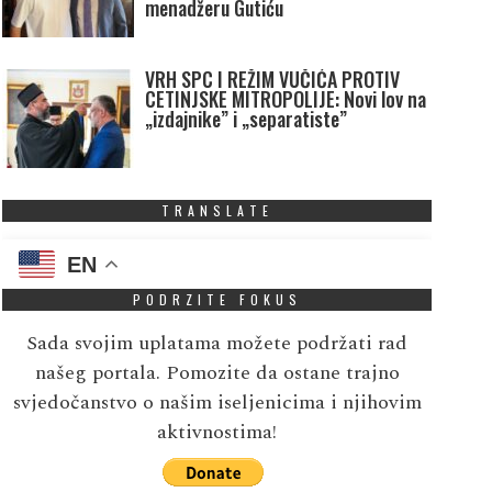
menadžeru Gutiću
VRH SPC I REŽIM VUČIĆA PROTIV
CETINJSKE MITROPOLIJE: Novi lov na
„izdajnike” i „separatiste”
TRANSLATE
EN
PODRZITE FOKUS
Sada svojim uplatama možete podržati rad
našeg portala. Pomozite da ostane trajno
svjedočanstvo o našim iseljenicima i njihovim
aktivnostima!