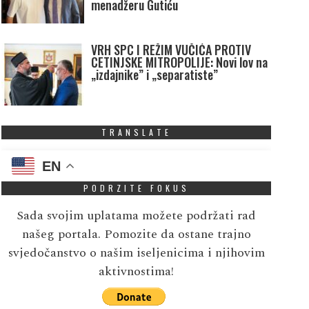
menadžeru Gutiću
VRH SPC I REŽIM VUČIĆA PROTIV
CETINJSKE MITROPOLIJE: Novi lov na
„izdajnike” i „separatiste”
TRANSLATE
EN
PODRZITE FOKUS
Sada svojim uplatama možete podržati rad
našeg portala. Pomozite da ostane trajno
svjedočanstvo o našim iseljenicima i njihovim
aktivnostima!