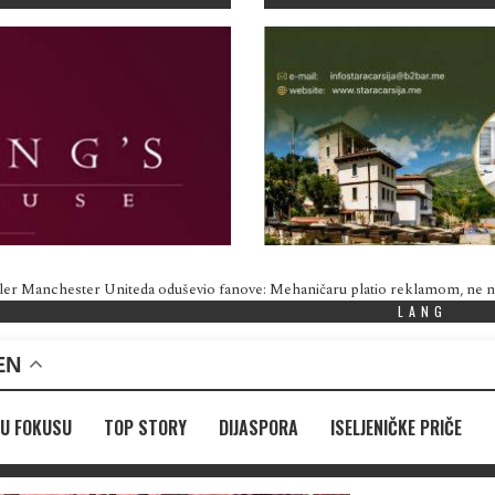
ler Manchester Uniteda oduševio fanove: Mehaničaru platio reklamom, ne
LANG
EN
U FOKUSU
TOP STORY
DIJASPORA
ISELJENIČKE PRIČE