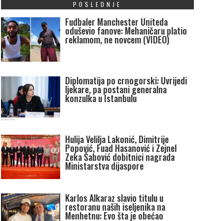
POSLEDNJE
Fudbaler Manchester Uniteda
oduševio fanove: Mehaničaru platio
reklamom, ne novcem (VIDEO)
Diplomatija po crnogorski: Uvrijedi
ljekare, pa postani generalna
konzulka u Istanbulu
Hulija Velilja Lakonić, Dimitrije
Popović, Fuad Hasanović i Zejnel
Zeka Šabović dobitnici nagrada
Ministarstva dijaspore
Karlos Alkaraz slavio titulu u
restoranu naših iseljenika na
Menhetnu: Evo šta je obećao