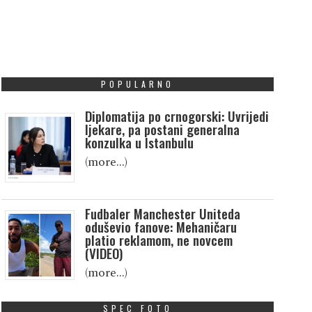
POPULARNO
Diplomatija po crnogorski: Uvrijedi
ljekare, pa postani generalna
konzulka u Istanbulu
(more…)
Fudbaler Manchester Uniteda
oduševio fanove: Mehaničaru
platio reklamom, ne novcem
(VIDEO)
(more…)
SPEC FOTO