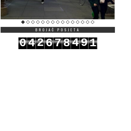
BROJAČ POSJETA
2
4
9
0
4
6
7
8
1
3
5
0
1
5
7
8
9
2