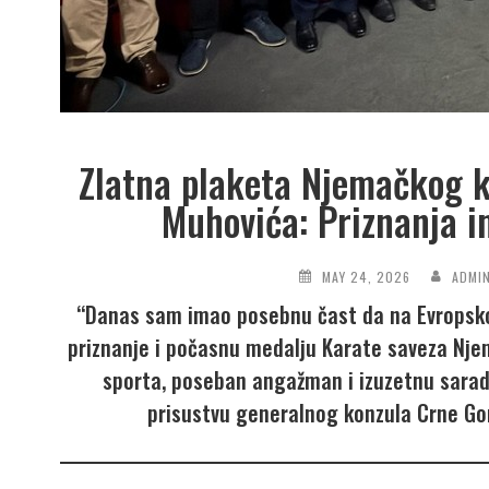
Zlatna plaketa Njemačkog k
Muhovića: Priznanja im
MAY 24, 2026
ADMI
“Danas sam imao posebnu čast da na Evropsko
priznanje i počasnu medalju Karate saveza Nje
sporta, poseban angažman i izuzetnu saradn
prisustvu generalnog konzula Crne Go