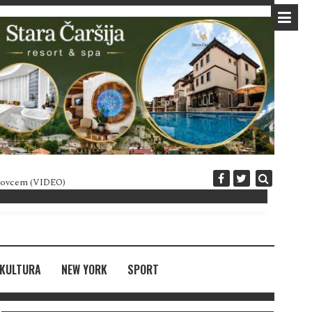
 novcem (VIDEO)
Diplomatija po crnogorski
KULTURA
NEW YORK
SPORT