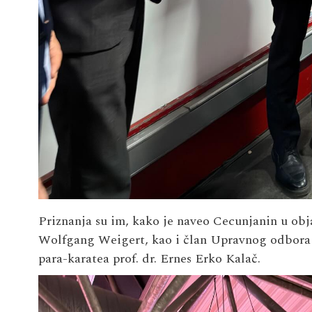
Priznanja su im, kako je naveo Cecunjanin u obj
Wolfgang Weigert, kao i član Upravnog odbora 
para-karatea prof. dr. Ernes Erko Kalač.