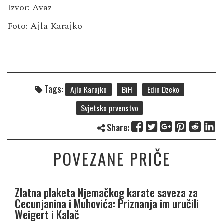
Izvor:
Avaz
Foto: Ajla Karajko
Tags:
Ajla Karajko
BiH
Edin Dzeko
Svjetsko prvenstvo
Share:
POVEZANE PRIČE
Zlatna plaketa Njemačkog karate saveza za
Cecunjanina i Muhovića: Priznanja im uručili
Weigert i Kalač