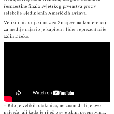
šesnaestine finala Svjetskog prvenstva protiv
selekcije Sjedinjenih Američkih Država.
Veliki i historijski meč za Zmajeve na konferenciji
za medije najavio je kapiten i lider reprezentacije
Edin Džeko.
– Bilo je velikih utakmica, ne znam da li je ovo
najveća, ali kada je riječ o svjetskim prvenstvima,