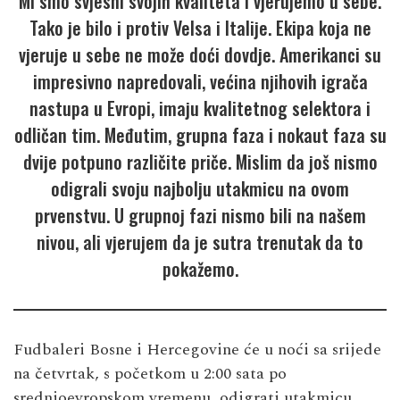
Mi smo svjesni svojih kvaliteta i vjerujemo u sebe.
Tako je bilo i protiv Velsa i Italije. Ekipa koja ne
vjeruje u sebe ne može doći dovdje. Amerikanci su
impresivno napredovali, većina njihovih igrača
nastupa u Evropi, imaju kvalitetnog selektora i
odličan tim. Međutim, grupna faza i nokaut faza su
dvije potpuno različite priče. Mislim da još nismo
odigrali svoju najbolju utakmicu na ovom
prvenstvu. U grupnoj fazi nismo bili na našem
nivou, ali vjerujem da je sutra trenutak da to
pokažemo.
Fudbaleri Bosne i Hercegovine će u noći sa srijede
na četvrtak, s početkom u 2:00 sata po
srednjoevropskom vremenu, odigrati utakmicu