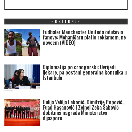
POSLEDNJE
Fudbaler Manchester Uniteda oduševio
fanove: Mehaničaru platio reklamom, ne
novcem (VIDEO)
Diplomatija po crnogorski: Uvrijedi
ljekare, pa postani generalna konzulka u
Istanbulu
Hulija Velilja Lakonić, Dimitrije Popović,
Fuad Hasanović i Zejnel Zeka Šabović
dobitnici nagrada Ministarstva
dijaspore