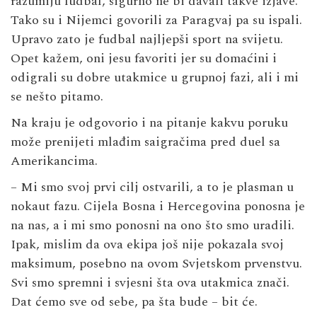
razumiju fudbal, sigurno ne bi davali takve izjave.
Tako su i Nijemci govorili za Paragvaj pa su ispali.
Upravo zato je fudbal najljepši sport na svijetu.
Opet kažem, oni jesu favoriti jer su domaćini i
odigrali su dobre utakmice u grupnoj fazi, ali i mi
se nešto pitamo.
Na kraju je odgovorio i na pitanje kakvu poruku
može prenijeti mlađim saigračima pred duel sa
Amerikancima.
– Mi smo svoj prvi cilj ostvarili, a to je plasman u
nokaut fazu. Cijela Bosna i Hercegovina ponosna je
na nas, a i mi smo ponosni na ono što smo uradili.
Ipak, mislim da ova ekipa još nije pokazala svoj
maksimum, posebno na ovom Svjetskom prvenstvu.
Svi smo spremni i svjesni šta ova utakmica znači.
Dat ćemo sve od sebe, pa šta bude – bit će.