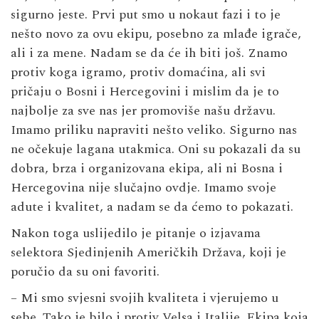
sigurno jeste. Prvi put smo u nokaut fazi i to je
nešto novo za ovu ekipu, posebno za mlađe igrače,
ali i za mene. Nadam se da će ih biti još. Znamo
protiv koga igramo, protiv domaćina, ali svi
pričaju o Bosni i Hercegovini i mislim da je to
najbolje za sve nas jer promoviše našu državu.
Imamo priliku napraviti nešto veliko. Sigurno nas
ne očekuje lagana utakmica. Oni su pokazali da su
dobra, brza i organizovana ekipa, ali ni Bosna i
Hercegovina nije slučajno ovdje. Imamo svoje
adute i kvalitet, a nadam se da ćemo to pokazati.
Nakon toga uslijedilo je pitanje o izjavama
selektora Sjedinjenih Američkih Država, koji je
poručio da su oni favoriti.
– Mi smo svjesni svojih kvaliteta i vjerujemo u
sebe. Tako je bilo i protiv Velsa i Italije. Ekipa koja