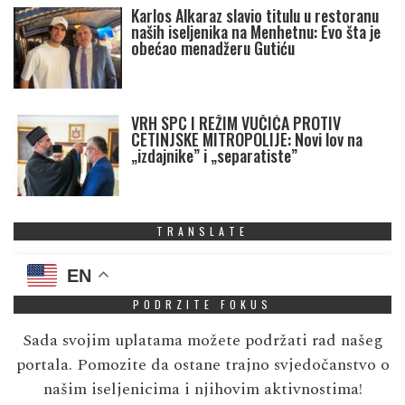
Karlos Alkaraz slavio titulu u restoranu
naših iseljenika na Menhetnu: Evo šta je
obećao menadžeru Gutiću
VRH SPC I REŽIM VUČIĆA PROTIV
CETINJSKE MITROPOLIJE: Novi lov na
„izdajnike” i „separatiste”
TRANSLATE
EN
PODRZITE FOKUS
Sada svojim uplatama možete podržati rad našeg
portala. Pomozite da ostane trajno svjedočanstvo o
našim iseljenicima i njihovim aktivnostima!