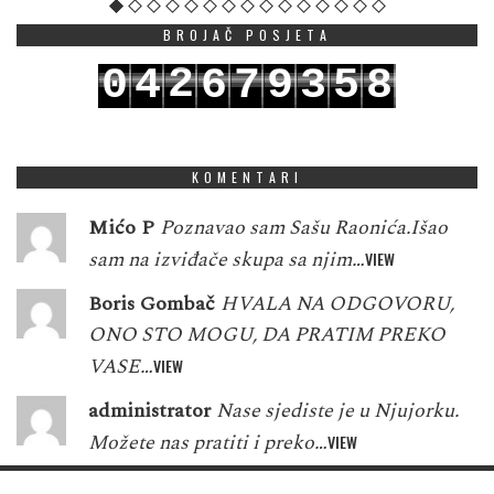
BROJAČ POSJETA
2
0
4
6
7
9
3
5
8
3
1
5
7
8
0
4
6
9
KOMENTARI
Mićo P
Poznavao sam Sašu Raonića.Išao
sam na izviđače skupa sa njim…
VIEW
Boris Gombač
HVALA NA ODGOVORU,
ONO STO MOGU, DA PRATIM PREKO
VASE…
VIEW
administrator
Nase sjediste je u Njujorku.
Možete nas pratiti i preko…
VIEW