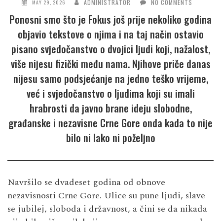
ADMINISTRATOR
NO COMMENTS
MAY 29, 2026
Ponosni smo što je Fokus još prije nekoliko godina
objavio tekstove o njima i na taj način ostavio
pisano svjedočanstvo o dvojici ljudi koji, nažalost,
više nijesu fizički među nama. Njihove priče danas
nijesu samo podsjećanje na jedno teško vrijeme,
već i svjedočanstvo o ljudima koji su imali
hrabrosti da javno brane ideju slobodne,
građanske i nezavisne Crne Gore onda kada to nije
bilo ni lako ni poželjno
Navršilo se dvadeset godina od obnove
nezavisnosti Crne Gore. Ulice su pune ljudi, slave
se jubilej, sloboda i državnost, a čini se da nikada