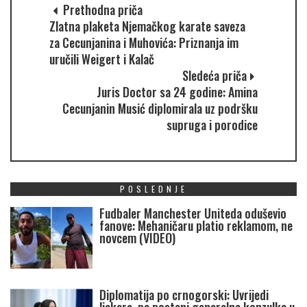
Prethodna priča
Zlatna plaketa Njemačkog karate saveza
za Cecunjanina i Muhovića: Priznanja im
uručili Weigert i Kalač
Sledeća priča
Juris Doctor sa 24 godine: Amina
Cecunjanin Musić diplomirala uz podršku
supruga i porodice
POSLEDNJE
Fudbaler Manchester Uniteda oduševio
fanove: Mehaničaru platio reklamom, ne
novcem (VIDEO)
Diplomatija po crnogorski: Uvrijedi
ljekare, pa postani generalna konzulka u