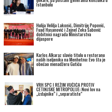
Istanbulu
Hulija Velilja Lakonić, Dimitrije Popović,
Fuad Hasanović i Zejnel Zeka Šabović
dobitnici nagrada Ministarstva
dijaspore
Karlos Alkaraz slavio titulu u restoranu
naših iseljenika na Menhetnu: Evo šta je
obećao menadžeru Gutiću
VRH SPC I REŽIM VUČIĆA PROTIV
CETINJSKE MITROPOLIJE: Novi lov na
„izdajnike” i „separatiste”