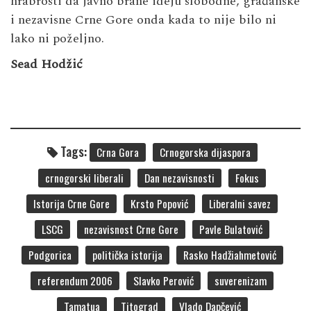
hrabrosti da javno brane ideju slobodne, građanske
i nezavisne Crne Gore onda kada to nije bilo ni
lako ni poželjno.
Sead Hodžić
Tags:
Crna Gora
Crnogorska dijaspora
crnogorski liberali
Dan nezavisnosti
Fokus
Istorija Crne Gore
Krsto Popović
Liberalni savez
LSCG
nezavisnost Crne Gore
Pavle Bulatović
Podgorica
politička istorija
Rasko Hadžiahmetović
referendum 2006
Slavko Perović
suverenizam
Tamatua
Titograd
Vlado Dapčević