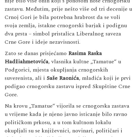
nije bilo više onih koji s ponosom nose crnogorsku
zastavu. Međutim, prije nešto više od tri decenije u
Crnoj Gori je bila potrebna hrabrost da se voli
svoja zemlja, istakne crnogorski barjak i podignu
dva prsta – simbol pristalica Liberalnog saveza
Crne Gore i ideje nezavisnosti.
Zato se danas prisjećamo
Rasima Raska
Hadžiahmetovića
, vlasnika kultne „Tamatue“ u
Podgorici, mjesta okupljanja crnogorskih
suverenista, ali i
Saše Raonića
, mladića koji je prvi
podigao crnogorsku zastavu ispred Skupštine Crne
Gore.
Na krovu „Tamatue“ vijorila se crnogorska zastava
u vrijeme kada je njeno javno isticanje bilo ravno
političkom prkosu, a u tom kultnom lokalu
okupljali su se književnici, novinari, političari i