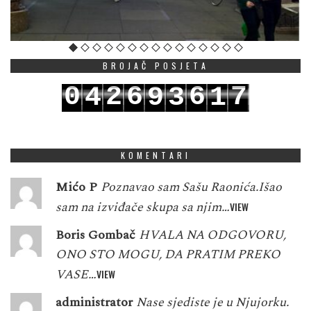
BROJAČ POSJETA
0
2
6
6
7
4
9
3
1
1
3
7
7
8
5
0
4
2
KOMENTARI
Mićo P
Poznavao sam Sašu Raonića.Išao
sam na izviđače skupa sa njim…
VIEW
Boris Gombač
HVALA NA ODGOVORU,
ONO STO MOGU, DA PRATIM PREKO
VASE…
VIEW
administrator
Nase sjediste je u Njujorku.