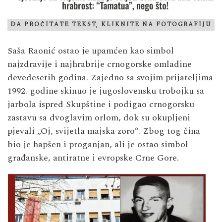
DA PROČITATE TEKST, KLIKNITE NA FOTOGRAFIJU
Saša Raonić ostao je upamćen kao simbol
najzdravije i najhrabrije crnogorske omladine
devedesetih godina. Zajedno sa svojim prijateljima
1992. godine skinuo je jugoslovensku trobojku sa
jarbola ispred Skupštine i podigao crnogorsku
zastavu sa dvoglavim orlom, dok su okupljeni
pjevali „Oj, svijetla majska zoro“. Zbog tog čina
bio je hapšen i proganjan, ali je ostao simbol
građanske, antiratne i evropske Crne Gore.