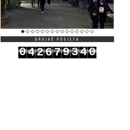
BROJAČ POSJETA
0
9
3
4
0
4
2
6
7
1
0
4
5
1
5
3
7
8