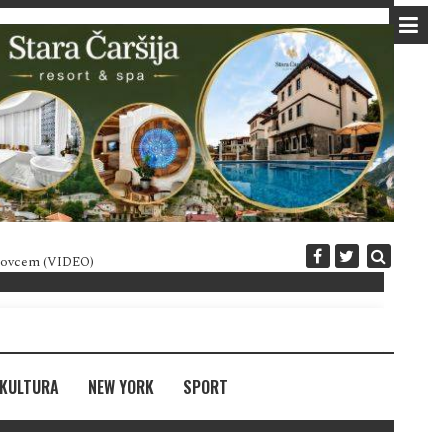
 novcem (VIDEO)
Diplomatija po crnogorski
KULTURA
NEW YORK
SPORT