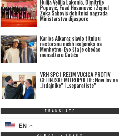
Hulija Velilja Lakonić, Dimitrije
Popović, Fuad Hasanović i Zejnel
Zeka Šabović dobitnici nagrada
Ministarstva dijaspore
Karlos Alkaraz slavio titulu u
restoranu naših iseljenika na
Menhetnu: Evo šta je obećao
menadžeru Gutiću
VRH SPC I REŽIM VUČIĆA PROTIV
CETINJSKE MITROPOLIJE: Novi lov na
„izdajnike” i „separatiste”
TRANSLATE
EN
PODRZITE FOKUS