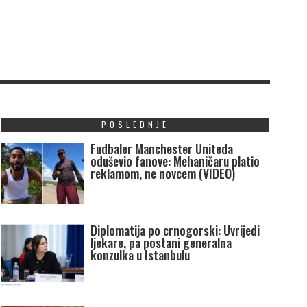
POSLEDNJE
Fudbaler Manchester Uniteda
oduševio fanove: Mehaničaru platio
reklamom, ne novcem (VIDEO)
Diplomatija po crnogorski: Uvrijedi
ljekare, pa postani generalna
konzulka u Istanbulu