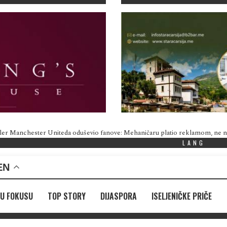
ler Manchester Uniteda oduševio fanove: Mehaničaru platio reklamom, ne
LANG
EN
U FOKUSU
TOP STORY
DIJASPORA
ISELJENIČKE PRIČE