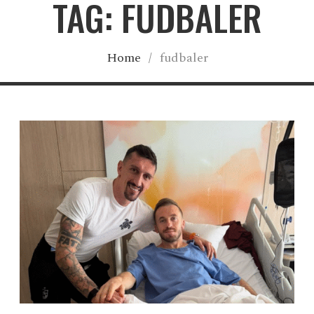
TAG: FUDBALER
Home
/
fudbaler