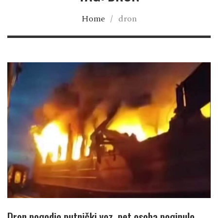
Home
/
dron
Dron pogodio putnički voz, pet osoba poginulo,