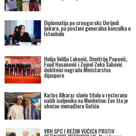
Diplomatija po crnogorski: Uvrijedi
ljekare, pa postani generalna konzulka u
Istanbulu
Hulija Velilja Lakonić, Dimitrije Popović,
Fuad Hasanović i Zejnel Zeka Šabović
dobitnici nagrada Ministarstva
dijaspore
Karlos Alkaraz slavio titulu u restoranu
naših iseljenika na Menhetnu: Evo šta je
obećao menadžeru Gutiću
VRH SPC I REŽIM VUČIĆA PROTIV