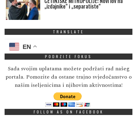
CETINJSKE MITROPOLIJE: Novi lov na
„izdajnike” i „separatiste”
TRANSLATE
EN
PODRZITE FOKUS
Sada svojim uplatama možete podržati rad našeg
portala. Pomozite da ostane trajno svjedočanstvo o
našim iseljenicima i njihovim aktivnostima!
FOLLOW AS ON FACEBOOK