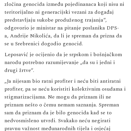
zločina genocida između pojedinanaca koji nisu ni
teritorijalno ni generacijski vezani za događaj
predstavljaju sukobe produženog trajanja“,
odgovorio je ministar na pitanje poslanika DPS-
a, Andrije Nikolića, da li je spreman da prizna da
se u Srebrenici dogodio genocid.
Leposavić je ocijenio da je srpskom i bošnjačkom
narodu potrebno razumijevanje „da su i jedni i
drugi žrtve“.
„Ja nijesam bio ratni profiter i neću biti antiratni
profiter, pa se neću koristiti kolektivnim osudama i
stigmatizacijama. Ne mogu da priznam ili ne
priznam nešto o čemu nemam saznanja. Spreman
sam da priznam da je bilo genocida kad se to
nedvosmisleno utvrdi. Svakako neću negirati
pravnu važnost međunarodnih tijela i osjećaj