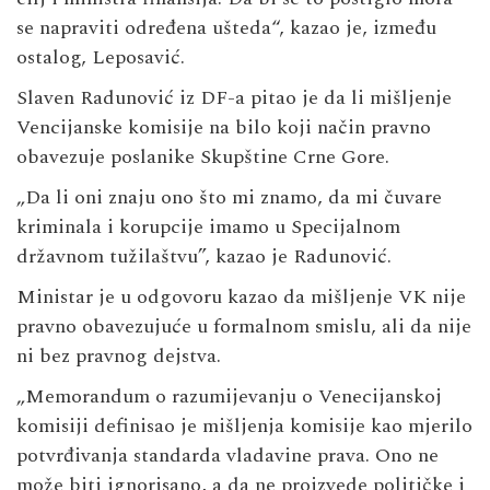
se napraviti određena ušteda“, kazao je, između
ostalog, Leposavić.
Slaven Radunović iz DF-a pitao je da li mišljenje
Vencijanske komisije na bilo koji način pravno
obavezuje poslanike Skupštine Crne Gore.
„Da li oni znaju ono što mi znamo, da mi čuvare
kriminala i korupcije imamo u Specijalnom
državnom tužilaštvu”, kazao je Radunović.
Ministar je u odgovoru kazao da mišljenje VK nije
pravno obavezujuće u formalnom smislu, ali da nije
ni bez pravnog dejstva.
„Memorandum o razumijevanju o Venecijanskoj
komisiji definisao je mišljenja komisije kao mjerilo
potvrđivanja standarda vladavine prava. Ono ne
može biti ignorisano, a da ne proizvede političke i