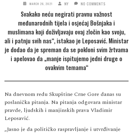
NY
NO COMMENTS
MARCH 26, 2021
Svakako neću negirati pravnu važnost
međunarodnih tijela i osjećaj Bošnjaka i
muslimana koji doživljavaju ovaj zločin kao svoju,
ali i patnju svih nas“, istakao je Leposavić. Ministar
je dodao da je spreman da se pokloni svim žrtvama
i apelovao da „manje ispitujemo jedni druge o
ovakvim temama“
Na dnevnom redu Skupštine Crne Gore danas su
poslanička pitanja. Na pitanja odgovara ministar
pravde, ljudskih i manjinskih prava Vladimir
Leposavić.
„Jasno je da političko raspravljanje i utvrđivanje