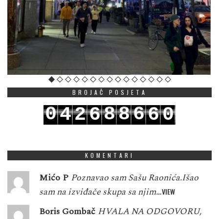
BROJAČ POSJETA
0
8
8
6
4
2
6
6
0
1
9
9
7
5
3
7
7
1
KOMENTARI
Mićo P
Poznavao sam Sašu Raonića.Išao
sam na izviđače skupa sa njim…
VIEW
Boris Gombač
HVALA NA ODGOVORU,