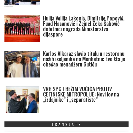
Hulija Velilja Lakonić, Dimitrije Popović,
Fuad Hasanović i Zejnel Zeka Šabović
dobitnici nagrada Ministarstva
dijaspore
Karlos Alkaraz slavio titulu u restoranu
naših iseljenika na Menhetnu: Evo šta je
obećao menadžeru Gutiću
VRH SPC I REŽIM VUČIĆA PROTIV
CETINJSKE MITROPOLIJE: Novi lov na
„izdajnike” i „separatiste”
TRANSLATE