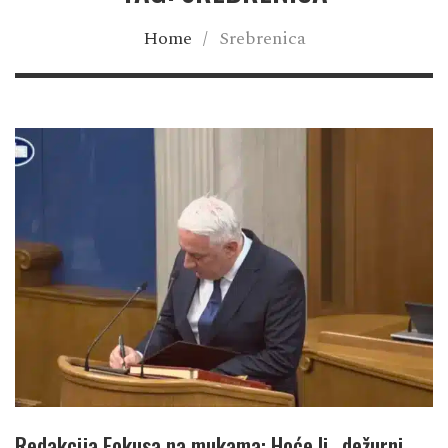
Home
/
Srebrenica
Redakcija Fokusa na mukama: Hoće li „dežurni