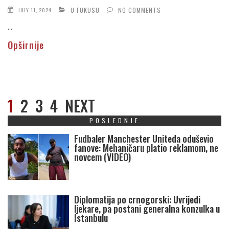
U FOKUSU
NO COMMENTS
JULY 11, 2024
...
Opširnije
1
2
3
4
NEXT
POSLEDNJE
Fudbaler Manchester Uniteda oduševio
fanove: Mehaničaru platio reklamom, ne
novcem (VIDEO)
Diplomatija po crnogorski: Uvrijedi
ljekare, pa postani generalna konzulka u
Istanbulu