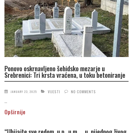
Ponovo oskrnavljeno šehidsko mezarje u
Srebrenici: Tri krsta vraćena, u toku betoniranje
VIJESTI
NO COMMENTS
JANUARY 23, 2025
...
Opširnije
“Ubijajte sve redom, u p…u m……u, nijednog živog