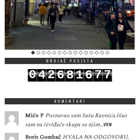
BROJAČ POSJETA
0
2
7
7
4
6
8
1
6
1
3
8
8
5
7
9
2
7
KOMENTARI
Mićo P
Poznavao sam Sašu Raonića.Išao
sam na izviđače skupa sa njim…
VIEW
Boris Gombač
HVALA NA ODGOVORU,