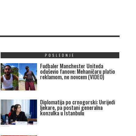
POSLEDNJE
Fudbaler Manchester Uniteda
oduševio fanove: Mehaničaru platio
reklamom, ne novcem (VIDEO)
Diplomatija po crnogorski: Uvrijedi
ljekare, pa postani generalna
konzulka u Istanbulu