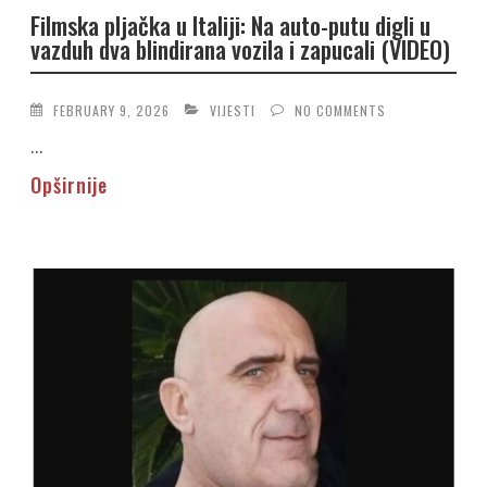
Filmska pljačka u Italiji: Na auto-putu digli u
vazduh dva blindirana vozila i zapucali (VIDEO)
FEBRUARY 9, 2026
VIJESTI
NO COMMENTS
...
Opširnije