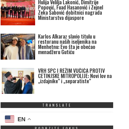
Hulija Velilja Lakonić, Dimitrije
Popović, Fuad Hasanović i Zejnel
Zeka Šabović dobitnici nagrada
Ministarstva dijaspore
Karlos Alkaraz slavio titulu u
restoranu naših iseljenika na
Menhetnu: Evo šta je obećao
menadžeru Gutiću
VRH SPC I REŽIM VUČIĆA PROTIV
CETINJSKE MITROPOLIJE: Novi lov na
„izdajnike” i „separatiste”
TRANSLATE
EN
PODRZITE FOKUS