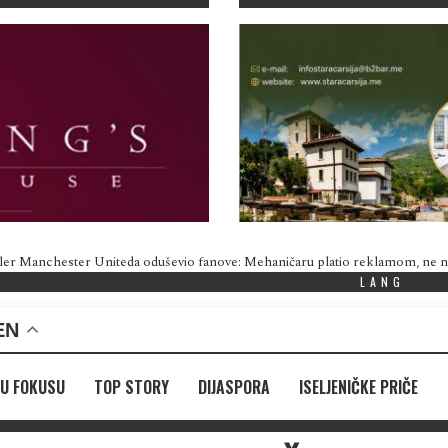
ler Manchester Uniteda oduševio fanove: Mehaničaru platio reklamom, ne
LANG
EN
U FOKUSU
TOP STORY
DIJASPORA
ISELJENIČKE PRIČE