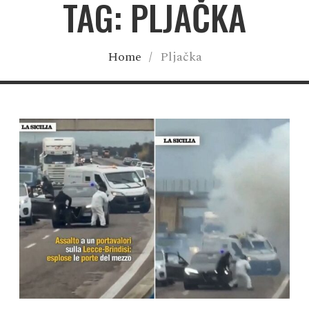
TAG: PLJAČKA
Home
/
Pljačka