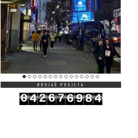
BROJAČ POSJETA
0
2
6
7
4
6
9
8
4
1
3
7
8
5
7
0
9
5