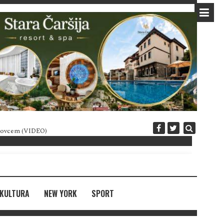
 novcem (VIDEO)
Diplomatija po crnogorski
KULTURA
NEW YORK
SPORT