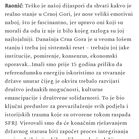
Raonić:
Teško je našoj dijaspori da shvati kakvo je
realno stanje u Crnoj Gori, jer nose veliki emotivni
naboj, što je fascinantno, jer upravo oni koji su
morali da odu iz nje iz bilo kojeg razloga su joj
najlojalniji. Današnja Crna Gora je u veoma lošem
stanju i treba joj sistemski reset – trebaju joj jake
institucije, pomirenje, konsenzus, ekonomski
oporavak…Imali smo prije 15 godina priliku da
referendumsku energiju iskoristimo za stvaranje
države unutar čijeg je okvira trebalo razvijati
društvo jednakih mogućnosti, kulturne
emancipacije i društvene solidarnosti. To je bio
ključni preduslov za prevazilaženje svih podjela i
istorijskih trauma koje su otvorene tokom raspada
SFRJ. Vjerovali smo da će konačnim rješavanjem
državnog statusa biti započet proces integrisanja