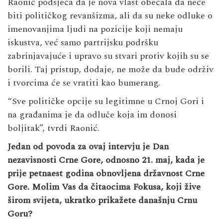
Raonić podsjeća da je nova vlast obećala da neće
biti političkog revanšizma, ali da su neke odluke o
imenovanjima ljudi na pozicije koji nemaju
iskustva, već samo partrijsku podršku
zabrinjavajuće i upravo su stvari protiv kojih su se
borili. Taj pristup, dodaje, ne može da bude održiv
i tvorcima će se vratiti kao bumerang.
“Sve političke opcije su legitimne u Crnoj Gori i
na građanima je da odluče koja im donosi
boljitak”, tvrdi Raonić.
Jedan od povoda za ovaj intervju je Dan
nezavisnosti Crne Gore, odnosno 21. maj, kada je
prije petnaest godina obnovljena državnost Crne
Gore. Molim Vas da čitaocima Fokusa, koji žive
širom svijeta, ukratko prikažete današnju Crnu
Goru?