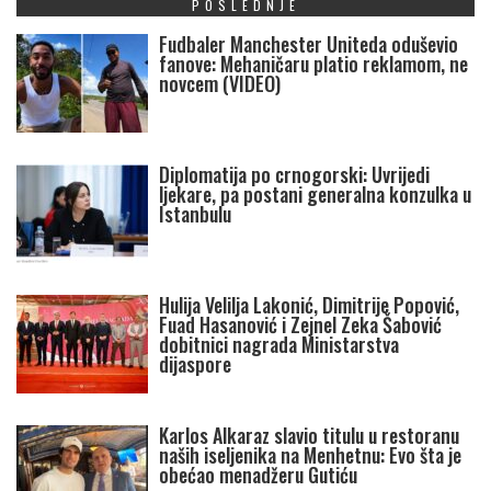
POSLEDNJE
Fudbaler Manchester Uniteda oduševio
fanove: Mehaničaru platio reklamom, ne
novcem (VIDEO)
Diplomatija po crnogorski: Uvrijedi
ljekare, pa postani generalna konzulka u
Istanbulu
Hulija Velilja Lakonić, Dimitrije Popović,
Fuad Hasanović i Zejnel Zeka Šabović
dobitnici nagrada Ministarstva
dijaspore
Karlos Alkaraz slavio titulu u restoranu
naših iseljenika na Menhetnu: Evo šta je
obećao menadžeru Gutiću