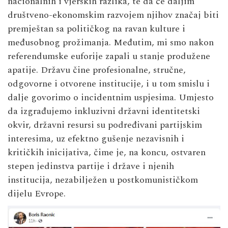
nacionalnih i vjerskih razlika, te da će daljim
društveno-ekonomskim razvojem njihov značaj biti
premještan sa političkog na ravan kulture i
međusobnog prožimanja. Međutim, mi smo nakon
referendumske euforije zapali u stanje produžene
apatije. Državu čine profesionalne, stručne,
odgovorne i otvorene institucije, i u tom smislu i
dalje govorimo o incidentnim uspjesima. Umjesto
da izgrađujemo inkluzivni državni identitetski
okvir, državni resursi su podređivani partijskim
interesima, uz efektno gušenje nezavisnih i
kritičkih inicijativa, čime je, na koncu, ostvaren
stepen jedinstva partije i države i njenih
institucija, nezabilježen u postkomunističkom
dijelu Evrope.