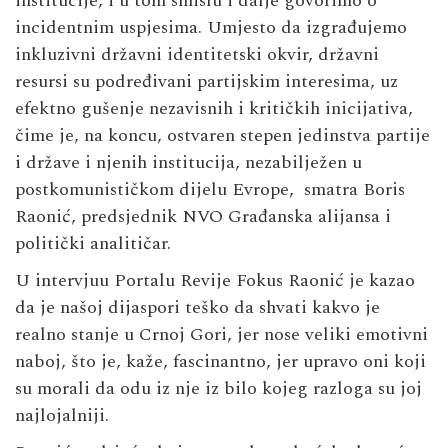
institucije, i u tom smislu i dalje govorimo o
incidentnim uspjesima. Umjesto da izgrađujemo
inkluzivni državni identitetski okvir, državni
resursi su podređivani partijskim interesima, uz
efektno gušenje nezavisnih i kritičkih inicijativa,
čime je, na koncu, ostvaren stepen jedinstva partije
i države i njenih institucija, nezabilježen u
postkomunističkom dijelu Evrope, smatra Boris
Raonić, predsjednik NVO Građanska alijansa i
politički analitičar.
U intervjuu
Portalu Revije Fokus
Raonić je kazao
da je našoj dijaspori teško da shvati kakvo je
realno stanje u Crnoj Gori, jer nose veliki emotivni
naboj, što je, kaže, fascinantno, jer upravo oni koji
su morali da odu iz nje iz bilo kojeg razloga su joj
najlojalniji.