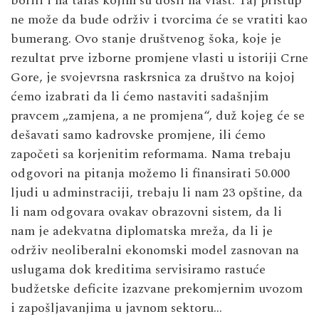
borili i na talas kojim su došli na vlast. Taj pristup
ne može da bude održiv i tvorcima će se vratiti kao
bumerang. Ovo stanje društvenog šoka, koje je
rezultat prve izborne promjene vlasti u istoriji Crne
Gore, je svojevrsna raskrsnica za društvo na kojoj
ćemo izabrati da li ćemo nastaviti sadašnjim
pravcem „zamjena, a ne promjena“, duž kojeg će se
dešavati samo kadrovske promjene, ili ćemo
započeti sa korjenitim reformama. Nama trebaju
odgovori na pitanja možemo li finansirati 50.000
ljudi u adminstraciji, trebaju li nam 23 opštine, da
li nam odgovara ovakav obrazovni sistem, da li
nam je adekvatna diplomatska mreža, da li je
održiv neoliberalni ekonomski model zasnovan na
uslugama dok kreditima servisiramo rastuće
budžetske deficite izazvane prekomjernim uvozom
i zapošljavanjima u javnom sektoru…