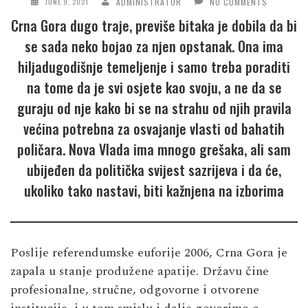
ADMINISTRATOR
NO COMMENTS
JUNE 9, 2021
Crna Gora dugo traje, previše bitaka je dobila da bi
se sada neko bojao za njen opstanak. Ona ima
hiljadugodišnje temeljenje i samo treba poraditi
na tome da je svi osjete kao svoju, a ne da se
guraju od nje kako bi se na strahu od njih pravila
većina potrebna za osvajanje vlasti od bahatih
poličara. Nova Vlada ima mnogo grešaka, ali sam
ubijeđen da politička svijest sazrijeva i da će,
ukoliko tako nastavi, biti kažnjena na izborima
Poslije referendumske euforije 2006, Crna Gora je
zapala u stanje produžene apatije. Državu čine
profesionalne, stručne, odgovorne i otvorene