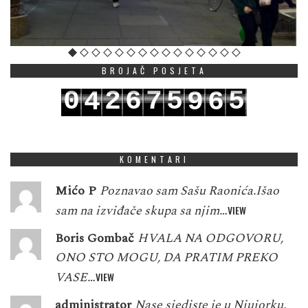
BROJAČ POSJETA
0
2
6
7
5
5
4
9
6
1
3
7
8
6
6
5
0
7
KOMENTARI
Mićo P
Poznavao sam Sašu Raonića.Išao
sam na izviđače skupa sa njim…
VIEW
Boris Gombač
HVALA NA ODGOVORU,
ONO STO MOGU, DA PRATIM PREKO
VASE…
VIEW
administrator
Nase sjediste je u Njujorku.