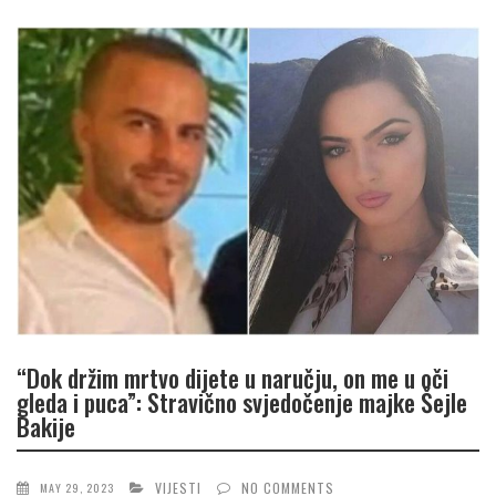
“Dok držim mrtvo dijete u naručju, on me u oči
gleda i puca”: Stravično svjedočenje majke Šejle
Bakije
VIJESTI
NO COMMENTS
MAY 29, 2023