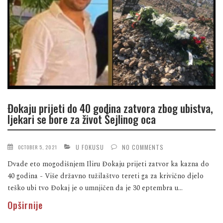
Đokaju prijeti do 40 godina zatvora zbog ubistva,
ljekari se bore za život Šejlinog oca
U FOKUSU
NO COMMENTS
OCTOBER 5, 2021
Dvade eto mogodišnjem Iliru Đokaju prijeti zatvor ka kazna do
40 godina - Više državno tužilaštvo tereti ga za krivično djelo
teško ubi tvo Đokaj je o umnjičen da je 30 eptembra u...
Opširnije