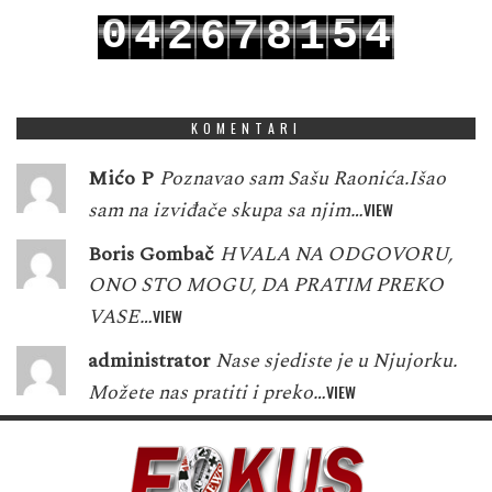
0
5
4
4
2
6
7
8
1
1
6
5
5
3
7
8
9
2
KOMENTARI
Mićo P
Poznavao sam Sašu Raonića.Išao
sam na izviđače skupa sa njim…
VIEW
Boris Gombač
HVALA NA ODGOVORU,
ONO STO MOGU, DA PRATIM PREKO
VASE…
VIEW
administrator
Nase sjediste je u Njujorku.
Možete nas pratiti i preko…
VIEW