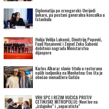
Diplomatija po crnogorski: Uvrijedi
ljekare, pa postani generalna konzulka u
Istanbulu
Hulija Velilja Lakonić, Dimitrije Popović,
Fuad Hasanović i Zejnel Zeka Šabović
dobitnici nagrada Ministarstva
dijaspore
Karlos Alkaraz slavio titulu u restoranu
naših iseljenika na Menhetnu: Evo šta je
obećao menadžeru Gutiću
VRH SPC I REŽIM VUČIĆA PROTIV
CETINJSKE MITROPOLIJE: Novi lov na
„izdajnike” i „separatiste”