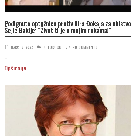
Podignuta optužnica protiv Ilira Đokaja za ubistvo
Šejle Bakije: “Život ti je u mojim rukama!”
U FOKUSU
NO COMMENTS
MARCH 2, 2022
...
Opširnije