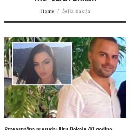
Home
/
Šejla Bakija
Pravosnažna presuda: Iliru Đokaju 40 godina