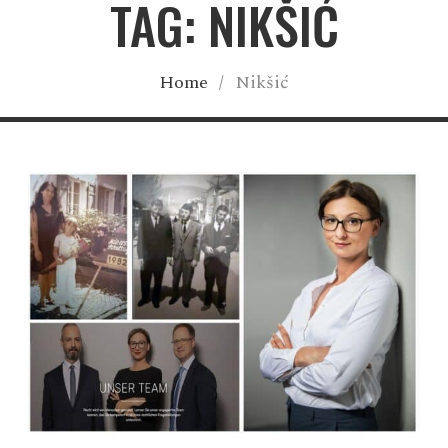
TAG: NIKŠIĆ
Home
/
Nikšić