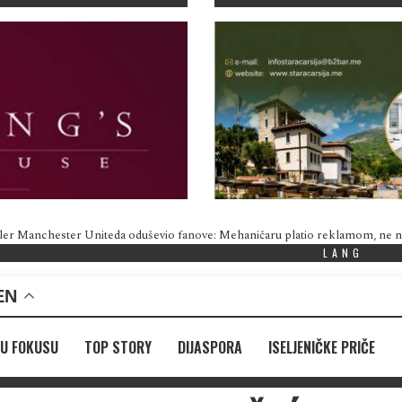
ler Manchester Uniteda oduševio fanove: Mehaničaru platio reklamom, ne
LANG
EN
U FOKUSU
TOP STORY
DIJASPORA
ISELJENIČKE PRIČE