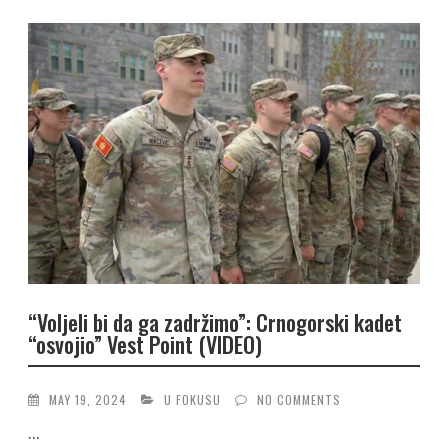
“Voljeli bi da ga zadržimo”: Crnogorski kadet
“osvojio” Vest Point (VIDEO)
MAY 19, 2024
U FOKUSU
NO COMMENTS
...