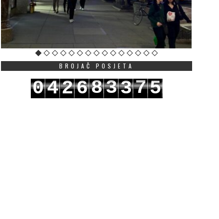
BROJAČ POSJETA
8
3
7
0
4
2
6
3
5
9
4
8
1
5
3
7
4
6