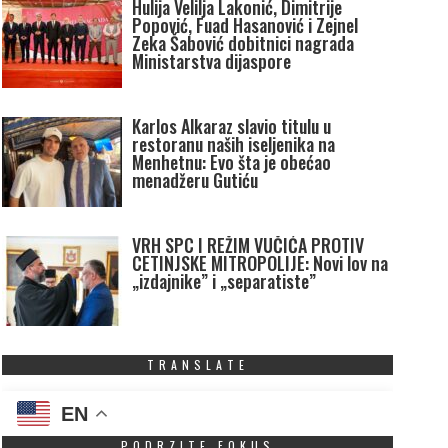
Hulija Velilja Lakonić, Dimitrije
Popović, Fuad Hasanović i Zejnel
Zeka Šabović dobitnici nagrada
Ministarstva dijaspore
Karlos Alkaraz slavio titulu u
restoranu naših iseljenika na
Menhetnu: Evo šta je obećao
menadžeru Gutiću
VRH SPC I REŽIM VUČIĆA PROTIV
CETINJSKE MITROPOLIJE: Novi lov na
„izdajnike” i „separatiste”
TRANSLATE
EN
PODRZITE FOKUS