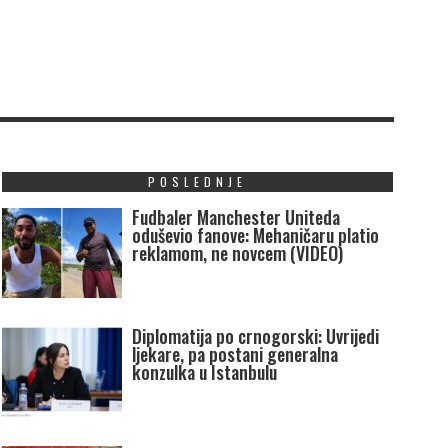
POSLEDNJE
Fudbaler Manchester Uniteda
oduševio fanove: Mehaničaru platio
reklamom, ne novcem (VIDEO)
Diplomatija po crnogorski: Uvrijedi
ljekare, pa postani generalna
konzulka u Istanbulu