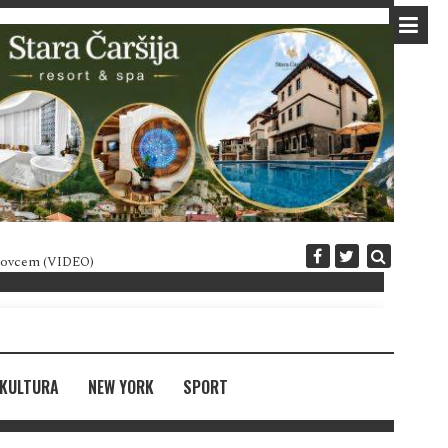
 novcem (VIDEO)
Diplomatija po crnogorski
KULTURA
NEW YORK
SPORT