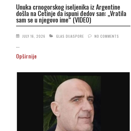
Unuka crnogorskog iseljenika iz Argentine
došla na Cetinje da ispuni đedov san: „Vratila
sam se u njegovo ime“ (VIDEO)
JULY 16, 2026
GLAS DIJASPORE
NO COMMENTS
...
Opširnije